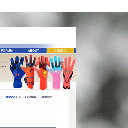
FORUM
ABOUT
ARCHIV
rima,
 1. Runde
>
DFB Pokal 1. Runde: