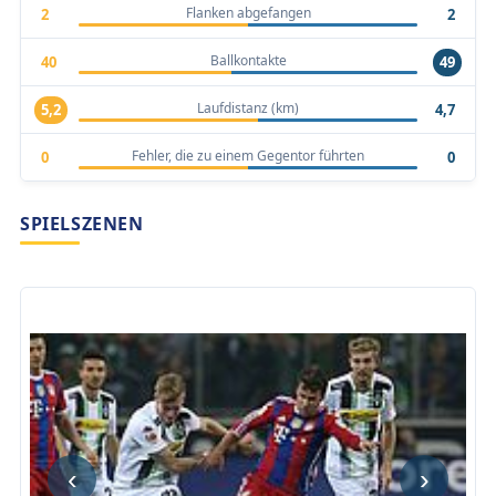
Flanken abgefangen
2
2
Ballkontakte
40
49
Laufdistanz (km)
5,2
4,7
Fehler, die zu einem Gegentor führten
0
0
SPIELSZENEN
‹
›