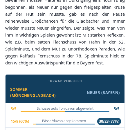
bewahren musste. Hatte es in Durchgang eins noch ruhig
begonnen, als Neuer nur gegen den freigespielten Kruse
auf der Hut sein musste, gab es nach der Pause
reihenweise Großchancen für die Gladbacher und immer
wieder musste Neuer eingreifen. Der zeigte, was man von
ihm in wichtigen Spielen gewohnt ist: Mit starken Reflexen,
wie z.B. beim satten Flachschuss von Hahn in der 52.
Spielminute, und dem Mut zu unorthodoxen Paraden, wie
gegen Raffaels Fernschuss in der 78. Spielminute hielt er
den wichtigen Auswärtspunkt für die Bayern fest.
TORWARTVERGLEICH
SOMMER
NEUER (BAYERN)
(MÖNCHENGLADBACH)
Schüsse aufs Tor/davon abgewehrt
5/5
5/5
Pässe/davon angekommen
15/9 (60%)
30/23 (77%)