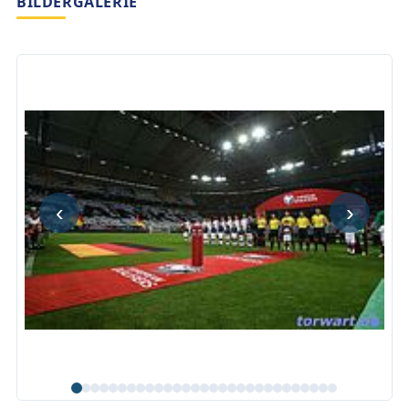
BILDERGALERIE
‹
›