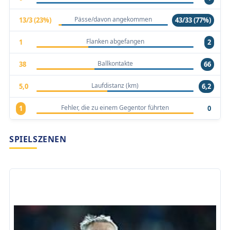
Pässe/davon angekommen
13/3 (23%)
43/33 (77%)
Flanken abgefangen
1
2
Ballkontakte
38
66
Laufdistanz (km)
5,0
6,2
Fehler, die zu einem Gegentor führten
1
0
SPIELSZENEN