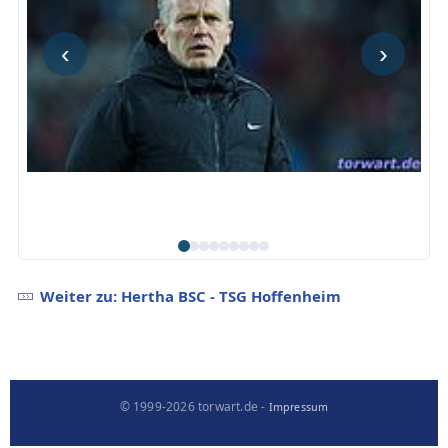
‹
›
Weiter zu: Hertha BSC - TSG Hoffenheim
© 1999-2026 torwart.de -
Impressum