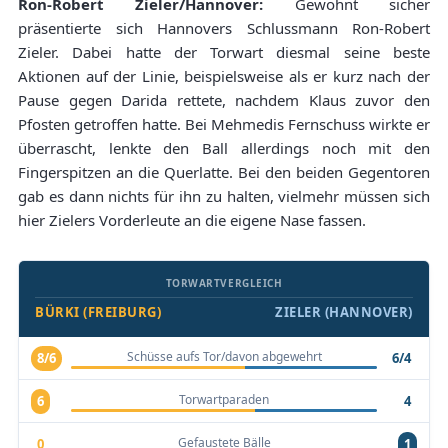
Ron-Robert Zieler/Hannover:
Gewohnt sicher
präsentierte sich Hannovers Schlussmann Ron-Robert
Zieler. Dabei hatte der Torwart diesmal seine beste
Aktionen auf der Linie, beispielsweise als er kurz nach der
Pause gegen Darida rettete, nachdem Klaus zuvor den
Pfosten getroffen hatte. Bei Mehmedis Fernschuss wirkte er
überrascht, lenkte den Ball allerdings noch mit den
Fingerspitzen an die Querlatte. Bei den beiden Gegentoren
gab es dann nichts für ihn zu halten, vielmehr müssen sich
hier Zielers Vorderleute an die eigene Nase fassen.
TORWARTVERGLEICH
BÜRKI (FREIBURG)
ZIELER (HANNOVER)
Schüsse aufs Tor/davon abgewehrt
8/6
6/4
Torwartparaden
6
4
Gefaustete Bälle
0
1