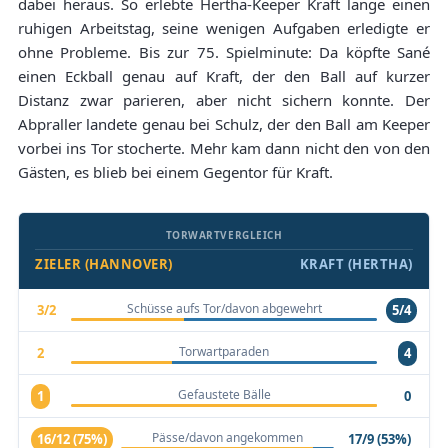
dabei heraus. So erlebte Hertha-Keeper Kraft lange einen
ruhigen Arbeitstag, seine wenigen Aufgaben erledigte er
ohne Probleme. Bis zur 75. Spielminute: Da köpfte Sané
einen Eckball genau auf Kraft, der den Ball auf kurzer
Distanz zwar parieren, aber nicht sichern konnte. Der
Abpraller landete genau bei Schulz, der den Ball am Keeper
vorbei ins Tor stocherte. Mehr kam dann nicht den von den
Gästen, es blieb bei einem Gegentor für Kraft.
TORWARTVERGLEICH
ZIELER (HANNOVER)
KRAFT (HERTHA)
Schüsse aufs Tor/davon abgewehrt
3/2
5/4
Torwartparaden
2
4
Gefaustete Bälle
1
0
Pässe/davon angekommen
16/12 (75%)
17/9 (53%)