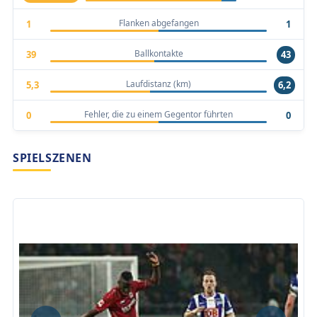
Flanken abgefangen
1
1
Ballkontakte
39
43
Laufdistanz (km)
5,3
6,2
Fehler, die zu einem Gegentor führten
0
0
SPIELSZENEN