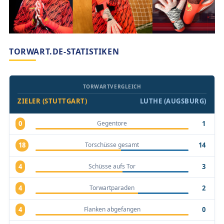
TORWART.DE-STATISTIKEN
TORWARTVERGLEICH
ZIELER (STUTTGART)
LUTHE (AUGSBURG)
Gegentore
0
1
Torschüsse gesamt
18
14
Schüsse aufs Tor
4
3
Torwartparaden
4
2
Flanken abgefangen
4
0