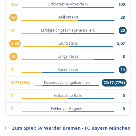
Erfolgreiche Abwürfe %
100
100
Ballkontakte
43
28
Erfolgreich geschlagene Bälle %
14
20
Laufdistanz
5,30
5,07
Lange Pässe
28
8
Kurze Pässe
4
14
Pässe/davon angekommen
30/7 (23%)
22/17 (77%)
Gefaustete Bälle
0
0
Fehler vor Gegentor
0
0
Zum Spiel: SV Werder Bremen - FC Bayern München