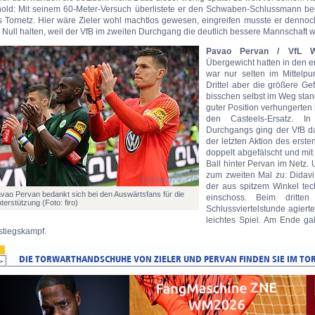
nold: Mit seinem 60-Meter-Versuch überlistete er den Schwaben-Schlussmann bein
s Tornetz. Hier wäre Zieler wohl machtlos gewesen, eingreifen musste er dennoc
 Null halten, weil der VfB im zweiten Durchgang die deutlich bessere Mannschaft w
Pavao Pervan / VfL W
Übergewicht hatten in den e
war nur selten im Mittelpu
Drittel aber die größere G
bisschen selbst im Weg stan
guter Position verhungerten
den Casteels-Ersatz. I
Durchgangs ging der VfB da
der letzten Aktion des erst
doppelt abgefälscht und mit
Ball hinter Pervan im Netz. 
zum zweiten Mal zu: Didavi
der aus spitzem Winkel tec
vao Pervan bedankt sich bei den Auswärtsfans für die
einschoss. Beim dritte
terstützung (Foto: firo)
Schlussviertelstunde agiert
leichtes Spiel. Am Ende ga
stiegskampf.