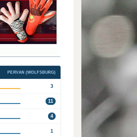
PERVAN (WOLFSBURG)
3
11
4
1