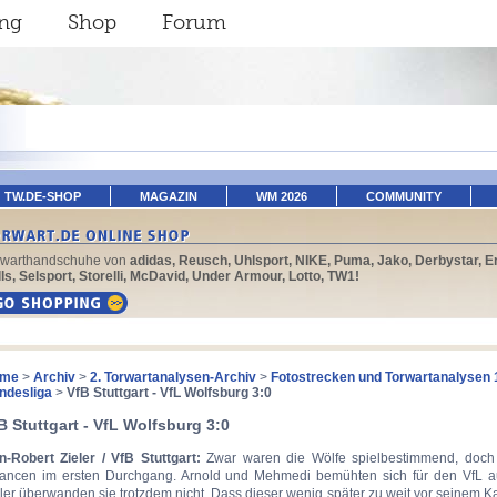
ing
Shop
Forum
TW.DE-SHOP
MAGAZIN
WM 2026
COMMUNITY
rwarthandschuhe von
adidas, Reusch, Uhlsport, NIKE, Puma, Jako, Derbystar, E
ls, Selsport, Storelli, McDavid, Under Armour, Lotto, TW1!
me
>
Archiv
>
2. Torwartanalysen-Archiv
>
Fotostrecken und Torwartanalysen 
ndesliga
>
VfB Stuttgart - VfL Wolfsburg 3:0
B Stuttgart - VfL Wolfsburg 3:0
n-Robert Zieler / VfB Stuttgart:
Zwar waren die Wölfe spielbestimmend, doch
ancen im ersten Durchgang. Arnold und Mehmedi bemühten sich für den VfL au
ler überwanden sie trotzdem nicht. Dass dieser wenig später zu weit vor seinem K