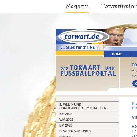
Magazin
Torwarttrain
HOME
To
Sel
Ho
1. WELT- UND
EUROPAMEISTERSCHAFTEN
Bu
EM 2024
Vf
WM 2022
EM 2021
Ro
Ch
FRAUEN WM - 2019
Zie