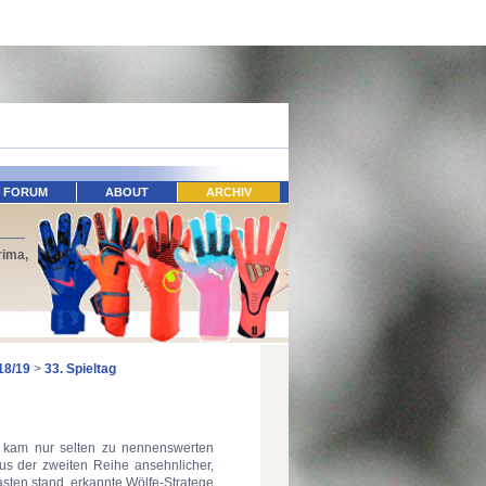
FORUM
ABOUT
ARCHIV
rima,
18/19
>
33. Spieltag
 kam nur selten zu nennenswerten
s der zweiten Reihe ansehnlicher,
asten stand, erkannte Wölfe-Stratege