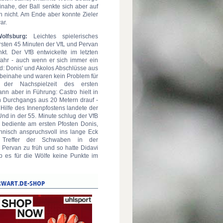
ahe, der Ball senkte sich aber auf
h nicht. Am Ende aber konnte Zieler
ar.
olfsburg:
Leichtes spielerisches
rsten 45 Minuten der VfL und Pervan
nkt. Der VfB entwickelte im letzten
efahr - auch wenn er sich immer ein
d: Donis' und Akolos Abschlüsse aus
 beinahe und waren kein Problem für
n der Nachspielzeit des ersten
nn aber in Führung: Castro hielt in
en Durchgangs aus 20 Metern drauf -
 Hilfe des Innenpfostens landete der
Und in der 55. Minute schlug der VfB
 bediente am ersten Pfosten Donis,
hnisch anspruchsvoll ins lange Eck
n Treffer der Schwaben in der
e Pervan zu früh und so hatte Didavi
b es für die Wölfe keine Punkte im