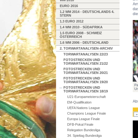
WM 2018
Ar
EURO 2016
da
1.2 WM 2014 - DEUTSCHLANDS 4.
die
STERN
1.3 EURO 2012
1.4 WM 2010 - SÜDAFRIKA
1.5 EURO 2008 - SCHWEIZ
ÖSTERREICH
1.6 WM 2006 - DEUTSCHLAND
2. TORWARTANALYSEN-ARCHIV
TORWARTANALYSEN 22/23
FOTOSTRECKEN UND
TORWARTANALYSEN 21/22
FOTOSTRECKEN UND
TORWARTANALYSEN 20/21
FOTOSTRECKEN UND
TORWARTANALYSEN 19/20
Pa
FOTOSTRECKEN UND
Un
TORWARTANALYSEN 18/19
U21-Europameisterschaft
Ab
EM-Qualifikation
UEFA Nations League
Champions League Finale
Europa League Finale
DFB-Pokal Finale
Relegation Bundesliga
34. Spieltag Bundesliga