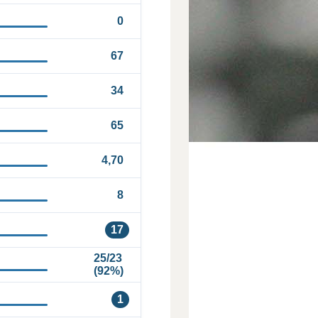
0
67
34
65
4,70
8
17
25/23
(92%)
1