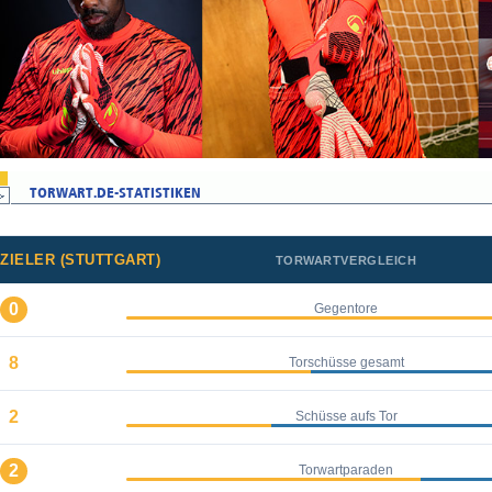
ZIELER (STUTTGART)
TORWARTVERGLEICH
0
Gegentore
8
Torschüsse gesamt
2
Schüsse aufs Tor
2
Torwartparaden