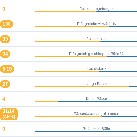
0
Flanken abgefangen
100
Erfolgreiche Abwürfe %
39
Ballkontakte
94
Erfolgreich geschlagene Bälle %
5,19
Laufdistanz
27
Lange Pässe
4
Kurze Pässe
31/14
Pässe/davon angekommen
(45%)
0
Gefaustete Bälle