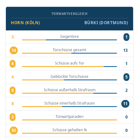
TORWARTVERGLEICH
HORN (KÖLN)
BÜRKI (DORTMUND)
Gegentore
3
1
Torschüsse gesamt
14
13
Schüsse aufs Tor
6
1
Geblockte Torschüsse
4
5
Schüsse außerhalb Strafraum
6
2
Schüsse innerhalb Strafraum
8
11
Torwartparaden
3
0
Schüsse gehalten %
50
0