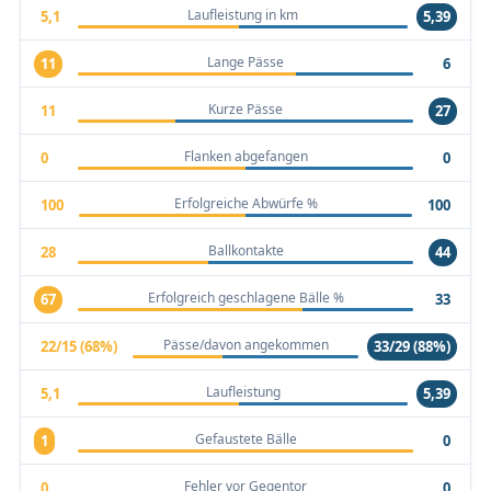
Laufleistung in km
5,1
5,39
Lange Pässe
11
6
Kurze Pässe
11
27
Flanken abgefangen
0
0
Erfolgreiche Abwürfe %
100
100
Ballkontakte
28
44
Erfolgreich geschlagene Bälle %
67
33
Pässe/davon angekommen
22/15 (68%)
33/29 (88%)
Laufleistung
5,1
5,39
Gefaustete Bälle
1
0
Fehler vor Gegentor
0
0