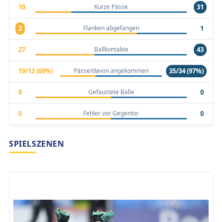
Kurze Pässe
10
31
Flanken abgefangen
2
1
Ballkontakte
27
43
Pässe/davon angekommen
19/13 (68%)
35/34 (97%)
Gefaustete Bälle
0
0
Fehler vor Gegentor
0
0
SPIELSZENEN