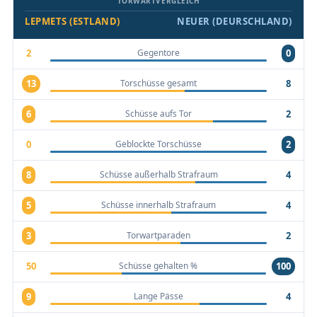
TORWARTVERGLEICH
LEPMETS (ESTLAND)
NEUER (DEURSCHLAND)
Gegentore
2
0
Torschüsse gesamt
13
8
Schüsse aufs Tor
6
2
Geblockte Torschüsse
0
2
Schüsse außerhalb Strafraum
8
4
Schüsse innerhalb Strafraum
5
4
Torwartparaden
3
2
Schüsse gehalten %
50
100
Lange Pässe
9
4