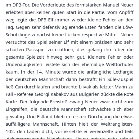
im DFB-Tor. Die Vorderleute des formstarken Manuel Neuer
erlebten aber keinen guten Start in die Partie. Vom Anpfiff
weg legte die DFB-Elf immer wieder kleine Fehler an den
Tag. Gegen sehr defensiv agierende Esten fanden die Löw-
Schützlinge zunächst keine Lücken respektive Mittel. Neuer
versuchte das Spiel seiner Elf mit einem präzisen und sehr
scharfen Passspiel zu eröffnen, dies gelang ihm über die
gesamte Spielzeit hinweg sehr gut. Kleinere Fehler oder
Ungenauigkeiten leistete sich der ehemalige Welttorhüter
kaum. In der 14. Minute wurde die anfängliche Lethargie
der deutschen Mannschaft dann bestraft: Ein Süle-Zuspiel
ließ Can durchlaufen und brachte Liivak als letzter Mann zu
Fall - Referee Georgi Kabakov aus Bulgarien zückte die Rote
Karte. Der folgende Freistoß zwang Neuer zwar nicht zum
Eingreifen, die deutsche Mannschaft schwächte sich aber
gewaltig. Und Estland blieb im ersten Durchgang die etwas
auffälligere Mannschaft. Hinten hielt der Weltranglisten-
102. den Laden dicht, vorne setzte er vereinzelte und teils
vielversprechende Nadelstiche. Neuer agierte sehr robust