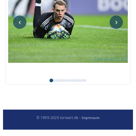
‹
›
© 1999-2026 torwart.de -
Impressum