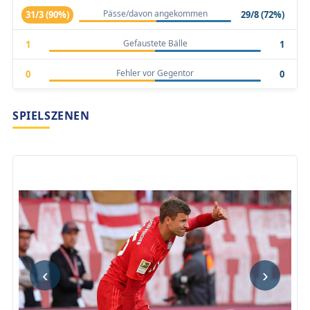
Pässe/davon angekommen
31/3 (90%)
29/8 (72%)
Gefaustete Bälle
1
1
Fehler vor Gegentor
0
0
SPIELSZENEN
‹
›