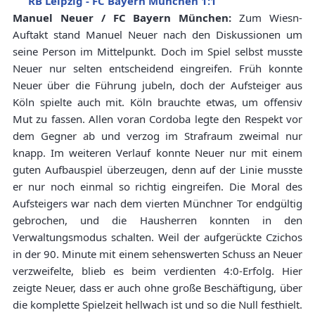
RB Leipzig - FC Bayern München 1:1
Manuel Neuer / FC Bayern München:
Zum Wiesn-
Auftakt stand Manuel Neuer nach den Diskussionen um
seine Person im Mittelpunkt. Doch im Spiel selbst musste
Neuer nur selten entscheidend eingreifen. Früh konnte
Neuer über die Führung jubeln, doch der Aufsteiger aus
Köln spielte auch mit. Köln brauchte etwas, um offensiv
Mut zu fassen. Allen voran Cordoba legte den Respekt vor
dem Gegner ab und verzog im Strafraum zweimal nur
knapp. Im weiteren Verlauf konnte Neuer nur mit einem
guten Aufbauspiel überzeugen, denn auf der Linie musste
er nur noch einmal so richtig eingreifen. Die Moral des
Aufsteigers war nach dem vierten Münchner Tor endgültig
gebrochen, und die Hausherren konnten in den
Verwaltungsmodus schalten. Weil der aufgerückte Czichos
in der 90. Minute mit einem sehenswerten Schuss an Neuer
verzweifelte, blieb es beim verdienten 4:0-Erfolg. Hier
zeigte Neuer, dass er auch ohne große Beschäftigung, über
die komplette Spielzeit hellwach ist und so die Null festhielt.