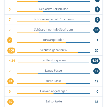
Geblockte Torschüsse
5
9
Schüsse außerhalb Strafraum
7
9
Schüsse innerhalb Strafraum
7
16
Torwartparaden
2
1
Schüsse gehalten %
100
20
Laufleistung in km
4,34
4,95
Lange Pässe
7
17
Kurze Pässe
24
12
Flanken abgefangen
0
0
Ballkontakte
39
38