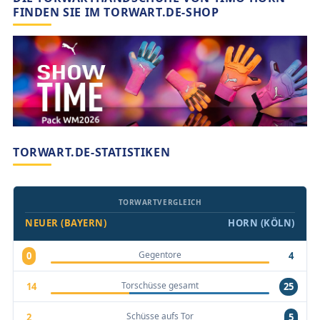
FINDEN SIE IM TORWART.DE-SHOP
TORWART.DE-STATISTIKEN
TORWARTVERGLEICH
NEUER (BAYERN)
HORN (KÖLN)
Gegentore
0
4
Torschüsse gesamt
14
25
Schüsse aufs Tor
2
5