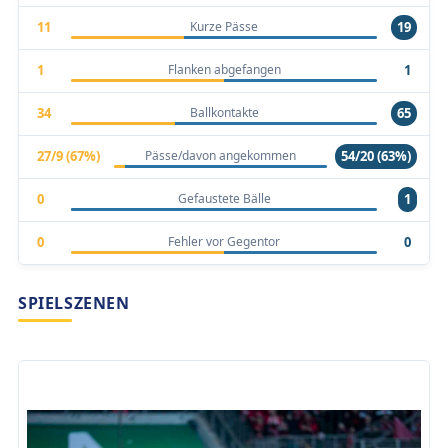
Kurze Pässe
11
19
Flanken abgefangen
1
1
Ballkontakte
34
65
Pässe/davon angekommen
27/9 (67%)
54/20 (63%)
Gefaustete Bälle
0
1
Fehler vor Gegentor
0
0
SPIELSZENEN