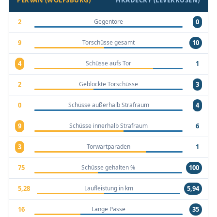
Gegentore
2
0
Torschüsse gesamt
9
10
Schüsse aufs Tor
4
1
Geblockte Torschüsse
2
3
Schüsse außerhalb Strafraum
0
4
Schüsse innerhalb Strafraum
9
6
Torwartparaden
3
1
Schüsse gehalten %
75
100
Laufleistung in km
5,28
5,94
Lange Pässe
16
35