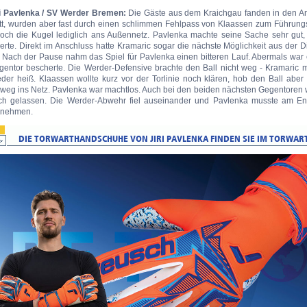
ri Pavlenka / SV Werder Bremen:
Die Gäste aus dem Kraichgau fanden in den An
att, wurden aber fast durch einen schlimmen Fehlpass von Klaassen zum Führungs
doch die Kugel lediglich ans Außennetz. Pavlenka machte seine Sache sehr gut, 
erte. Direkt im Anschluss hatte Kramaric sogar die nächste Möglichkeit aus der 
. Nach der Pause nahm das Spiel für Pavlenka einen bitteren Lauf. Abermals war 
gentor bescherte. Die Werder-Defensive brachte den Ball nicht weg - Kramaric
eder heiß. Klaassen wollte kurz vor der Torlinie noch klären, hob den Ball abe
nweg ins Netz. Pavlenka war machtlos. Auch bei den beiden nächsten Gegentoren 
ich gelassen. Die Werder-Abwehr fiel auseinander und Pavlenka musste am End
nnehmen.