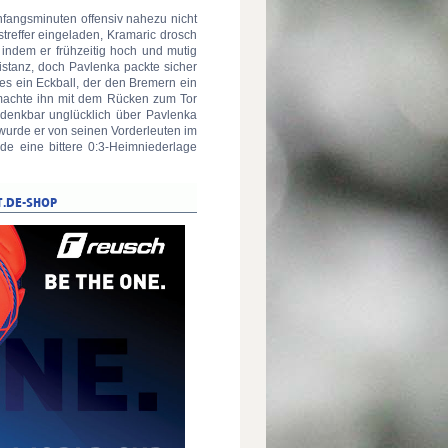
fangsminuten offensiv nahezu nicht
treffer eingeladen, Kramaric drosch
indem er frühzeitig hoch und mutig
Distanz, doch Pavlenka packte sicher
es ein Eckball, der den Bremern ein
 machte ihn mit dem Rücken zum Tor
r denkbar unglücklich über Pavlenka
wurde er von seinen Vorderleuten im
e eine bittere 0:3-Heimniederlage