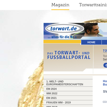
Magazin
Torwarttrain
HOME
To
Sel
Ho
1. WELT- UND
EUROPAMEISTERSCHAFTEN
Bu
EM 2024
SV
WM 2022
EM 2021
FRAUEN WM - 2019