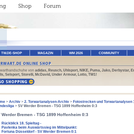
ing
Shop
Forum
TW.DE-SHOP
MAGAZIN
WM 2026
COMMUNITY
rwarthandschuhe von
adidas, Reusch, Uhlsport, NIKE, Puma, Jako, Derbystar, E
ls, Selsport, Storelli, McDavid, Under Armour, Lotto, TW1!
me
>
Archiv
>
2. Torwartanalysen-Archiv
>
Fotostrecken und Torwartanalysen 
ndesliga
>
SV Werder Bremen - TSG 1899 Hoffenheim 0:3
 Werder Bremen - TSG 1899 Hoffenheim 0:3
Rückblick 18. Spieltag -
Pavlenka beim Auswärtssieg im Mittelpunkt:
Fortuna Düsseldorf - SV Werder Bremen 0:1