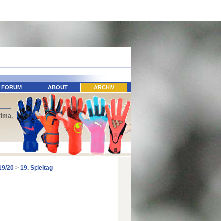
FORUM
ABOUT
ARCHIV
rima,
19/20
>
19. Spieltag