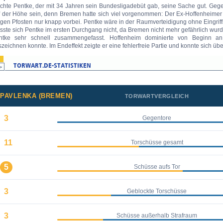
chte Pentke, der mit 34 Jahren sein Bundesligadebüt gab, seine Sache gut. Ge
f der Höhe sein, denn Bremen hatte sich viel vorgenommen: Der Ex-Hoffenheimer 
ngen Pfosten nur knapp vorbei. Pentke wäre in der Raumverteidigung ohne Eingri
ste sich Pentke im ersten Durchgang nicht, da Bremen nicht mehr gefährlich wurd
ntke sehr schnell zusammengefasst. Hoffenheim dominierte von Beginn an
zeichnen konnte. Im Endeffekt zeigte er eine fehlerfreie Partie und konnte sich üb
PAVLENKA (BREMEN)
TORWARTVERGLEICH
3
Gegentore
11
Torschüsse gesamt
5
Schüsse aufs Tor
3
Geblockte Torschüsse
3
Schüsse außerhalb Strafraum