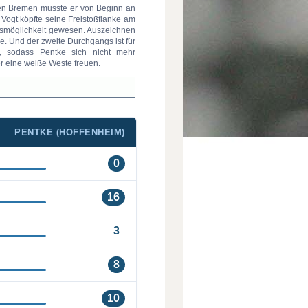
gen Bremen musste er von Beginn an
Vogt köpfte seine Freistoßflanke am
ffsmöglichkeit gewesen. Auszeichnen
e. Und der zweite Durchgangs ist für
, sodass Pentke sich nicht mehr
er eine weiße Weste freuen.
PENTKE (HOFFENHEIM)
0
16
3
8
10