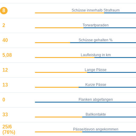
8
Schüsse innerhalb Strafraum
2
Torwartparaden
40
Schüsse gehalten %
5,08
Laufleistung in km
12
Lange Pässe
13
Kurze Pässe
0
Flanken abgefangen
33
Ballkontakte
25/6
Pässe/davon angekommen
(76%)