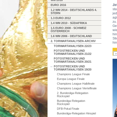
WM 2018
Ji
EURO 2016
st
1.2 WM 2014 - DEUTSCHLANDS 4.
STERN
je
agi
1.3 EURO 2012
zu
1.4 WM 2010 - SÜDAFRIKA
Ge
1.5 EURO 2008 - SCHWEIZ
wi
ÖSTERREICH
hi
1.6 WM 2006 - DEUTSCHLAND
St
2. TORWARTANALYSEN-ARCHIV
hi
TORWARTANALYSEN 22/23
FOTOSTRECKEN UND
TORWARTANALYSEN 21/22
FOTOSTRECKEN UND
TORWARTANALYSEN 20/21
FOTOSTRECKEN UND
TORWARTANALYSEN 19/20
Champions League Finale
Europa League Finale
Champions League Halbfinale
Champions League Viertelfinale
2. Bundesliga-Relegation
Rückspiel
Bundesliga-Relegation
Rückspiel
DFB-Pokal Finale
Bundesliga-Relegation Hinspiel