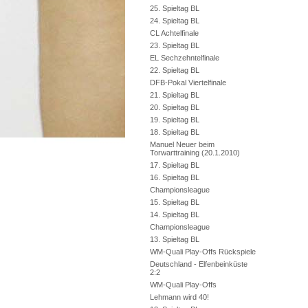
25. Spieltag BL
24. Spieltag BL
CL Achtelfinale
23. Spieltag BL
EL Sechzehntelfinale
22. Spieltag BL
DFB-Pokal Viertelfinale
21. Spieltag BL
20. Spieltag BL
19. Spieltag BL
18. Spieltag BL
Manuel Neuer beim
Torwarttraining (20.1.2010)
17. Spieltag BL
16. Spieltag BL
Championsleague
15. Spieltag BL
14. Spieltag BL
Championsleague
13. Spieltag BL
WM-Quali Play-Offs Rückspiele
Deutschland - Elfenbeinküste
2:2
WM-Quali Play-Offs
Lehmann wird 40!