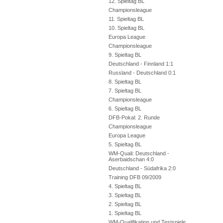
12. Spieltag BL
Championsleague
11. Spieltag BL
10. Spieltag BL
Europa League
Championsleague
9. Spieltag BL
Deutschland - Finnland 1:1
Russland - Deutschland 0:1
8. Spieltag BL
7. Spieltag BL
Championsleague
6. Spieltag BL
DFB-Pokal: 2. Runde
Championsleague
Europa League
5. Spieltag BL
WM-Quali: Deutschland -
Aserbaidschan 4:0
Deutschland - Südafrika 2:0
Training DFB 09/2009
4. Spieltag BL
3. Spieltag BL
2. Spieltag BL
1. Spieltag BL
WM-Qualifikation und Testspiele