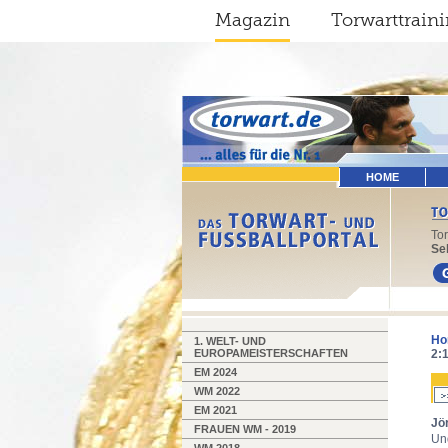
Magazin
Torwarttrain
HOME
To
Sel
Ho
1. WELT- UND
EUROPAMEISTERSCHAFTEN
2:
EM 2024
WM 2022
EM 2021
Jö
FRAUEN WM - 2019
Un