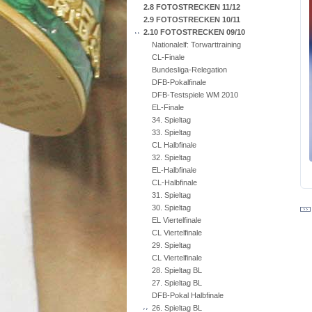
2.8 FOTOSTRECKEN 11/12
2.9 FOTOSTRECKEN 10/11
2.10 FOTOSTRECKEN 09/10
Nationalelf: Torwarttraining
CL-Finale
Bundesliga-Relegation
DFB-Pokalfinale
DFB-Testspiele WM 2010
EL-Finale
34. Spieltag
33. Spieltag
CL Halbfinale
32. Spieltag
EL-Halbfinale
CL-Halbfinale
31. Spieltag
30. Spieltag
EL Viertelfinale
CL Viertelfinale
29. Spieltag
CL Viertelfinale
28. Spieltag BL
27. Spieltag BL
DFB-Pokal Halbfinale
26. Spieltag BL