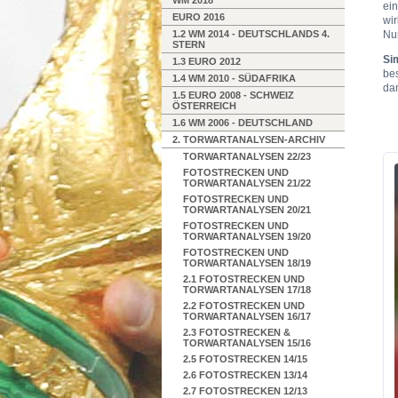
WM 2018
ei
EURO 2016
wir
1.2 WM 2014 - DEUTSCHLANDS 4.
Nur
STERN
Si
1.3 EURO 2012
bes
1.4 WM 2010 - SÜDAFRIKA
da
1.5 EURO 2008 - SCHWEIZ
ÖSTERREICH
1.6 WM 2006 - DEUTSCHLAND
2. TORWARTANALYSEN-ARCHIV
TORWARTANALYSEN 22/23
FOTOSTRECKEN UND
TORWARTANALYSEN 21/22
FOTOSTRECKEN UND
TORWARTANALYSEN 20/21
FOTOSTRECKEN UND
TORWARTANALYSEN 19/20
FOTOSTRECKEN UND
TORWARTANALYSEN 18/19
2.1 FOTOSTRECKEN UND
TORWARTANALYSEN 17/18
2.2 FOTOSTRECKEN UND
TORWARTANALYSEN 16/17
2.3 FOTOSTRECKEN &
TORWARTANALYSEN 15/16
2.5 FOTOSTRECKEN 14/15
2.6 FOTOSTRECKEN 13/14
2.7 FOTOSTRECKEN 12/13