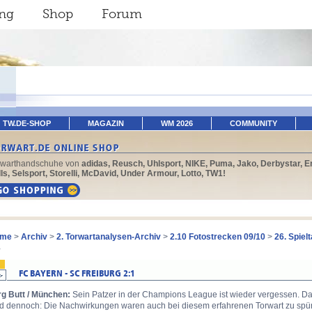
ing
Shop
Forum
TW.DE-SHOP
MAGAZIN
WM 2026
COMMUNITY
rwarthandschuhe von
adidas, Reusch, Uhlsport, NIKE, Puma, Jako, Derbystar, E
ls, Selsport, Storelli, McDavid, Under Armour, Lotto, TW1!
me
>
Archiv
>
2. Torwartanalysen-Archiv
>
2.10 Fotostrecken 09/10
>
26. Spiel
1
rg Butt / München:
Sein Patzer in der Champions League ist wieder vergessen. Das i
d dennoch: Die Nachwirkungen waren auch bei diesem erfahrenen Torwart zu spüren