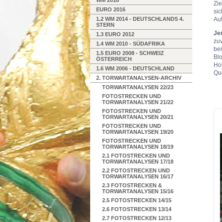
WM 2018
Zie
EURO 2016
sic
1.2 WM 2014 - DEUTSCHLANDS 4.
Au
STERN
Je
1.3 EURO 2012
zu
1.4 WM 2010 - SÜDAFRIKA
bei
1.5 EURO 2008 - SCHWEIZ
Bl
ÖSTERREICH
Hol
1.6 WM 2006 - DEUTSCHLAND
Qu
2. TORWARTANALYSEN-ARCHIV
TORWARTANALYSEN 22/23
FOTOSTRECKEN UND
TORWARTANALYSEN 21/22
FOTOSTRECKEN UND
TORWARTANALYSEN 20/21
FOTOSTRECKEN UND
TORWARTANALYSEN 19/20
FOTOSTRECKEN UND
TORWARTANALYSEN 18/19
2.1 FOTOSTRECKEN UND
TORWARTANALYSEN 17/18
2.2 FOTOSTRECKEN UND
TORWARTANALYSEN 16/17
2.3 FOTOSTRECKEN &
TORWARTANALYSEN 15/16
2.5 FOTOSTRECKEN 14/15
2.6 FOTOSTRECKEN 13/14
2.7 FOTOSTRECKEN 12/13