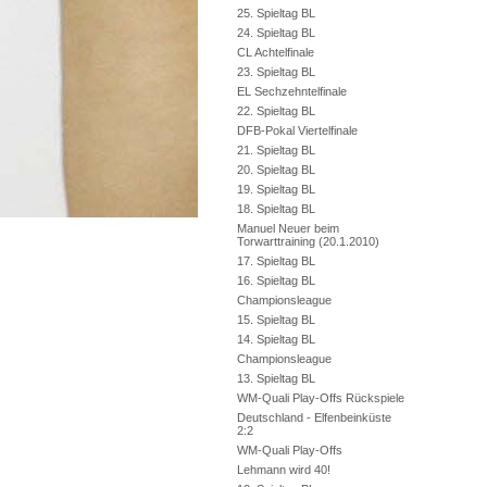
25. Spieltag BL
24. Spieltag BL
CL Achtelfinale
23. Spieltag BL
EL Sechzehntelfinale
22. Spieltag BL
DFB-Pokal Viertelfinale
21. Spieltag BL
20. Spieltag BL
19. Spieltag BL
18. Spieltag BL
Manuel Neuer beim
Torwarttraining (20.1.2010)
17. Spieltag BL
16. Spieltag BL
Championsleague
15. Spieltag BL
14. Spieltag BL
Championsleague
13. Spieltag BL
WM-Quali Play-Offs Rückspiele
Deutschland - Elfenbeinküste
2:2
WM-Quali Play-Offs
Lehmann wird 40!