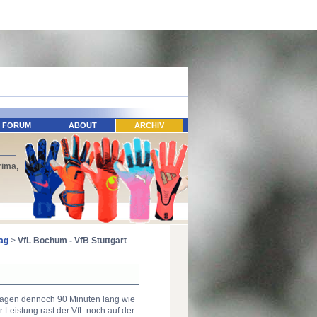
FORUM
ABOUT
ARCHIV
rima,
tag
>
VfL Bochum - VfB Stuttgart
wagen dennoch 90 Minuten lang wie
r Leistung rast der VfL noch auf der