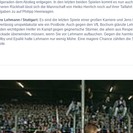
lgeraden dem Abstieg entgegen. In den letzten beiden Spielen kommt es nun auch 
heren Rückhalt lässt sich die Mannschaft von Heiko Herrlich noch auf ihrer Talfa
fgaben zu auf Philipp Heerwagen.
ns Lehmann / Stuttgart:
Es sind die letzten Spiele einer großen Karriere und Jens 
verlässig unspektakulär wie ein Postbote. Auch gegen den VfL Bochum glänzte Le
den wichtigsten Helfer im Kampf gegen gegnerische Stürmer, die allein aus Respek
ockade überwinden müssen, wenn Sie vor Lehmann auftauchen. Gegen die harmlos
tby und Epallé hatte Lehmann nur wenig Mühe. Eine magere Chance zählten die Sta
ote.