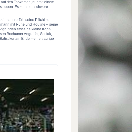
auf den Torwart an, nur mit einem
hrt stoppen. Es kommen schwere
Lehmann erfüllt seine Pflicht so
hmann mit Ruhe und Routine – seine
tgründen erst eine kleine Kopf-
en Bochumer Angreifer, Sestak,
tistiker am Ende ­– eine traurige