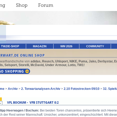
ing
Shop
Forum
TW.DE-SHOP
MAGAZIN
WM 2026
COMMUNITY
rwarthandschuhe von
adidas, Reusch, Uhlsport, NIKE, Puma, Jako, Derbystar, E
ls, Selsport, Storelli, McDavid, Under Armour, Lotto, TW1!
me
>
Archiv
>
2. Torwartanalysen-Archiv
>
2.10 Fotostrecken 09/10
>
32. Spiel
2
ilipp Heerwagen / Bochum:
Bei beiden Toren chancenlos, präsentierte sich Heer
h der Rest seiner Mannschaft: Unsicher, unkonzentriert, eingeschüchtert. Mit diese