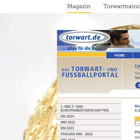
Magazin
Torwarttrain
HOME
To
Sel
Ho
1. WELT- UND
EUROPAMEISTERSCHAFTEN
0:
EM 2024
WM 2022
EM 2021
Ph
FRAUEN WM - 2019
auc