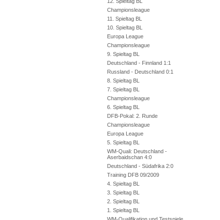
12. Spieltag BL
Championsleague
11. Spieltag BL
10. Spieltag BL
Europa League
Championsleague
9. Spieltag BL
Deutschland - Finnland 1:1
Russland - Deutschland 0:1
8. Spieltag BL
7. Spieltag BL
Championsleague
6. Spieltag BL
DFB-Pokal: 2. Runde
Championsleague
Europa League
5. Spieltag BL
WM-Quali: Deutschland -
Aserbaidschan 4:0
Deutschland - Südafrika 2:0
Training DFB 09/2009
4. Spieltag BL
3. Spieltag BL
2. Spieltag BL
1. Spieltag BL
WM-Qualifikation und Testspiele