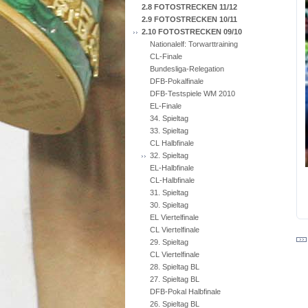
2.8 FOTOSTRECKEN 11/12
2.9 FOTOSTRECKEN 10/11
2.10 FOTOSTRECKEN 09/10
Nationalelf: Torwarttraining
CL-Finale
Bundesliga-Relegation
DFB-Pokalfinale
DFB-Testspiele WM 2010
EL-Finale
34. Spieltag
33. Spieltag
CL Halbfinale
32. Spieltag
EL-Halbfinale
CL-Halbfinale
31. Spieltag
30. Spieltag
EL Viertelfinale
CL Viertelfinale
29. Spieltag
CL Viertelfinale
28. Spieltag BL
27. Spieltag BL
DFB-Pokal Halbfinale
26. Spieltag BL