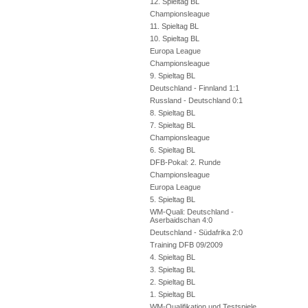
12. Spieltag BL
Championsleague
11. Spieltag BL
10. Spieltag BL
Europa League
Championsleague
9. Spieltag BL
Deutschland - Finnland 1:1
Russland - Deutschland 0:1
8. Spieltag BL
7. Spieltag BL
Championsleague
6. Spieltag BL
DFB-Pokal: 2. Runde
Championsleague
Europa League
5. Spieltag BL
WM-Quali: Deutschland -
Aserbaidschan 4:0
Deutschland - Südafrika 2:0
Training DFB 09/2009
4. Spieltag BL
3. Spieltag BL
2. Spieltag BL
1. Spieltag BL
WM-Qualifikation und Testspiele