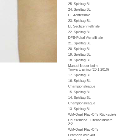
25. Spieltag BL
24. Spieltag BL
CL Achtelfinale
23. Spieltag BL
EL Sechzehntelfinale
22. Spieltag BL
DFB-Pokal Viertelfinale
21. Spieltag BL
20. Spieltag BL
19. Spieltag BL
18. Spieltag BL
Manuel Neuer beim
Torwarttraining (20.1.2010)
17. Spieltag BL
16. Spieltag BL
Championsleague
15. Spieltag BL
14. Spieltag BL
Championsleague
13. Spieltag BL
WM-Quali Play-Offs Rückspiele
Deutschland - Elfenbeinküste
2:2
WM-Quali Play-Offs
Lehmann wird 40!