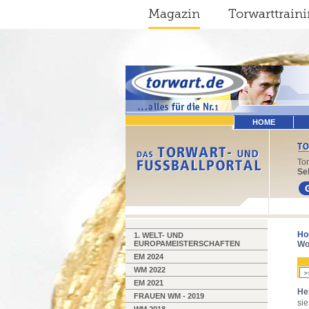
Magazin
Torwarttrain
HOME
To
Sel
Ho
1. WELT- UND
EUROPAMEISTERSCHAFTEN
Wo
EM 2024
WM 2022
EM 2021
Hei
FRAUEN WM - 2019
sie