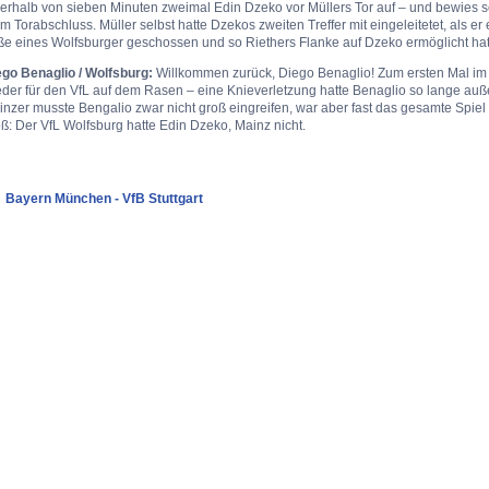
nerhalb von sieben Minuten zweimal Edin Dzeko vor Müllers Tor auf – und bewies 
m Torabschluss. Müller selbst hatte Dzekos zweiten Treffer mit eingeleitetet, als e
ße eines Wolfsburger geschossen und so Riethers Flanke auf Dzeko ermöglicht hat
ego Benaglio / Wolfsburg:
Willkommen zurück, Diego Benaglio! Zum ersten Mal im
der für den VfL auf dem Rasen – eine Knieverletzung hatte Benaglio so lange auß
nzer musste Bengalio zwar nicht groß eingreifen, war aber fast das gesamte Spiel
ß: Der VfL Wolfsburg hatte Edin Dzeko, Mainz nicht.
Bayern München - VfB Stuttgart