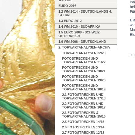
WM 2018
in
EURO 2016
bei
1.2 WM 2014 - DEUTSCHLANDS 4.
Fü
STERN
Di
1.3 EURO 2012
wie
1.4 WM 2010 - SÜDAFRIKA
Mai
1.5 EURO 2008 - SCHWEIZ
Blo
ÖSTERREICH
1.6 WM 2006 - DEUTSCHLAND
2. TORWARTANALYSEN-ARCHIV
TORWARTANALYSEN 22/23
FOTOSTRECKEN UND
TORWARTANALYSEN 21/22
FOTOSTRECKEN UND
TORWARTANALYSEN 20/21
FOTOSTRECKEN UND
TORWARTANALYSEN 19/20
FOTOSTRECKEN UND
TORWARTANALYSEN 18/19
2.1 FOTOSTRECKEN UND
TORWARTANALYSEN 17/18
2.2 FOTOSTRECKEN UND
TORWARTANALYSEN 16/17
2.3 FOTOSTRECKEN &
TORWARTANALYSEN 15/16
2.5 FOTOSTRECKEN 14/15
2.6 FOTOSTRECKEN 13/14
2.7 FOTOSTRECKEN 12/13