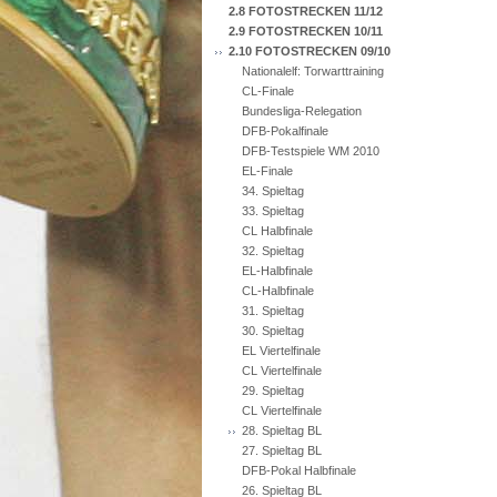
2.8 FOTOSTRECKEN 11/12
2.9 FOTOSTRECKEN 10/11
2.10 FOTOSTRECKEN 09/10
Nationalelf: Torwarttraining
CL-Finale
Bundesliga-Relegation
DFB-Pokalfinale
DFB-Testspiele WM 2010
EL-Finale
34. Spieltag
33. Spieltag
CL Halbfinale
32. Spieltag
EL-Halbfinale
CL-Halbfinale
31. Spieltag
30. Spieltag
EL Viertelfinale
CL Viertelfinale
29. Spieltag
CL Viertelfinale
28. Spieltag BL
27. Spieltag BL
DFB-Pokal Halbfinale
26. Spieltag BL