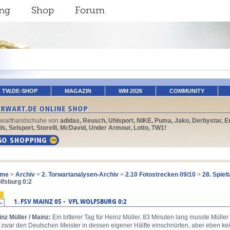
ing
Shop
Forum
TW.DE-SHOP
MAGAZIN
WM 2026
COMMUNITY
rwarthandschuhe von
adidas, Reusch, Uhlsport, NIKE, Puma, Jako, Derbystar, E
ls, Selsport, Storelli, McDavid, Under Armour, Lotto, TW1!
me
>
Archiv
>
2. Torwartanalysen-Archiv
>
2.10 Fotostrecken 09/10
>
28. Spiel
lfsburg 0:2
nz Müller / Mainz:
Ein bitterer Tag für Heinz Müller. 83 Minuten lang musste Mülle
 zwar den Deutschen Meister in dessen eigener Hälfte einschnürten, aber eben kei