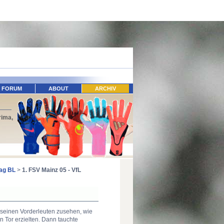
FORUM
ABOUT
ARCHIV
rima,
tag BL
>
1. FSV Mainz 05 - VfL
r seinen Vorderleuten zusehen, wie
n Tor erzielten. Dann tauchte