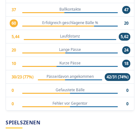
Ballkontakte
37
47
Erfolgreich geschlagene Bälle %
60
20
Laufdistanz
5,44
5,62
Lange Pässe
20
24
Kurze Pässe
10
18
Pässe/davon angekommen
30/23 (77%)
42/31 (74%)
Gefaustete Bälle
0
0
Fehler vor Gegentor
0
0
SPIELSZENEN