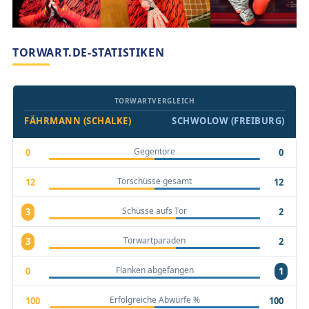
TORWART.DE-STATISTIKEN
TORWARTVERGLEICH
FÄHRMANN (SCHALKE)
SCHWOLOW (FREIBURG)
Gegentore
0
0
Torschüsse gesamt
12
12
Schüsse aufs Tor
3
2
Torwartparaden
3
2
Flanken abgefangen
0
1
Erfolgreiche Abwürfe %
100
100