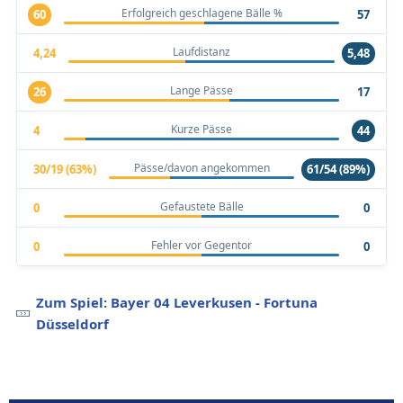
Erfolgreich geschlagene Bälle %
60
57
Laufdistanz
4,24
5,48
Lange Pässe
26
17
Kurze Pässe
4
44
Pässe/davon angekommen
30/19 (63%)
61/54 (89%)
Gefaustete Bälle
0
0
Fehler vor Gegentor
0
0
Zum Spiel: Bayer 04 Leverkusen - Fortuna
Düsseldorf