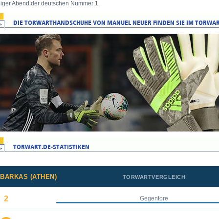
higer Abend der deutschen Nummer 1.
BARKAS (ATHEN)
TORWARTVERGLEICH
2
Gegentore