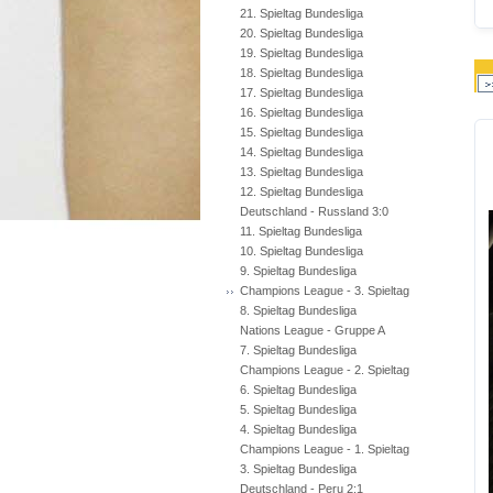
21. Spieltag Bundesliga
20. Spieltag Bundesliga
19. Spieltag Bundesliga
18. Spieltag Bundesliga
17. Spieltag Bundesliga
16. Spieltag Bundesliga
15. Spieltag Bundesliga
14. Spieltag Bundesliga
13. Spieltag Bundesliga
12. Spieltag Bundesliga
Deutschland - Russland 3:0
11. Spieltag Bundesliga
10. Spieltag Bundesliga
9. Spieltag Bundesliga
Champions League - 3. Spieltag
8. Spieltag Bundesliga
Nations League - Gruppe A
7. Spieltag Bundesliga
Champions League - 2. Spieltag
6. Spieltag Bundesliga
5. Spieltag Bundesliga
4. Spieltag Bundesliga
Champions League - 1. Spieltag
3. Spieltag Bundesliga
Deutschland - Peru 2:1