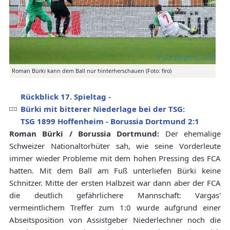
Roman Bürki kann dem Ball nur hinterherschauen (Foto: firo)
Rückblick 17. Spieltag -
Bürki mit bitterer Niederlage bei der TSG:
TSG 1899 Hoffenheim - Borussia Dortmund 2:1
Roman Bürki / Borussia Dortmund:
Der ehemalige
Schweizer Nationaltorhüter sah, wie seine Vorderleute
immer wieder Probleme mit dem hohen Pressing des FCA
hatten. Mit dem Ball am Fuß unterliefen Bürki keine
Schnitzer. Mitte der ersten Halbzeit war dann aber der FCA
die deutlich gefährlichere Mannschaft: Vargas'
vermeintlichem Treffer zum 1:0 wurde aufgrund einer
Abseitsposition von Assistgeber Niederlechner noch die