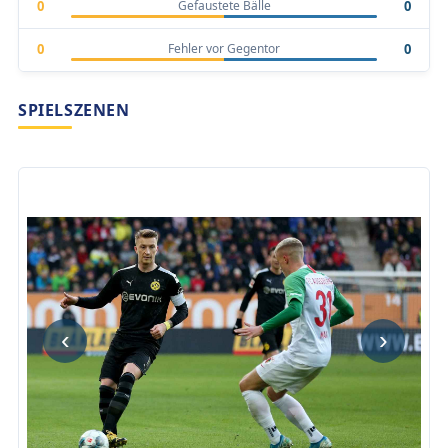
Gefaustete Bälle
0
0
Fehler vor Gegentor
0
0
SPIELSZENEN
‹
›