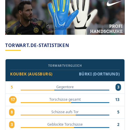
TORWART.DE-STATISTIKEN
TORWARTVERGLEICH
KOUBEK (AUGSBURG)
BÜRKI (DORTMUND)
Gegentore
5
3
Torschüsse gesamt
17
13
Schüsse aufs Tor
8
5
Geblockte Torschüsse
3
2