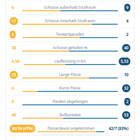
Schüsse außerhalb Strafraum
6
9
Schüsse innerhalb Strafraum
11
4
Torwartparaden
3
2
Schüsse gehalten %
38
40
Laufleistung in km
4,58
5,53
Lange Pässe
23
10
Kurze Pässe
6
32
Flanken abgefangen
0
2
Ballkontakte
40
53
Pässe/davon angekommen
30/16 (47%)
42/7 (83%)