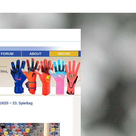
FORUM
ABOUT
ARCHIV
rima,
19/20
>
33. Spieltag