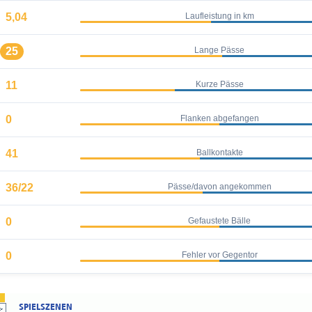
5,04
Laufleistung in km
25
Lange Pässe
11
Kurze Pässe
0
Flanken abgefangen
41
Ballkontakte
36/22
Pässe/davon angekommen
0
Gefaustete Bälle
0
Fehler vor Gegentor