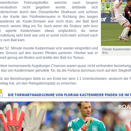
rmeintlichen Führungstreffer, welcher nach langem
deostudium nicht gegeben wurde, dribbelte sich
ederlechner durch den Düsseldorfer Strafraum und schloss
n der Kante des Fünfmeterraums in Richtung des langen
rwartecks ab. Kaste.0nmaier war noch dran, der Ball fand
nnoch seinen Weg ins Tor. Auch wenn die Distanz sehr kurz
r, agierte Kastenmaier etwas unglücklich, da seine
nstellung sehr breit war und er somit nicht mehr schnell nach
ks zum Ball kam.
der 52. Minute musste Kastenmaier erst wieder eingreifen und
Florian Kastenmeier
nen Schuss auf den kurzen Pfosten parieren. Hierbei war er
firo)
nell genug am Boden und lenkte den Ball ins Toraus.
itere nennenswerte Augsburger Chancen waren quasi nicht vorhanden beziehungs
 das von Kastenmaier gehütete Tor, da die Fortuna durchaus noch auf den Siegtreff
otz der Bemühungen blieb es am Ende bei dem 1:1 Unentschieden, wodurch die For
eltag hat, um den Relegationsplatz zu erreichen.