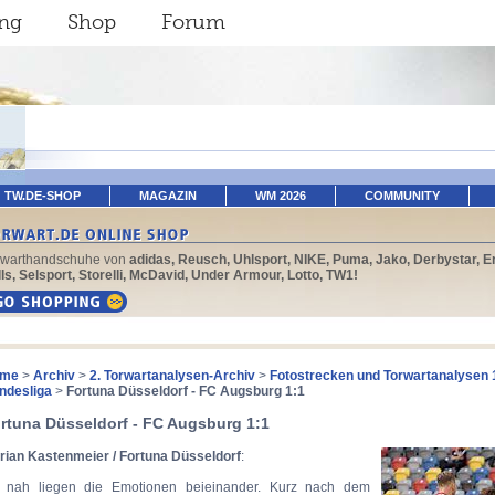
ing
Shop
Forum
TW.DE-SHOP
MAGAZIN
WM 2026
COMMUNITY
rwarthandschuhe von
adidas, Reusch, Uhlsport, NIKE, Puma, Jako, Derbystar, E
ls, Selsport, Storelli, McDavid, Under Armour, Lotto, TW1!
me
>
Archiv
>
2. Torwartanalysen-Archiv
>
Fotostrecken und Torwartanalysen 
ndesliga
>
Fortuna Düsseldorf - FC Augsburg 1:1
rtuna Düsseldorf - FC Augsburg 1:1
orian Kastenmeier / Fortuna Düsseldorf
:
 nah liegen die Emotionen beieinander. Kurz nach dem