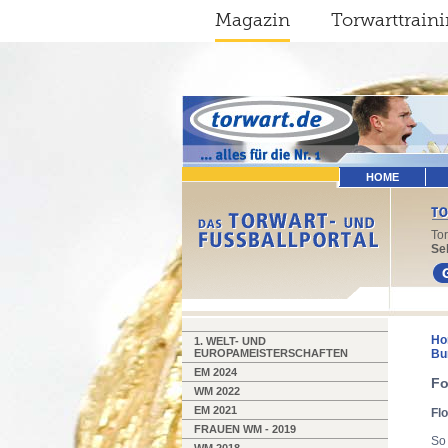
Magazin
Torwarttrain
HOME
To
Sel
Ho
1. WELT- UND
EUROPAMEISTERSCHAFTEN
Bu
EM 2024
Fo
WM 2022
EM 2021
Fl
FRAUEN WM - 2019
So