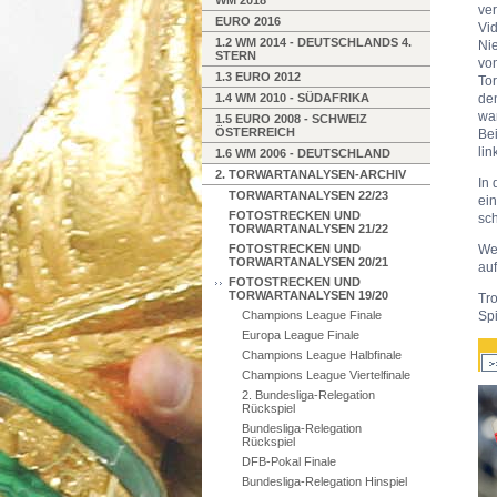
WM 2018
ve
EURO 2016
Vi
1.2 WM 2014 - DEUTSCHLANDS 4.
Ni
STERN
vo
1.3 EURO 2012
To
1.4 WM 2010 - SÜDAFRIKA
de
wa
1.5 EURO 2008 - SCHWEIZ
ÖSTERREICH
Bei
lin
1.6 WM 2006 - DEUTSCHLAND
2. TORWARTANALYSEN-ARCHIV
In 
TORWARTANALYSEN 22/23
ei
FOTOSTRECKEN UND
sch
TORWARTANALYSEN 21/22
FOTOSTRECKEN UND
We
TORWARTANALYSEN 20/21
auf
FOTOSTRECKEN UND
TORWARTANALYSEN 19/20
Tr
Champions League Finale
Spi
Europa League Finale
Champions League Halbfinale
Champions League Viertelfinale
2. Bundesliga-Relegation
Rückspiel
Bundesliga-Relegation
Rückspiel
DFB-Pokal Finale
Bundesliga-Relegation Hinspiel