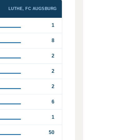
LUTHE, FC AUGSBURG
1
8
2
2
2
6
1
50