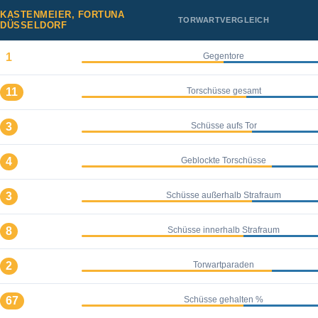
KASTENMEIER, FORTUNA
TORWARTVERGLEICH
DÜSSELDORF
1
Gegentore
11
Torschüsse gesamt
3
Schüsse aufs Tor
4
Geblockte Torschüsse
3
Schüsse außerhalb Strafraum
8
Schüsse innerhalb Strafraum
2
Torwartparaden
67
Schüsse gehalten %