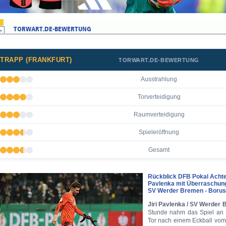
TRAPP (FRANKFURT)
TORWART.DE-BEWERTUNG
Ausstrahlung
Torverteidigung
Raumverteidigung
Spieleröffnung
Gesamt
Rückblick DFB Pokal Achtel
Pavlenka mit Überraschun
SV Werder Bremen - Borus
Jiri Pavlenka / SV Werder
Stunde nahm das Spiel an F
Tor nach einem Eckball vom