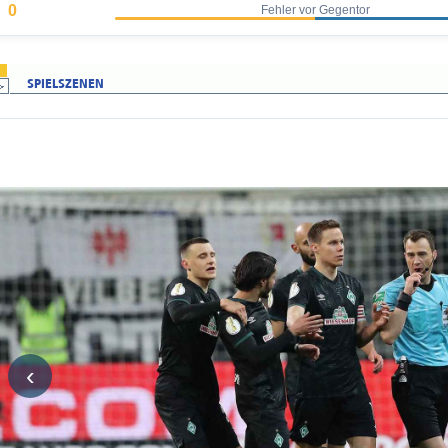
0
Fehler vor Gegentor
‹