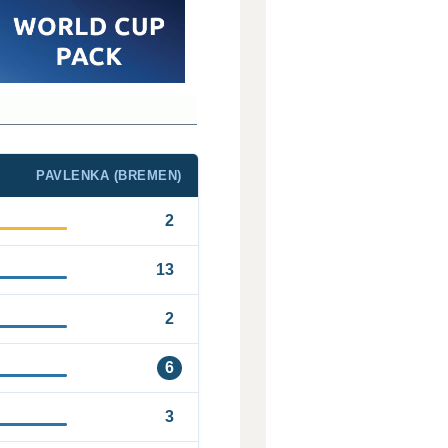
PAVLENKA (BREMEN)
2
13
2
6
3