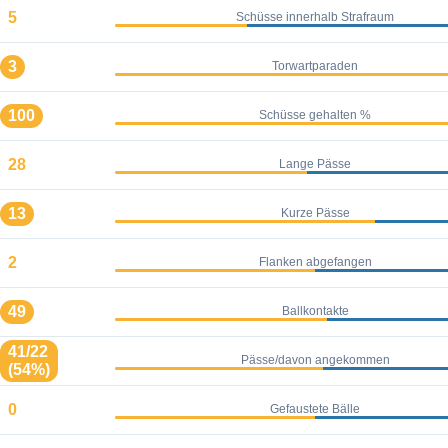
5
Schüsse innerhalb Strafraum
3
Torwartparaden
100
Schüsse gehalten %
28
Lange Pässe
13
Kurze Pässe
2
Flanken abgefangen
49
Ballkontakte
41/22
Pässe/davon angekommen
(54%)
0
Gefaustete Bälle