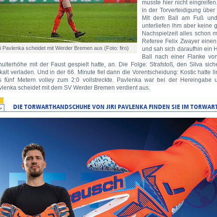
musste hier nicht eingreife
in der Torverteidigung über
Mit dem Ball am Fuß und 
unterliefen ihm aber keine 
Nachspielzeit alles schon mi
Referee Felix Zwayer einen
ri Pavlenka scheidet mit Werder Bremen aus (Foto: firo)
und sah sich daraufhin ein 
Ball nach einer Flanke vo
ulterhöhe mit der Faust gespielt hatte, an. Die Folge: Strafstoß, den Silva sic
kalt verladen. Und in der 66. Minute fiel dann die Vorentscheidung: Kostic hatte 
s fünf Metern volley zum 2:0 vollstreckte. Pavlenka war bei der Hereingab
vlenka scheidet mit dem SV Werder Bremen verdient aus.