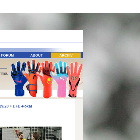
FORUM
ABOUT
ARCHIV
rima,
19/20
>
DFB-Pokal