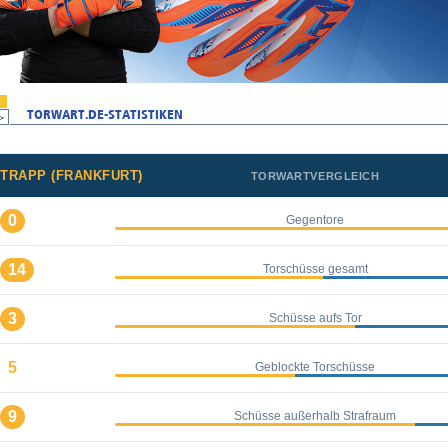
TRAPP (FRANKFURT)
TORWARTVERGLEICH
0
Gegentore
14
Torschüsse gesamt
3
Schüsse aufs Tor
5
Geblockte Torschüsse
9
Schüsse außerhalb Strafraum