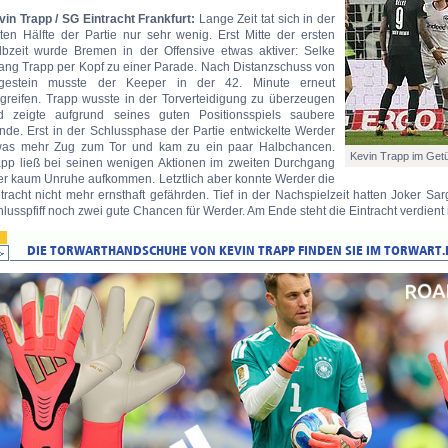
vin Trapp / SG Eintracht Frankfurt:
Lange Zeit tat sich in der
sten Hälfte der Partie nur sehr wenig. Erst Mitte der ersten
lbzeit wurde Bremen in der Offensive etwas aktiver: Selke
ang Trapp per Kopf zu einer Parade. Nach Distanzschuss von
gestein musste der Keeper in der 42. Minute erneut
ngreifen. Trapp wusste in der Torverteidigung zu überzeugen
d zeigte aufgrund seines guten Positionsspiels saubere
nde. Erst in der Schlussphase der Partie entwickelte Werder
was mehr Zug zum Tor und kam zu ein paar Halbchancen.
Kevin Trapp im Getü
app ließ bei seinen wenigen Aktionen im zweiten Durchgang
er kaum Unruhe aufkommen. Letztlich aber konnte Werder die
tracht nicht mehr ernsthaft gefährden. Tief in der Nachspielzeit hatten Joker S
lusspfiff noch zwei gute Chancen für Werder. Am Ende steht die Eintracht verdient