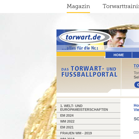
Magazin
Torwarttrain
HOME
To
Sel
Ho
1. WELT- UND
EUROPAMEISTERSCHAFTEN
Vie
EM 2024
SG
WM 2022
EM 2021
FRAUEN WM - 2019