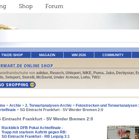
ing
Shop
Forum
TW.DE-SHOP
MAGAZIN
WM 2026
COMMUNITY
rwarthandschuhe von
adidas, Reusch, Uhlsport, NIKE, Puma, Jako, Derbystar, E
ls, Selsport, Storelli, McDavid, Under Armour, Lotto, TW1!
me
>
Archiv
>
2. Torwartanalysen-Archiv
>
Fotostrecken und Torwartanalysen 
rtelfinale
>
SG Eintracht Frankfurt - SV Werder Bremen 2:0
 Eintracht Frankfurt - SV Werder Bremen 2:0
Rückblick DFB Pokal Achtelfinale -
Trapp mit starkem Auftritt gegen RB:
SG Eintracht Frankfurt - RB Leipzig 3:1