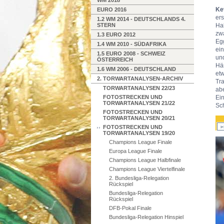
WM 2018
Ke
EURO 2016
er
1.2 WM 2014 - DEUTSCHLANDS 4.
STERN
Ha
zw
1.3 EURO 2012
Eg
1.4 WM 2010 - SÜDAFRIKA
ei
1.5 EURO 2008 - SCHWEIZ
un
ÖSTERREICH
Hä
1.6 WM 2006 - DEUTSCHLAND
et
2. TORWARTANALYSEN-ARCHIV
Tr
TORWARTANALYSEN 22/23
ab
FOTOSTRECKEN UND
Ein
TORWARTANALYSEN 21/22
Sch
FOTOSTRECKEN UND
TORWARTANALYSEN 20/21
FOTOSTRECKEN UND
TORWARTANALYSEN 19/20
Champions League Finale
Europa League Finale
Champions League Halbfinale
Champions League Viertelfinale
2. Bundesliga-Relegation
Rückspiel
Bundesliga-Relegation
Rückspiel
DFB-Pokal Finale
Bundesliga-Relegation Hinspiel