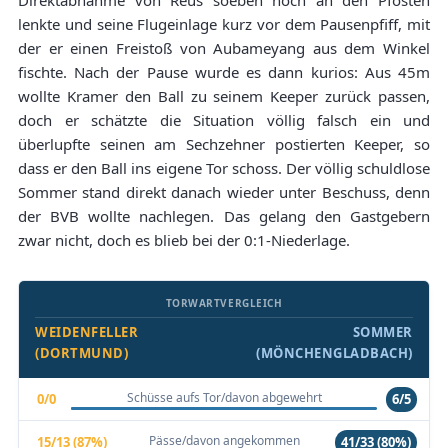
Direktabnahme von Reus soeben noch an den Pfosten
lenkte und seine Flugeinlage kurz vor dem Pausenpfiff, mit
der er einen Freistoß von Aubameyang aus dem Winkel
fischte. Nach der Pause wurde es dann kurios: Aus 45m
wollte Kramer den Ball zu seinem Keeper zurück passen,
doch er schätzte die Situation völlig falsch ein und
überlupfte seinen am Sechzehner postierten Keeper, so
dass er den Ball ins eigene Tor schoss. Der völlig schuldlose
Sommer stand direkt danach wieder unter Beschuss, denn
der BVB wollte nachlegen. Das gelang den Gastgebern
zwar nicht, doch es blieb bei der 0:1-Niederlage.
TORWARTVERGLEICH
WEIDENFELLER
SOMMER
(DORTMUND)
(MÖNCHENGLADBACH)
Schüsse aufs Tor/davon abgewehrt
0/0
6/5
Pässe/davon angekommen
15/13 (87%)
41/33 (80%)