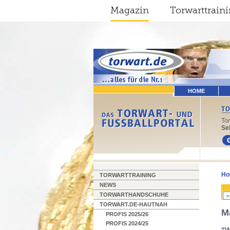
Magazin
Torwarttrain
HOME
To
Sel
Ho
TORWARTTRAINING
NEWS
TORWARTHANDSCHUHE
TORWART.DE-HAUTNAH
M
PROFIS 2025/26
PROFIS 2024/25
"W