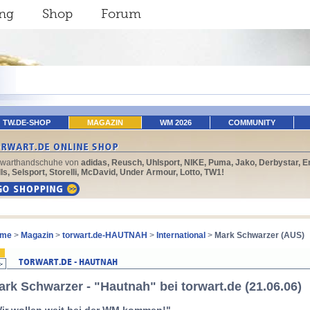
ing
Shop
Forum
TW.DE-SHOP
MAGAZIN
WM 2026
COMMUNITY
rwarthandschuhe von
adidas, Reusch, Uhlsport, NIKE, Puma, Jako, Derbystar, E
ls, Selsport, Storelli, McDavid, Under Armour, Lotto, TW1!
me
>
Magazin
>
torwart.de-HAUTNAH
>
International
>
Mark Schwarzer (AUS)
ark Schwarzer - "Hautnah" bei torwart.de (21.06.06)
ir wollen weit bei der WM kommen!"