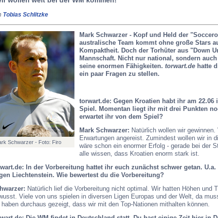
n
Tobias Schlitzke
Mark Schwarzer - Kopf und Held der "Soccero
australische Team kommt ohne große Stars au
Kompaktheit. Doch der Torhüter aus "Down Und
Mannschaft. Nicht nur national, sondern auch 
seine enormen Fähigkeiten.
torwart.de
hatte 
ein paar Fragen zu stellen.
torwart.de: Gegen Kroatien habt ihr am 22.06 
Spiel. Momentan liegt ihr mit drei Punkten n
erwartet ihr von dem Spiel?
Mark Schwarzer:
Natürlich wollen wir gewinnen. 
Erwartungen angereist. Zumindest wollen wir in
rk Schwarzer - Foto: Firo
wäre schon ein enormer Erfolg - gerade bei der S
alle wissen, dass Kroatien enorm stark ist.
rwart.de: In der Vorbereitung hattet ihr euch zunächst schwer getan. U.a
gen Liechtenstein. Wie bewertest du die Vorbereitung?
hwarzer:
Natürlich lief die Vorbereitung nicht optimal. Wir hatten Höhen und
wusst. Viele von uns spielen in diversen Ligen Europas und der Welt, da mus
r haben durchaus gezeigt, dass wir mit den Top-Nationen mithalten können.
rwart.de: Die WM findet in Deutschland statt. Du hast einige Zeit hier in