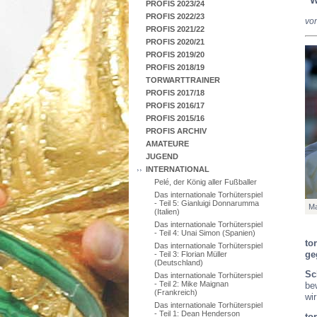
PROFIS 2023/24
PROFIS 2022/23
vo
PROFIS 2021/22
PROFIS 2020/21
PROFIS 2019/20
PROFIS 2018/19
TORWARTTRAINER
PROFIS 2017/18
PROFIS 2016/17
PROFIS 2015/16
PROFIS ARCHIV
AMATEURE
JUGEND
INTERNATIONAL
Pelé, der König aller Fußballer
Das internationale Torhüterspiel
- Teil 5: Gianluigi Donnarumma
Ma
(Italien)
Das internationale Torhüterspiel
- Teil 4: Unai Simon (Spanien)
to
Das internationale Torhüterspiel
ge
- Teil 3: Florian Müller
(Deutschland)
Sc
Das internationale Torhüterspiel
- Teil 2: Mike Maignan
be
(Frankreich)
wi
Das internationale Torhüterspiel
- Teil 1: Dean Henderson
to