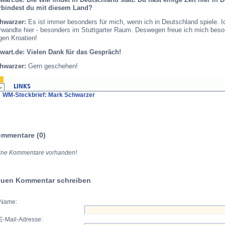
rbindest du mit diesem Land?
hwarzer:
Es ist immer besonders für mich, wenn ich in Deutschland spiele. 
rwandte hier - besonders im Stuttgarter Raum. Deswegen freue ich mich beson
gen Kroatien!
rwart.de: Vielen Dank für das Gespräch!
hwarzer:
Gern geschehen!
WM-Steckbrief: Mark Schwarzer
mmentare (0)
ine Kommentare vorhanden!
uen Kommentar schreiben
Name:
E-Mail-Adresse: