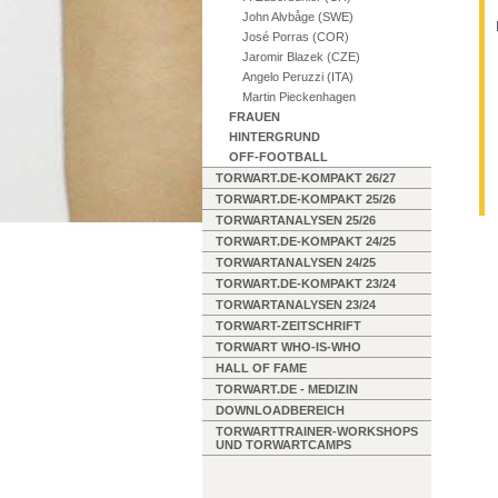
John Alvbåge (SWE)
José Porras (COR)
Jaromir Blazek (CZE)
Angelo Peruzzi (ITA)
Martin Pieckenhagen
FRAUEN
HINTERGRUND
OFF-FOOTBALL
TORWART.DE-KOMPAKT 26/27
TORWART.DE-KOMPAKT 25/26
TORWARTANALYSEN 25/26
TORWART.DE-KOMPAKT 24/25
TORWARTANALYSEN 24/25
TORWART.DE-KOMPAKT 23/24
TORWARTANALYSEN 23/24
TORWART-ZEITSCHRIFT
TORWART WHO-IS-WHO
HALL OF FAME
TORWART.DE - MEDIZIN
DOWNLOADBEREICH
TORWARTTRAINER-WORKSHOPS
UND TORWARTCAMPS