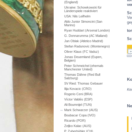
(England)
ve
Ukraine: Schowkowski für
Länderspiele reaktiviert
Sc
USA: Nils Leifhelm
Ve
Aldo Junior Simoncini (San
ge
Marino)
to
Ryan Huddart (Arsenal London)
G. Donnarumma (AC Mailand)
Sc
Jan Oblak (Atletico Madrid)
Stefan Radunovic (Montenegro)
Oliver Klaus (FC Vaduz)
Jonas Deuemland (Eupen,
Belgien)
Peter Schmeichel (ehemals
Manchester United)
Thomas Dähne (Red Bull
Salzburg)
Ko
SV Ried: Thomas Gebauer
Ilija Kovacic (CRO)
Ke
Rogerio Ceni (BRA)
Víctor Valdés (ESP)
Ali Boumnijel (TUN)
Ne
Mark Schwarzer (AUS)
Boubacar Copa (IVO)
Ricardo (POR)
Zeljko Kalac (AUS)
P. Zuberbühler (CH)