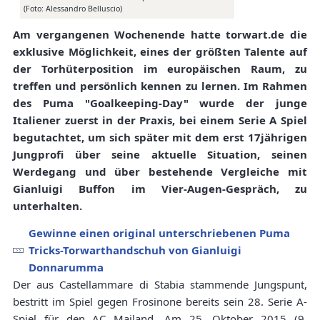
(Foto: Alessandro Belluscio)
Am vergangenen Wochenende hatte torwart.de die
exklusive Möglichkeit, eines der größten Talente auf
der Torhüterposition im europäischen Raum, zu
treffen und persönlich kennen zu lernen. Im Rahmen
des Puma "Goalkeeping-Day" wurde der junge
Italiener zuerst in der Praxis, bei einem Serie A Spiel
begutachtet, um sich später mit dem erst 17jährigen
Jungprofi über seine aktuelle Situation, seinen
Werdegang und über bestehende Vergleiche mit
Gianluigi Buffon im Vier-Augen-Gespräch, zu
unterhalten.
Gewinne einen original unterschriebenen Puma
Tricks-Torwarthandschuh von Gianluigi
Donnarumma
Der aus Castellammare di Stabia stammende Jungspunt,
bestritt im Spiel gegen Frosinone bereits sein 28. Serie A-
Spiel für den AC Mailand. Am 25. Oktober 2015 (9.