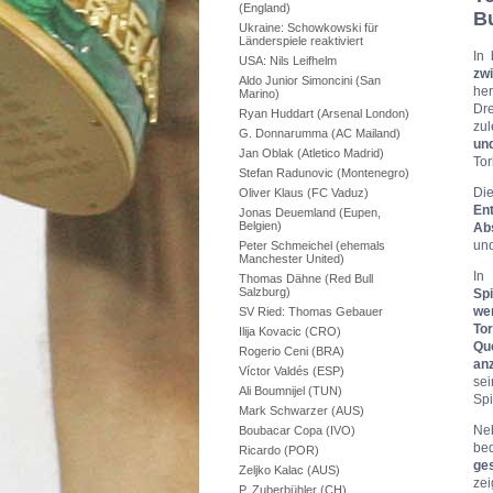
(England)
Bu
Ukraine: Schowkowski für
Länderspiele reaktiviert
In 
USA: Nils Leifhelm
zwi
Aldo Junior Simoncini (San
her
Marino)
Dre
Ryan Huddart (Arsenal London)
zul
G. Donnarumma (AC Mailand)
un
Jan Oblak (Atletico Madrid)
Tor
Stefan Radunovic (Montenegro)
Die
Oliver Klaus (FC Vaduz)
En
Jonas Deuemland (Eupen,
Belgien)
Ab
un
Peter Schmeichel (ehemals
Manchester United)
In
Thomas Dähne (Red Bull
Salzburg)
Spi
wen
SV Ried: Thomas Gebauer
To
Ilija Kovacic (CRO)
Qu
Rogerio Ceni (BRA)
anz
Víctor Valdés (ESP)
se
Ali Boumnijel (TUN)
Spi
Mark Schwarzer (AUS)
Ne
Boubacar Copa (IVO)
be
Ricardo (POR)
ge
Zeljko Kalac (AUS)
zei
P. Zuberbühler (CH)