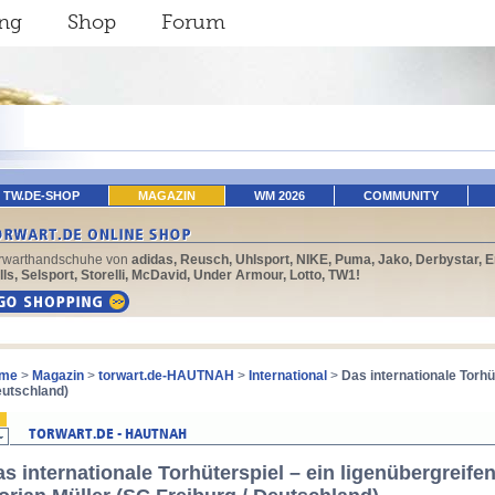
ing
Shop
Forum
TW.DE-SHOP
MAGAZIN
WM 2026
COMMUNITY
rwarthandschuhe von
adidas, Reusch, Uhlsport, NIKE, Puma, Jako, Derbystar, E
lls, Selsport, Storelli, McDavid, Under Armour, Lotto, TW1!
me
>
Magazin
>
torwart.de-HAUTNAH
>
International
>
Das internationale Torhüte
utschland)
s internationale Torhüterspiel – ein ligenübergreifend