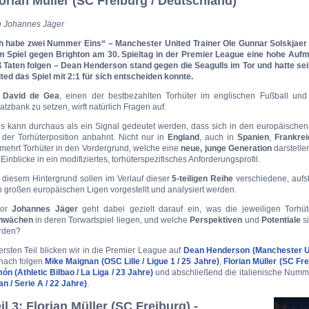
orian Müller (SC Freiburg / Deutschland)
 Johannes Jäger
h habe zwei Nummer Eins“ – Manchester United Trainer Ole Gunnar Solskjaer 
 Spiel gegen Brighton am 30. Spieltag in der Premier League eine hohe Aufm
ß Taten folgen – Dean Henderson stand gegen die Seagulls im Tor und hatte se
ted das Spiel mit 2:1 für sich entscheiden konnte.
t
David de Gea
, einen der bestbezahlten Torhüter im englischen Fußball und 
atzbank zu setzen, wirft natürlich Fragen auf.
s kann durchaus als ein Signal gedeutet werden, dass sich in den europäischen
 der Torhüterposition anbahnt. Nicht nur in
England
, auch in
Spanien
,
Frankrei
mehrt Torhüter in den Vordergrund, welche eine
neue, junge Generation
darstelle
 Einblicke in ein modifiziertes, torhüterspezifisches Anforderungsprofil.
 diesem Hintergrund sollen im Verlauf dieser
5-teiligen Reihe
verschiedene, aufs
 großen europäischen Ligen vorgestellt und analysiert werden.
tor
Johannes Jäger
geht dabei gezielt darauf ein, was die jeweiligen Torh
hwächen
in deren Torwartspiel liegen, und welche
Perspektiven
und
Potentiale
si
rden?
ersten Teil blicken wir in die Premier League auf
Dean Henderson (Manchester Un
nach folgen
Mike Maignan (OSC Lille / Ligue 1 / 25 Jahre)
,
Florian Müller (SC Fre
ón (Athletic Bilbao / La Liga / 23 Jahre)
und abschließend die italienische Numm
an / Serie A / 22 Jahre)
.
il 3: Florian Müller (SC Freiburg) -