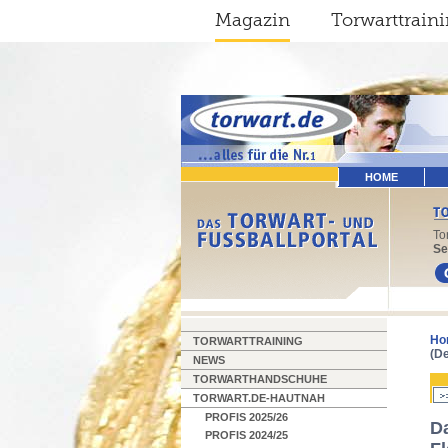
Magazin
Torwarttrain
HOME
To
Se
Ho
TORWARTTRAINING
(De
NEWS
TORWARTHANDSCHUHE
TORWART.DE-HAUTNAH
PROFIS 2025/26
Da
PROFIS 2024/25