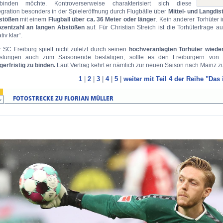
nbinden möchte. Kontroverserweise charakterisiert sich diese
egration besonders in der Spieleröffnung durch Flugbälle über
Mittel- und Langdis
stößen
mit einem
Flugball über ca. 36 Meter oder länger
. Kein anderer Torhüter 
ozentzahl an langen Abstößen
auf. Für Christian Streich ist die Torhüterfrage a
tiv klar“.
 SC Freiburg spielt nicht zuletzt durch seinen
hochveranlagten Torhüter wieder
istungen auch zum Saisonende bestätigen, sollte es den Freiburgern von er
gerfristig zu binden.
Laut Vertrag kehrt er nämlich zur neuen Saison nach Mainz z
1
|
2
|
3
|
4
|
5
|
weiter mit Teil 4 der Reihe "Das 