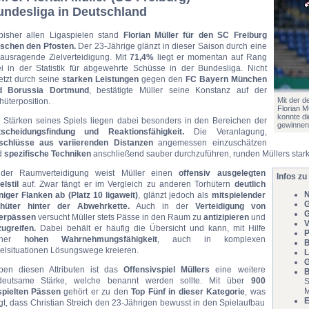
ndesliga in Deutschland
bisher allen Ligaspielen stand
Florian Müller für den SC Freiburg
schen den Pfosten.
Der 23-Jährige glänzt in dieser Saison durch eine
ausragende Zielverteidigung. Mit
71,4%
liegt er momentan auf Rang
i in der Statistik für abgewehrte Schüsse in der Bundesliga. Nicht
etzt durch seine
starken Leistungen
gegen den
FC Bayern München
d Borussia Dortmund
, bestätigte Müller seine Konstanz auf der
Mit der 
hüterposition.
Florian M
konnte d
 Stärken seines Spiels liegen dabei besonders in den Bereichen der
gewinnen (
tscheidungsfindung und Reaktionsfähigkeit.
Die Veranlagung,
schlüsse aus variierenden Distanzen
angemessen einzuschätzen
d
spezifische Techniken
anschließend sauber durchzuführen, runden Müllers stark
 der Raumverteidigung weist Müller einen
offensiv ausgelegten
Infos zu
elstil
auf. Zwar fängt er im Vergleich zu anderen Torhütern
deutlich
N
iger Flanken ab (Platz 10 ligaweit)
, glänzt jedoch als
mitspielender
G
rhüter hinter der Abwehrkette.
Auch in der
Verteidigung von
G
erpässen
versucht Müller stets Pässe in den Raum zu
antizipieren
und
V
ugreifen.
Dabei behält er häufig die Übersicht und kann, mit Hilfe
P
iner
hohen Wahrnehmungsfähigkeit
, auch in komplexen
B
elsituationen Lösungswege kreieren.
L
G
ben diesen Attributen ist das
Offensivspiel Müllers
eine weitere
B
deutsame Stärke, welche benannt werden sollte. Mit über
900
S
M
spielten Pässen
gehört er zu den
Top Fünf in dieser Kategorie
, was
E
gt, dass Christian Streich den 23-Jährigen bewusst in den Spielaufbau