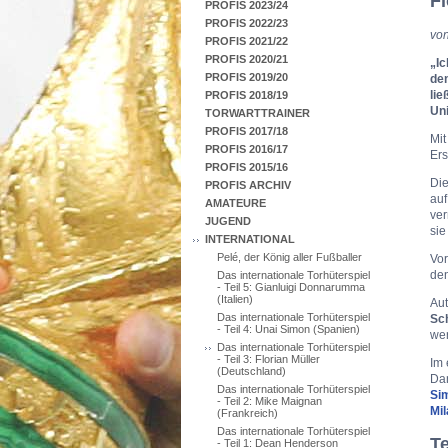
Fl
PROFIS 2023/24
PROFIS 2022/23
von
PROFIS 2021/22
PROFIS 2020/21
„Ic
PROFIS 2019/20
dem
lie
PROFIS 2018/19
Uni
TORWARTTRAINER
PROFIS 2017/18
Mi
PROFIS 2016/17
Ers
PROFIS 2015/16
Die
PROFIS ARCHIV
auf
AMATEURE
ver
JUGEND
sie
INTERNATIONAL
Pelé, der König aller Fußballer
Vor
den
Das internationale Torhüterspiel
- Teil 5: Gianluigi Donnarumma
(Italien)
Au
Das internationale Torhüterspiel
Sc
- Teil 4: Unai Simon (Spanien)
we
Das internationale Torhüterspiel
- Teil 3: Florian Müller
Im 
(Deutschland)
Da
Das internationale Torhüterspiel
Sim
- Teil 2: Mike Maignan
Mil
(Frankreich)
Das internationale Torhüterspiel
Te
- Teil 1: Dean Henderson