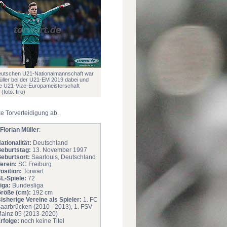
deutschen U21-Nationalmannschaft war
üller bei der U21-EM 2019 dabei und
ie U21-Vize-Europameisterschaft
foto: firo)
e Torverteidigung ab.
 Florian Müller
:
ationalität:
Deutschland
eburtstag:
13. November 1997
eburtsort:
Saarlouis, Deutschland
erein:
SC Freiburg
osition:
Torwart
L-Spiele:
72
iga:
Bundesliga
röße (cm):
192 cm
isherige Vereine als Spieler:
1. FC
aarbrücken (2010 - 2013), 1. FSV
ainz 05 (2013-2020)
rfolge:
noch keine Titel