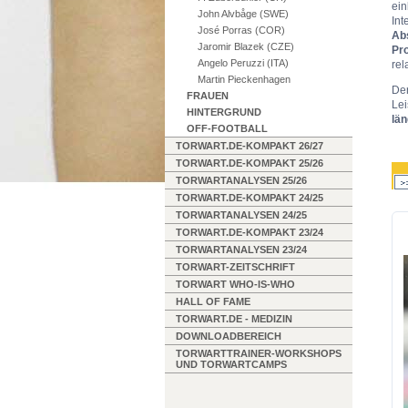
ei
John Alvbåge (SWE)
Int
José Porras (COR)
Ab
Jaromir Blazek (CZE)
Pr
Angelo Peruzzi (ITA)
rela
Martin Pieckenhagen
Der
FRAUEN
Le
HINTERGRUND
län
OFF-FOOTBALL
TORWART.DE-KOMPAKT 26/27
TORWART.DE-KOMPAKT 25/26
TORWARTANALYSEN 25/26
TORWART.DE-KOMPAKT 24/25
TORWARTANALYSEN 24/25
TORWART.DE-KOMPAKT 23/24
TORWARTANALYSEN 23/24
TORWART-ZEITSCHRIFT
TORWART WHO-IS-WHO
HALL OF FAME
TORWART.DE - MEDIZIN
DOWNLOADBEREICH
TORWARTTRAINER-WORKSHOPS
UND TORWARTCAMPS