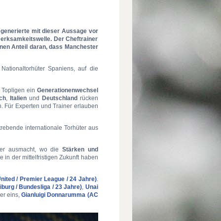
generierte mit dieser Aussage vor
erksamkeitswelle. Der Cheftrainer
inen Anteil daran, dass Manchester
Nationaltorhüter Spaniens, auf die
 Topligen ein
Generationenwechsel
ch
,
Italien
und
Deutschland
rücken
n. Für Experten und Trainer erlauben
trebende internationale Torhüter aus
üter ausmacht, wo die
Stärken und
e in der mittelfristigen Zukunft haben
ited / Premier League / 24 Jahre)
.
iburg / Bundesliga / 23 Jahre)
,
Unai
er eins,
Gianluigi Donnarumma (AC