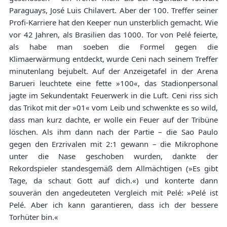
Paraguays, José Luis Chilavert. Aber der 100. Treffer seiner
Profi-Karriere hat den Keeper nun unsterblich gemacht. Wie
vor 42 Jahren, als Brasilien das 1000. Tor von Pelé feierte,
als habe man soeben die Formel gegen die
Klimaerwärmung entdeckt, wurde Ceni nach seinem Treffer
minutenlang bejubelt. Auf der Anzeigetafel in der Arena
Barueri leuchtete eine fette »100«, das Stadionpersonal
jagte im Sekundentakt Feuerwerk in die Luft. Ceni riss sich
das Trikot mit der »01« vom Leib und schwenkte es so wild,
dass man kurz dachte, er wolle ein Feuer auf der Tribüne
löschen. Als ihm dann nach der Partie – die Sao Paulo
gegen den Erzrivalen mit 2:1 gewann – die Mikrophone
unter die Nase geschoben wurden, dankte der
Rekordspieler standesgemäß dem Allmächtigen (»Es gibt
Tage, da schaut Gott auf dich.«) und konterte dann
souverän den angedeuteten Vergleich mit Pelé: »Pelé ist
Pelé. Aber ich kann garantieren, dass ich der bessere
Torhüter bin.«