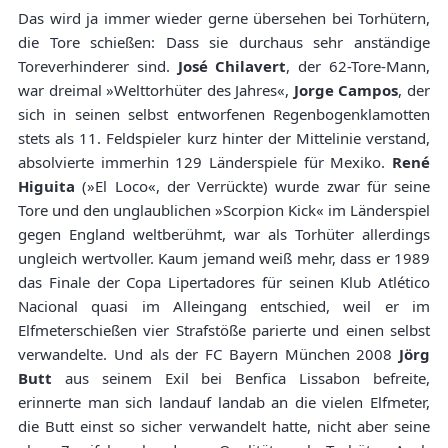
Das wird ja immer wieder gerne übersehen bei Torhütern,
die Tore schießen: Dass sie durchaus sehr anständige
Toreverhinderer sind.
José Chilavert
, der 62-Tore-Mann,
war dreimal »Welttorhüter des Jahres«,
Jorge Campos
, der
sich in seinen selbst entworfenen Regenbogenklamotten
stets als 11. Feldspieler kurz hinter der Mittelinie verstand,
absolvierte immerhin 129 Länderspiele für Mexiko.
René
Higuita
(»El Loco«, der Verrückte) wurde zwar für seine
Tore und den unglaublichen »Scorpion Kick« im Länderspiel
gegen England weltberühmt, war als Torhüter allerdings
ungleich wertvoller. Kaum jemand weiß mehr, dass er 1989
das Finale der Copa Lipertadores für seinen Klub Atlético
Nacional quasi im Alleingang entschied, weil er im
Elfmeterschießen vier Strafstöße parierte und einen selbst
verwandelte. Und als der FC Bayern München 2008
Jörg
Butt
aus seinem Exil bei Benfica Lissabon befreite,
erinnerte man sich landauf landab an die vielen Elfmeter,
die Butt einst so sicher verwandelt hatte, nicht aber seine