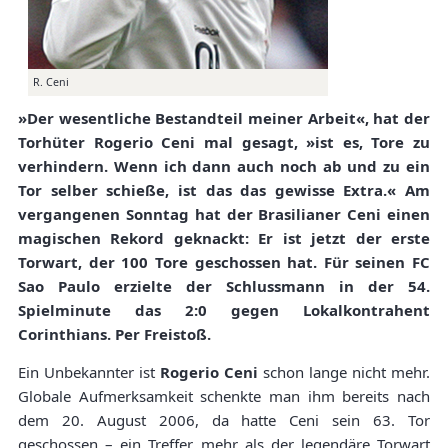
R. Ceni
»Der wesentliche Bestandteil meiner Arbeit«, hat der
Torhüter Rogerio Ceni mal gesagt, »ist es, Tore zu
verhindern. Wenn ich dann auch noch ab und zu ein
Tor selber schieße, ist das das gewisse Extra.« Am
vergangenen Sonntag hat der Brasilianer Ceni einen
magischen Rekord geknackt: Er ist jetzt der erste
Torwart, der 100 Tore geschossen hat. Für seinen FC
Sao Paulo erzielte der Schlussmann in der 54.
Spielminute das 2:0 gegen Lokalkontrahent
Corinthians. Per Freistoß.
Ein Unbekannter ist
Rogerio Ceni
schon lange nicht mehr.
Globale Aufmerksamkeit schenkte man ihm bereits nach
dem 20. August 2006, da hatte Ceni sein 63. Tor
geschossen – ein Treffer mehr als der legendäre Torwart