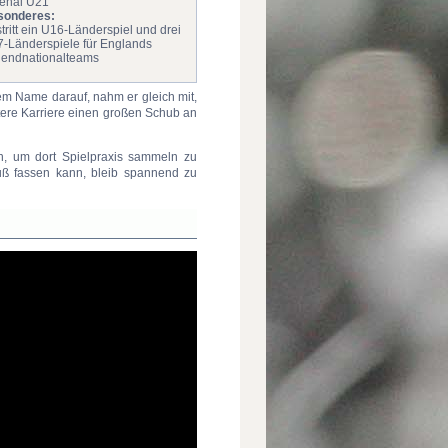
enal U21
sonderes:
tritt ein U16-Länderspiel und drei
-Länderspiele für Englands
endnationalteams
em Name darauf, nahm er gleich mit,
tere Karriere einen großen Schub an
en, um dort Spielpraxis sammeln zu
uß fassen kann, bleib spannend zu