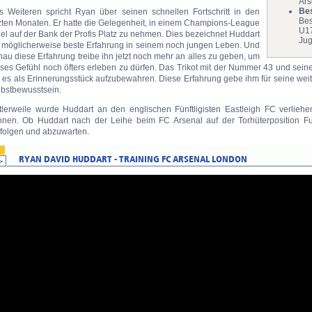
Ars
Be
s Weiteren spricht Ryan über seinen schnellen Fortschritt in den
Bes
tzten Monaten. Er hatte die Gelegenheit, in einem Champions-League
U17
el auf der Bank der Profis Platz zu nehmen. Dies bezeichnet Huddart
Jug
s möglicherweise beste Erfahrung in seinem noch jungen Leben. Und
au diese Erfahrung treibe ihn jetzt noch mehr an alles zu geben, um
ses Gefühl noch öfters erleben zu dürfen. Das Trikot mit der Nummer 43 und sein
 es als Erinnerungsstück aufzubewahren. Diese Erfahrung gebe ihm für seine wei
lbstbewusstsein.
ttlerweile wurde Huddart an den englischen Fünftligisten Eastleigh FC verlieh
nnen. Ob Huddart nach der Leihe beim FC Arsenal auf der Torhüterposition F
rfolgen und abzuwarten.