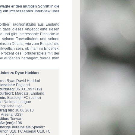
wagte er den mutigen Schritt in die
 ein interessantes Interview über
ßten Traditionsklubs aus England
r, dass dieses Angebot eine riesen
nd und gibt interessante Einblicke in
it seinem Torwarttrainer und seinen
einsten Details, wie zum Beispiel die
wortlich sein, ob man im Endeffekt
 Prozent des Torhüterspiels mit der
ine Aufgaben herangeht, werde man
-Infos zu Ryan Huddart
:
me:
Ryan David Huddart
ionalität:
England
burtstag:
06.03.1997 (19)
urtsort:
Margate, England
ein:
Eastleigh FC (Leihe)
a:
National League -
Englische Liga
trag bis:
30.06.2018
 Arsenal U23)
ition:
Torwart
öße (cm):
196
herige Vereine als Spieler:
rlton U18, FC Arsenal U18, FC