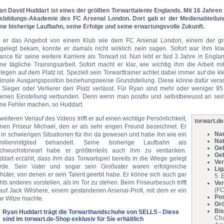
an David Huddart ist eines der größten Torwarttalente Englands. Mit 16 Jahren 
sbildungs-Akademie des FC Arsenal London. Dort gab er der Medienabteilung
ine bisherige Laufbahn, seine Erfolge und seine erwartungsvolle Zukunft.
s er das Angebot von einem Klub wie dem FC Arsenal London, einem der grö
rgelegt bekam, konnte er damals nicht wirklich nein sagen. Sofort war ihm kla
nce für seine weitere Karriere als Torwart ist. Nun lebt er fast 3 Jahre in Engla
ne tägliche Trainingsarbeit. Sofort macht er klar, wie wichtig ihm die Arbeit m
legen auf dem Platz ist. Speziell sein Torwarttrainer achtet dabei immer auf die kl
timale Ausgangspositon beziehungsweise Grundstellung. Diese könne dafür verant
s Sieger oder Verlierer den Platz verlässt. Für Ryan sind mehr oder weniger 95
genen Einstellung verbunden. Denn wenn man positiv und selbstbewusst an se
ine Fehler machen, so Huddart.
weiteren Verlauf des Videos trifft er auf einen wichtige Persönlichkeit,
torwart.de
inen Friseur Michael, den er als sehr engen Freund bezeichnet. Er
Na
 in schwierigen Situationen für ihn da gewesen und habe ihn wie ein
Nat
milienmitglied behandelt. Seine bisherige Laufbahn als
Ge
chwuchstorwart habe er größtenteils auch ihm zu verdanken.
Geb
dart erzählt, dass ihm das Torwartspiel bereits in die Wiege gelegt
Ver
rde. Sein Vater und sogar sein Großvater waren erfolgreiche
Lig
hüter, von denen er sein Talent geerbt habe. Er könne sich auch gar
5. 
hts anderes vorstellen, als im Tor zu stehen. Beim Friseurbesuch trifft
Ver
(FC
auf Jack Wilshere, einem gestandenen Arsenal-Profi, mit dem er ein
Pos
ar Witze machte.
Gr
Bis
Ryan Huddart trägt die Torwarthandschuhe von SELLS - Diese
Cha
sind im torwart.de-Shop exklusiv für Sie erhältlich