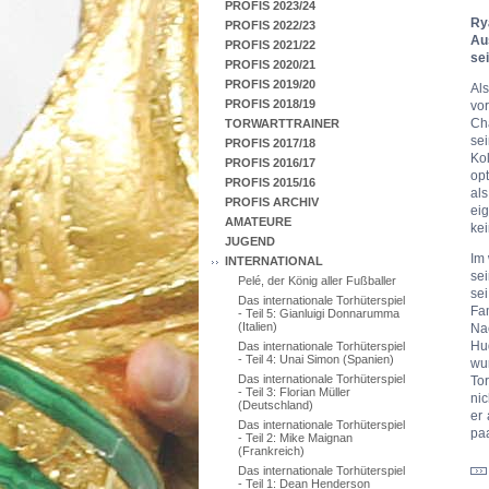
PROFIS 2023/24
Ry
PROFIS 2022/23
Au
PROFIS 2021/22
se
PROFIS 2020/21
PROFIS 2019/20
Al
PROFIS 2018/19
vo
Cha
TORWARTTRAINER
sei
PROFIS 2017/18
Kol
PROFIS 2016/17
op
PROFIS 2015/16
al
PROFIS ARCHIV
ei
AMATEURE
ke
JUGEND
Im 
INTERNATIONAL
se
Pelé, der König aller Fußballer
sei
Das internationale Torhüterspiel
Fa
- Teil 5: Gianluigi Donnarumma
(Italien)
Na
Hud
Das internationale Torhüterspiel
- Teil 4: Unai Simon (Spanien)
wu
Das internationale Torhüterspiel
Tor
- Teil 3: Florian Müller
nic
(Deutschland)
er 
Das internationale Torhüterspiel
pa
- Teil 2: Mike Maignan
(Frankreich)
Das internationale Torhüterspiel
- Teil 1: Dean Henderson