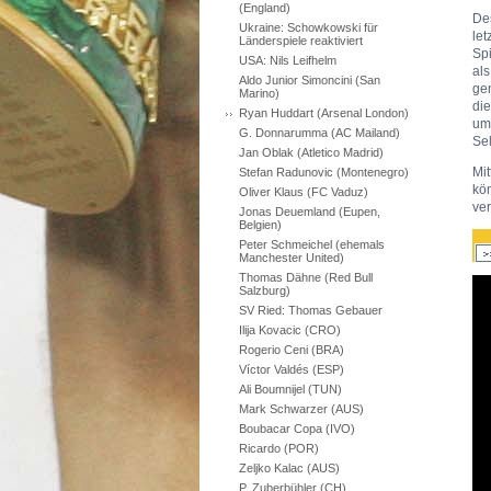
(England)
De
Ukraine: Schowkowski für
le
Länderspiele reaktiviert
Spi
USA: Nils Leifhelm
al
Aldo Junior Simoncini (San
gen
Marino)
die
Ryan Huddart (Arsenal London)
um
G. Donnarumma (AC Mailand)
Se
Jan Oblak (Atletico Madrid)
Mi
Stefan Radunovic (Montenegro)
kö
Oliver Klaus (FC Vaduz)
ve
Jonas Deuemland (Eupen,
Belgien)
Peter Schmeichel (ehemals
Manchester United)
Thomas Dähne (Red Bull
Salzburg)
SV Ried: Thomas Gebauer
Ilija Kovacic (CRO)
Rogerio Ceni (BRA)
Víctor Valdés (ESP)
Ali Boumnijel (TUN)
Mark Schwarzer (AUS)
Boubacar Copa (IVO)
Ricardo (POR)
Zeljko Kalac (AUS)
P. Zuberbühler (CH)