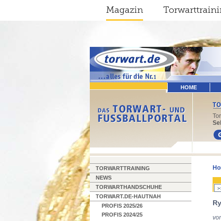
Magazin
Torwarttrain
HOME
To
Sel
Ho
TORWARTTRAINING
NEWS
TORWARTHANDSCHUHE
TORWART.DE-HAUTNAH
Ry
PROFIS 2025/26
PROFIS 2024/25
vo