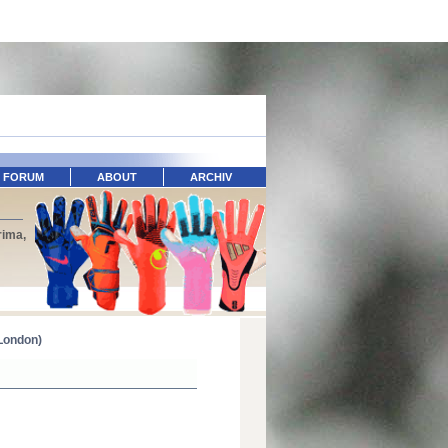
FORUM
ABOUT
ARCHIV
rima,
London)