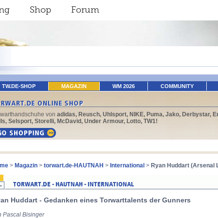
ing
Shop
Forum
TW.DE-SHOP
MAGAZIN
WM 2026
COMMUNITY
rwarthandschuhe von
adidas, Reusch, Uhlsport, NIKE, Puma, Jako, Derbystar, E
ls, Selsport, Storelli, McDavid, Under Armour, Lotto, TW1!
me
>
Magazin
>
torwart.de-HAUTNAH
>
International
>
Ryan Huddart (Arsenal 
an Huddart - Gedanken eines Torwarttalents der Gunners
n Pascal Bisinger