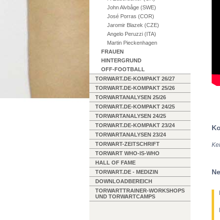
John Alvbåge (SWE)
José Porras (COR)
Jaromir Blazek (CZE)
Angelo Peruzzi (ITA)
Martin Pieckenhagen
FRAUEN
HINTERGRUND
OFF-FOOTBALL
TORWART.DE-KOMPAKT 26/27
TORWART.DE-KOMPAKT 25/26
TORWARTANALYSEN 25/26
TORWART.DE-KOMPAKT 24/25
TORWARTANALYSEN 24/25
TORWART.DE-KOMPAKT 23/24
Ko
TORWARTANALYSEN 23/24
TORWART-ZEITSCHRIFT
Ke
TORWART WHO-IS-WHO
HALL OF FAME
Ne
TORWART.DE - MEDIZIN
DOWNLOADBEREICH
TORWARTTRAINER-WORKSHOPS
UND TORWARTCAMPS