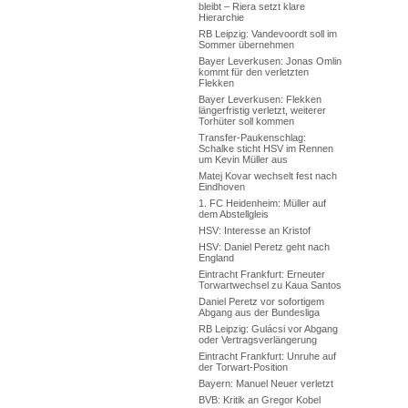
bleibt – Riera setzt klare
Hierarchie
RB Leipzig: Vandevoordt soll im
Sommer übernehmen
Bayer Leverkusen: Jonas Omlin
kommt für den verletzten
Flekken
Bayer Leverkusen: Flekken
längerfristig verletzt, weiterer
Torhüter soll kommen
Transfer-Paukenschlag:
Schalke sticht HSV im Rennen
um Kevin Müller aus
Matej Kovar wechselt fest nach
Eindhoven
1. FC Heidenheim: Müller auf
dem Abstellgleis
HSV: Interesse an Kristof
HSV: Daniel Peretz geht nach
England
Eintracht Frankfurt: Erneuter
Torwartwechsel zu Kaua Santos
Daniel Peretz vor sofortigem
Abgang aus der Bundesliga
RB Leipzig: Gulácsi vor Abgang
oder Vertragsverlängerung
Eintracht Frankfurt: Unruhe auf
der Torwart-Position
Bayern: Manuel Neuer verletzt
BVB: Kritik an Gregor Kobel