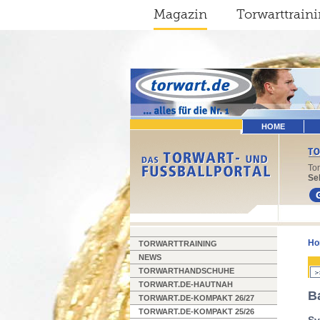
Magazin
Torwarttrain
HOME
To
Sel
Ho
TORWARTTRAINING
NEWS
TORWARTHANDSCHUHE
TORWART.DE-HAUTNAH
B
TORWART.DE-KOMPAKT 26/27
TORWART.DE-KOMPAKT 25/26
Sv