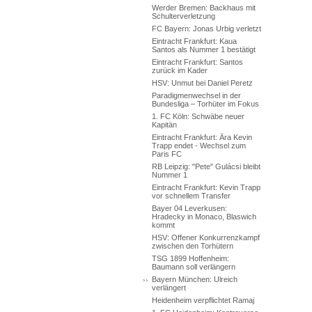
Werder Bremen: Backhaus mit
Schulterverletzung
FC Bayern: Jonas Urbig verletzt
Eintracht Frankfurt: Kaua
Santos als Nummer 1 bestätigt
Eintracht Frankfurt: Santos
zurück im Kader
HSV: Unmut bei Daniel Peretz
Paradigmenwechsel in der
Bundesliga – Torhüter im Fokus
1. FC Köln: Schwäbe neuer
Kapitän
Eintracht Frankfurt: Ära Kevin
Trapp endet - Wechsel zum
Paris FC
RB Leipzig: "Pete" Gulácsi bleibt
Nummer 1
Eintracht Frankfurt: Kevin Trapp
vor schnellem Transfer
Bayer 04 Leverkusen:
Hradecky in Monaco, Blaswich
kommt
HSV: Offener Konkurrenzkampf
zwischen den Torhütern
TSG 1899 Hoffenheim:
Baumann soll verlängern
Bayern München: Ulreich
verlängert
Heidenheim verpflichtet Ramaj