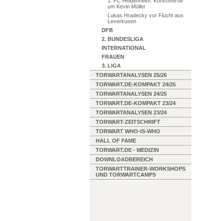
1. FC Heidenheim: Kontroverse
um Kevin Müller
Lukas Hradecky vor Flucht aus
Leverkusen
DFB
2. BUNDESLIGA
INTERNATIONAL
FRAUEN
3. LIGA
TORWARTANALYSEN 25/26
TORWART.DE-KOMPAKT 24/25
TORWARTANALYSEN 24/25
TORWART.DE-KOMPAKT 23/24
TORWARTANALYSEN 23/24
TORWART-ZEITSCHRIFT
TORWART WHO-IS-WHO
HALL OF FAME
TORWART.DE - MEDIZIN
DOWNLOADBEREICH
TORWARTTRAINER-WORKSHOPS
UND TORWARTCAMPS