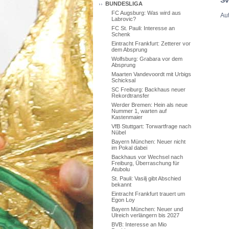
BUNDESLIGA
FC Augsburg: Was wird aus
Aut
Labrovic?
FC St. Pauli: Interesse an
Schenk
Eintracht Frankfurt: Zetterer vor
dem Absprung
Wolfsburg: Grabara vor dem
Absprung
Maarten Vandevoordt mit Urbigs
Schicksal
SC Freiburg: Backhaus neuer
Rekordtransfer
Werder Bremen: Hein als neue
Nummer 1, warten auf
Kastenmaier
VfB Stuttgart: Torwartfrage nach
Nübel
Bayern München: Neuer nicht
im Pokal dabei
Backhaus vor Wechsel nach
Freiburg, Überraschung für
Atubolu
St. Pauli: Vasilj gibt Abschied
bekannt
Eintracht Frankfurt trauert um
Egon Loy
Bayern München: Neuer und
Ulreich verlängern bis 2027
BVB: Interesse an Mio