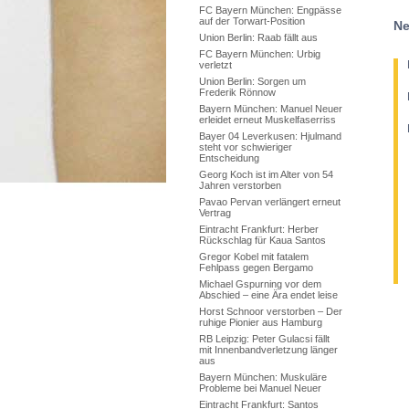
FC Bayern München: Engpässe
auf der Torwart-Position
Ne
Union Berlin: Raab fällt aus
FC Bayern München: Urbig
verletzt
Union Berlin: Sorgen um
Frederik Rönnow
Bayern München: Manuel Neuer
erleidet erneut Muskelfaserriss
Bayer 04 Leverkusen: Hjulmand
steht vor schwieriger
Entscheidung
Georg Koch ist im Alter von 54
Jahren verstorben
Pavao Pervan verlängert erneut
Vertrag
Eintracht Frankfurt: Herber
Rückschlag für Kaua Santos
Gregor Kobel mit fatalem
Fehlpass gegen Bergamo
Michael Gspurning vor dem
Abschied – eine Ära endet leise
Horst Schnoor verstorben – Der
ruhige Pionier aus Hamburg
RB Leipzig: Peter Gulacsi fällt
mit Innenbandverletzung länger
aus
Bayern München: Muskuläre
Probleme bei Manuel Neuer
Eintracht Frankfurt: Santos