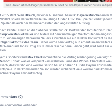
Sven Ulreich ist nach langer persönlicher Auszeit bei den Bayern wieder zurück im Spielbet
t 2015 steht
Sven Ulreich
, mit einer Ausnahme, beim
FC Bayern München
unter V
0/2021 spielte der mittlerweile 36-Jährige für den
HSV
. Die Spielzeit verlief jed
 Spieler als auch der Verein verpassten den angestrebten Aufstieg.
ach kehrte Ulreich an die Säbener Straße zurück. Dort war der Torhüter bis zur le
ckup von Manuel Neuer
und bildete mit dem fünfmaligen Welttorhüter ein eingesp
h zu einem engen Vertrauten Neuers. Obwohl er nie ein direkter Konkurrent für die
chtiger Faktor für das Team
. Daher wurde sein Vertrag nun erneut um ein weiteres
ter Neuer und Jonas Urbig als Nummer 3 in die neue Saison geht, wird somit ein 
elen.
yerns Sportvorstand
Max Eberl
kommentierte die Vertragsverlängerung wie folgt: "S
 Person
: Er hält, was er verspricht – im wahrsten Sinne des Wortes. Charaktere wie
cklich, dass wir ihn eine weitere Saison bei uns haben." Für die Bayern absolvier
ichtspiele. In der kommenden Saison werden wohl nicht viele weitere hinzukommen,
nchner Bayern eminent wichtig.
mmentare (0)
ine Kommentare vorhanden!