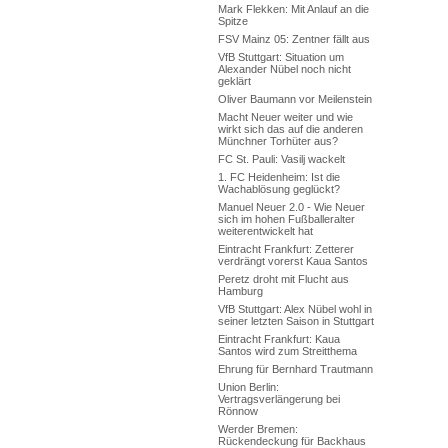
Mark Flekken: Mit Anlauf an die
Spitze
FSV Mainz 05: Zentner fällt aus
VfB Stuttgart: Situation um
Alexander Nübel noch nicht
geklärt
Oliver Baumann vor Meilenstein
Macht Neuer weiter und wie
wirkt sich das auf die anderen
Münchner Torhüter aus?
FC St. Pauli: Vasilj wackelt
1. FC Heidenheim: Ist die
Wachablösung geglückt?
Manuel Neuer 2.0 - Wie Neuer
sich im hohen Fußballeralter
weiterentwickelt hat
Eintracht Frankfurt: Zetterer
verdrängt vorerst Kaua Santos
Peretz droht mit Flucht aus
Hamburg
VfB Stuttgart: Alex Nübel wohl in
seiner letzten Saison in Stuttgart
Eintracht Frankfurt: Kaua
Santos wird zum Streitthema
Ehrung für Bernhard Trautmann
Union Berlin:
Vertragsverlängerung bei
Rönnow
Werder Bremen:
Rückendeckung für Backhaus