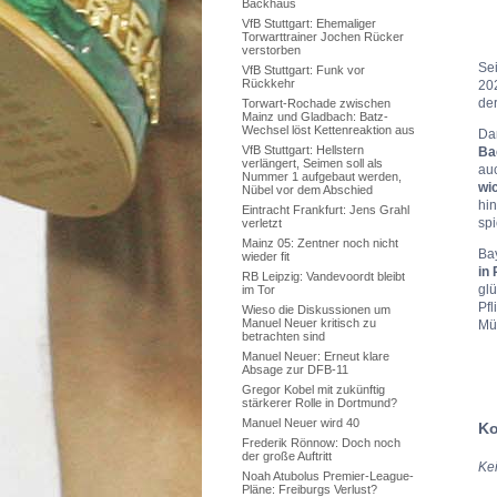
Backhaus
VfB Stuttgart: Ehemaliger
Torwarttrainer Jochen Rücker
verstorben
Sei
VfB Stuttgart: Funk vor
Rückkehr
202
der
Torwart-Rochade zwischen
Mainz und Gladbach: Batz-
Wechsel löst Kettenreaktion aus
Dan
VfB Stuttgart: Hellstern
Ba
verlängert, Seimen soll als
auc
Nummer 1 aufgebaut werden,
wi
Nübel vor dem Abschied
hin
Eintracht Frankfurt: Jens Grahl
spi
verletzt
Mainz 05: Zentner noch nicht
Ba
wieder fit
in
RB Leipzig: Vandevoordt bleibt
glü
im Tor
Pfl
Wieso die Diskussionen um
Manuel Neuer kritisch zu
Mü
betrachten sind
Manuel Neuer: Erneut klare
Absage zur DFB-11
Gregor Kobel mit zukünftig
stärkerer Rolle in Dortmund?
Manuel Neuer wird 40
Ko
Frederik Rönnow: Doch noch
der große Auftritt
Ke
Noah Atubolus Premier-League-
Pläne: Freiburgs Verlust?