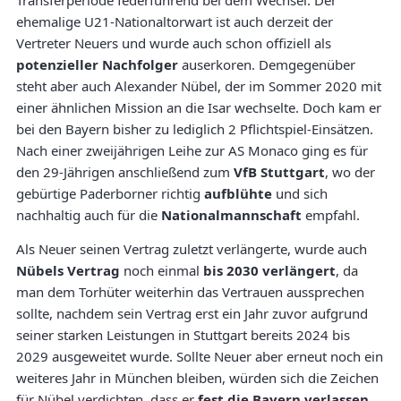
Transferperiode federführend bei dem Wechsel. Der
ehemalige U21-Nationaltorwart ist auch derzeit der
Vertreter Neuers und wurde auch schon offiziell als
potenzieller Nachfolger
auserkoren. Demgegenüber
steht aber auch Alexander Nübel, der im Sommer 2020 mit
einer ähnlichen Mission an die Isar wechselte. Doch kam er
bei den Bayern bisher zu lediglich 2 Pflichtspiel-Einsätzen.
Nach einer zweijährigen Leihe zur AS Monaco ging es für
den 29-Jährigen anschließend zum
VfB Stuttgart
, wo der
gebürtige Paderborner richtig
aufblühte
und sich
nachhaltig auch für die
Nationalmannschaft
empfahl.
Als Neuer seinen Vertrag zuletzt verlängerte, wurde auch
Nübels Vertrag
noch einmal
bis 2030 verlängert
, da
man dem Torhüter weiterhin das Vertrauen aussprechen
sollte, nachdem sein Vertrag erst ein Jahr zuvor aufgrund
seiner starken Leistungen in Stuttgart bereits 2024 bis
2029 ausgeweitet wurde. Sollte Neuer aber erneut noch ein
weiteres Jahr in München bleiben, würden sich die Zeichen
für Nübel verdichten, dass er
fest die Bayern verlassen