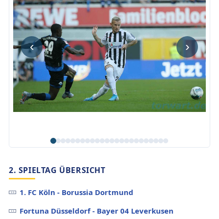
‹
›
2. SPIELTAG ÜBERSICHT
1. FC Köln - Borussia Dortmund
Fortuna Düsseldorf - Bayer 04 Leverkusen