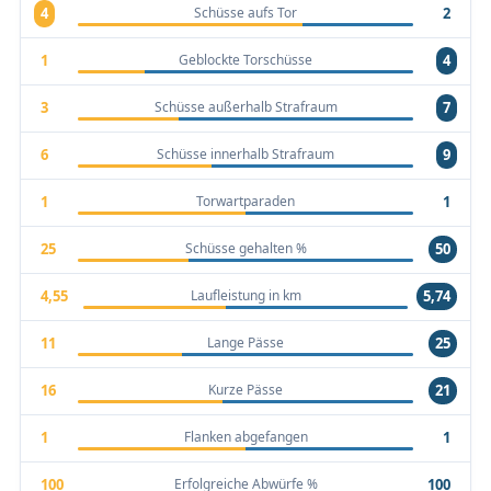
Schüsse aufs Tor
4
2
Geblockte Torschüsse
1
4
Schüsse außerhalb Strafraum
3
7
Schüsse innerhalb Strafraum
6
9
Torwartparaden
1
1
Schüsse gehalten %
25
50
Laufleistung in km
4,55
5,74
Lange Pässe
11
25
Kurze Pässe
16
21
Flanken abgefangen
1
1
Erfolgreiche Abwürfe %
100
100