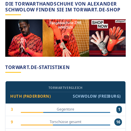
DIE TORWARTHANDSCHUHE VON ALEXANDER
SCHWOLOW FINDEN SIE IM TORWART.DE-SHOP
TORWART.DE-STATISTIKEN
TORWARTVERGLEICH
HUTH (PADERBORN)
SCHWOLOW (FREIBURG)
Gegentore
3
1
Torschüsse gesamt
9
16