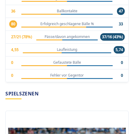
Ballkontakte
36
47
Erfolgreich geschlagene Bälle %
80
33
Pässe/davon angekommen
27/21 (78%)
37/16 (43%)
Laufleistung
4,55
5,74
Gefaustete Bälle
0
0
Fehler vor Gegentor
0
0
SPIELSZENEN