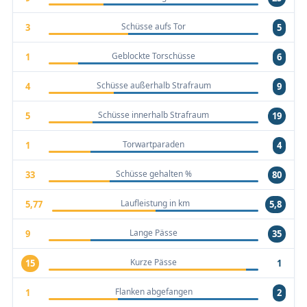
Schüsse aufs Tor
3
5
Geblockte Torschüsse
1
6
Schüsse außerhalb Strafraum
4
9
Schüsse innerhalb Strafraum
5
19
Torwartparaden
1
4
Schüsse gehalten %
33
80
Laufleistung in km
5,77
5,8
Lange Pässe
9
35
Kurze Pässe
15
1
Flanken abgefangen
1
2