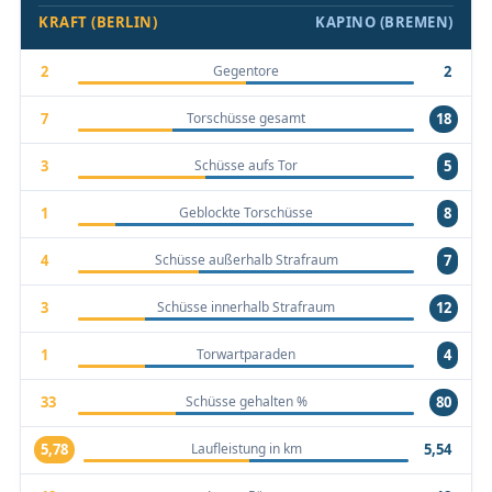
KRAFT (BERLIN)
KAPINO (BREMEN)
Gegentore
2
2
Torschüsse gesamt
7
18
Schüsse aufs Tor
3
5
Geblockte Torschüsse
1
8
Schüsse außerhalb Strafraum
4
7
Schüsse innerhalb Strafraum
3
12
Torwartparaden
1
4
Schüsse gehalten %
33
80
Laufleistung in km
5,78
5,54