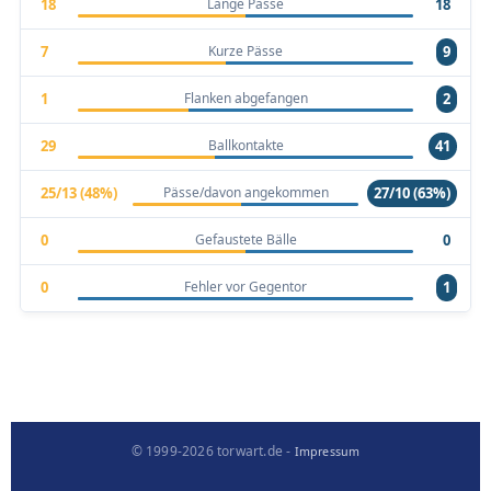
Lange Pässe
18
18
Kurze Pässe
7
9
Flanken abgefangen
1
2
Ballkontakte
29
41
Pässe/davon angekommen
25/13 (48%)
27/10 (63%)
Gefaustete Bälle
0
0
Fehler vor Gegentor
0
1
© 1999-2026 torwart.de -
Impressum