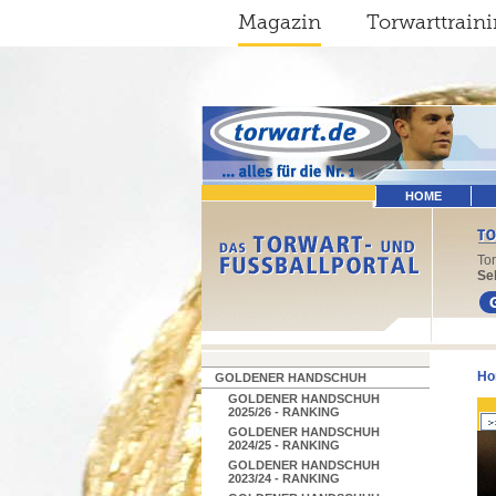
Magazin
Torwarttrain
HOME
To
Sel
Ho
GOLDENER HANDSCHUH
GOLDENER HANDSCHUH
2025/26 - RANKING
GOLDENER HANDSCHUH
2024/25 - RANKING
GOLDENER HANDSCHUH
2023/24 - RANKING