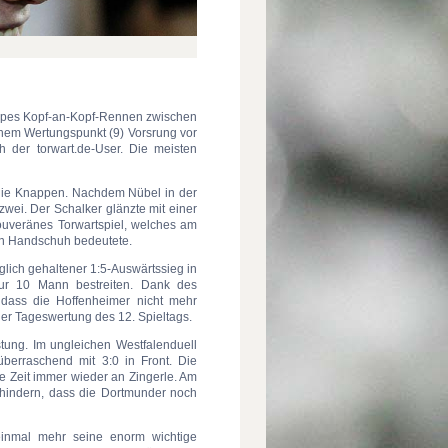
ppes Kopf-an-Kopf-Rennen zwischen
inem Wertungspunkt (9) Vorsrung vor
 der torwart.de-User. Die meisten
r die Knappen. Nachdem Nübel in der
 zwei. Der Schalker glänzte mit einer
ouveränes Torwartspiel, welches am
en Handschuh bedeutete.
glich gehaltener 1:5-Auswärtssieg in
ur 10 Mann bestreiten. Dank des
 dass die Hoffenheimer nicht mehr
der Tageswertung des 12. Spieltags.
stung. Im ungleichen Westfalenduell
erraschend mit 3:0 in Front. Die
e Zeit immer wieder an Zingerle. Am
rhindern, dass die Dortmunder noch
inmal mehr seine enorm wichtige