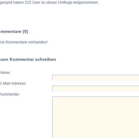
sgesamt haben 315 User an dieser Umfrage teilgenommen.
mmentare (0)
ine Kommentare vorhanden!
uen Kommentar schreiben
Name:
E-Mail-Adresse:
Kommentar: