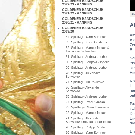
GOLDENER HANDSCHUH
2022/23 - RANKING
GOLDENER HANDSCHUH
2021/22 - RANKING
Al
GOLDENER HANDSCHUH
2020/21 - RANKING
A
GOLDENER HANDSCHUH
2019/20
Am
34. Spieltag - Yann Sommer
Al
33. Spieltag - Koen Casteels
Ze
32. Spieltag - Manuel Neuer &
Re
Alexander Schwolow
31. Spieltag - Andreas Luthe
Sc
30. Spieltag - Leopold Zingerle
ers
se
29. Spieltag - Andreas Luthe
En
28. Spieltag - Alexander
Schwolow
Ro
27. Spieltag - Jiri Pavlenka
Ho
26. Spieltag - Alexander
he
Schwolow
ent
25. Spieltag - Andreas Luthe
24. Spieltag - Peter Gulasci
Pa
23. Spieltag - Oliver Baumann
zw
22. Spieltag - Manuel Neuer
Dor
En
21. Spieltag - Alexander
Schwolow und Alexander Nübel
das
20. Spieltag - Philipp Pentke
Un
19. Spieltag - Yann Sommer