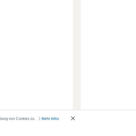
ndung von Cookies zu.
Mehr Infos