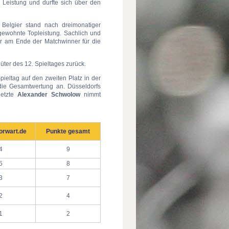
e Leistung und durfte sich über den
 Belgier stand nach dreimonatiger
gewohnte Topleistung. Sachlich und
war am Ende der Matchwinner für die
üter des 12. Spieltages zurück.
ieltag auf den zweiten Platz in der
die Gesamtwertung an. Düsseldorfs
letzte
Alexander Schwolow
nimmt
orwart.de
Punkte gesamt
4
9
5
8
3
7
2
4
1
2