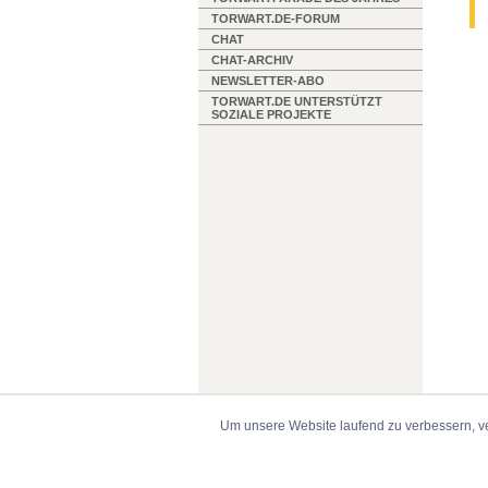
TORWART.DE-FORUM
CHAT
CHAT-ARCHIV
NEWSLETTER-ABO
TORWART.DE UNTERSTÜTZT
SOZIALE PROJEKTE
Um unsere Website laufend zu verbessern, v