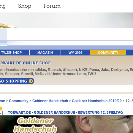
ing
Shop
Forum
TW.DE-SHOP
MAGAZIN
WM 2026
COMMUNITY
rwarthandschuhe von
adidas, Reusch, Uhlsport, NIKE, Puma, Jako, Derbystar, E
ls, Selsport, Storelli, McDavid, Under Armour, Lotto, TW1!
me
>
Community
>
Goldener Handschuh
>
Goldener Handschuh 2019/20
>
12. 