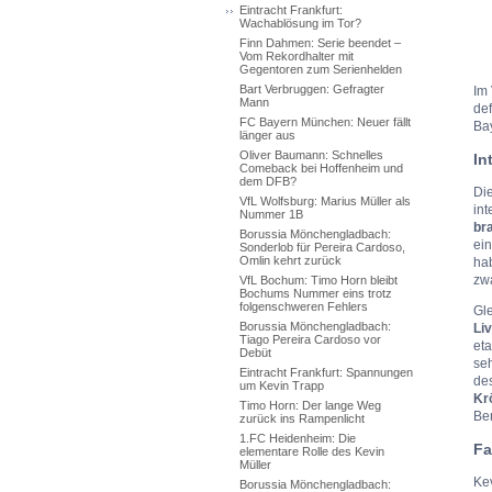
Eintracht Frankfurt:
Wachablösung im Tor?
Finn Dahmen: Serie beendet –
Vom Rekordhalter mit
Gegentoren zum Serienhelden
Bart Verbruggen: Gefragter
Im 
Mann
def
FC Bayern München: Neuer fällt
Bay
länger aus
Oliver Baumann: Schnelles
In
Comeback bei Hoffenheim und
dem DFB?
Die
VfL Wolfsburg: Marius Müller als
int
Nummer 1B
br
Borussia Mönchengladbach:
ein
Sonderlob für Pereira Cardoso,
Omlin kehrt zurück
ha
zwa
VfL Bochum: Timo Horn bleibt
Bochums Nummer eins trotz
folgenschweren Fehlers
Gle
Borussia Mönchengladbach:
Li
Tiago Pereira Cardoso vor
eta
Debüt
se
Eintracht Frankfurt: Spannungen
de
um Kevin Trapp
Kr
Timo Horn: Der lange Weg
Be
zurück ins Rampenlicht
1.FC Heidenheim: Die
Fa
elementare Rolle des Kevin
Müller
Kev
Borussia Mönchengladbach: