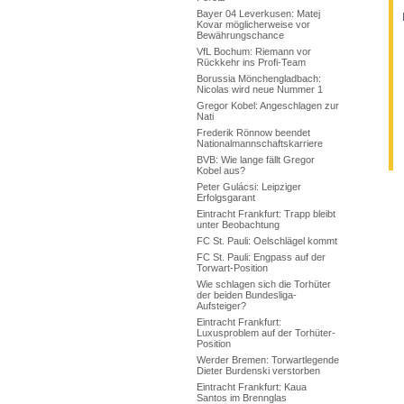
Bayer 04 Leverkusen: Matej
Kovar möglicherweise vor
Bewährungschance
VfL Bochum: Riemann vor
Rückkehr ins Profi-Team
Borussia Mönchengladbach:
Nicolas wird neue Nummer 1
Gregor Kobel: Angeschlagen zur
Nati
Frederik Rönnow beendet
Nationalmannschaftskarriere
BVB: Wie lange fällt Gregor
Kobel aus?
Peter Gulácsi: Leipziger
Erfolgsgarant
Eintracht Frankfurt: Trapp bleibt
unter Beobachtung
FC St. Pauli: Oelschlägel kommt
FC St. Pauli: Engpass auf der
Torwart-Position
Wie schlagen sich die Torhüter
der beiden Bundesliga-
Aufsteiger?
Eintracht Frankfurt:
Luxusproblem auf der Torhüter-
Position
Werder Bremen: Torwartlegende
Dieter Burdenski verstorben
Eintracht Frankfurt: Kaua
Santos im Brennglas