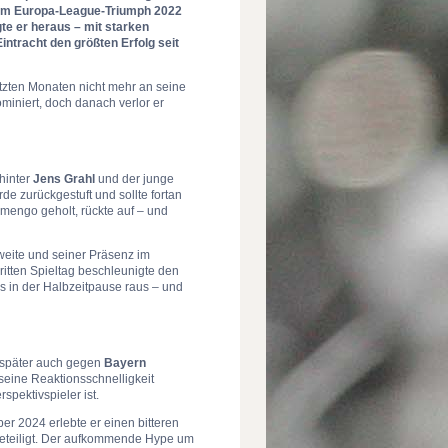
beim Europa-League-Triumph 2022
e er heraus – mit starken
ntracht den größten Erfolg seit
etzten Monaten nicht mehr an seine
iniert, doch danach verlor er
ahinter
Jens Grahl
und der junge
e zurückgestuft und sollte fortan
amengo geholt, rückte auf – und
weite und seiner Präsenz im
itten Spieltag beschleunigte den
s in der Halbzeitpause raus – und
später auch gegen
Bayern
 seine Reaktionsschnelligkeit
spektivspieler ist.
r 2024 erlebte er einen bitteren
 beteiligt. Der aufkommende Hype um