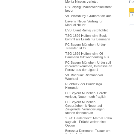
Moritz Nicolas verletzt
Die
RB Leipzig: Machtwechsel steht
bevor
VfL Wolfsburg: Grabara fällt aus
Bayern: Neuer Vertrag für
Manuel Neuer
BVB: Diant Ramaj verpflichtet
TSG 1899 Hoffenheim: Busk
kommt als Ersatz für Baumann
FC Bayern München: Urbig-
Transfer ist fix
TSG 1899 Hoffenheim: Oli
Baumann fällt wochenlang aus
FC Bayern München: Urbig soll
im Winter kommen, Interesse an
Peretz aus der Ligue 1
VfL Bochum: Riemann vor
Wechsel
Rückblick der Bundesliga-
Hinrunde
FC Bayern München: Peretz
verletzt, Neuer noch fraglich
FC Bayern München:
Gespräche mit Neuer auf
Zielgerade, Veränderungen
stehen dennoch an
1. FC Heidenheim: Marcel Lotka
sagt ab - Früchtl weiter eine
Option
Borussia Dortmund: Trauer um