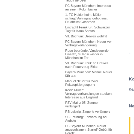
Teddy de Beer
FC Bayern München: Interesse
an einem Kolumbianer
1. FC Heidenheim: Müller
schlägt Vertragsangebot aus,
Früchtl im Gespräch
Eintracht Frankfurt: Schwarzer
Tag für Kaua Santos
VfL Bochum: Drewes wohl fit
FC Bayern München: Neuer vor
Vertragsverlängerung
Rose begründet Vandevoordt-
Einsatz, Gulácsi wieder in
München im Tor
VfL Bochum: Kritik an Drewes
nach Feuerzeug-Eklat
Bayern München: Manuel Neuer
fällt aus
Ko
Manuel Neuer für zwei
Pokalspiele gesperrt
Ke
Kevin Müller:
Vertragsverhandlungen stocken,
Interesse aus England
FSV Mainz 05: Zentner
Ne
verlängert
RB Leipzig: Zingerle verlängert
SC Freiburg: Entwarnung bei
Atubolu
FC Bayern München: Neuer
angeschlagen, Startelf-Debüt für
Peretz