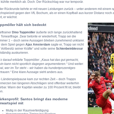
 kühlte merklich ab. Doch: Der Rückschlag war nur temporär.
der Rückrunde kehrte er mit neuen Leistungen zurück – unter anderem mit einem s
hspielzeit gegen den VfL Bochum, als er einen Kopfball aus kurzer Distanz noch 
nt, er wächst.
ppmöller hält sich bedeckt
eftrainer
Dino Toppmöller
äußerte sich lange zurückhaltend
 Torwartfrage. Zwar betonte er wiederholt, Trapp sei die
mmer 1 – doch seine Aussagen blieben zunehmend unklarer.
r dem Spiel gegen
Ajax Amsterdam
sagte er, Trapp sei nicht
 Vollbesitz seiner Kräfte“ und solle seine
Schienbeinblessur
lständig auskurieren.
z darauf erklärte Toppmöller:
„Kaua hat das gut gemacht,
in kann nicht sportlich dagegen argumentieren.“
Und weiter:
al, wer im Tor steht – wir haben da hundertprozentiges
trauen.“
Eine klare Aussage sieht anders aus.
e Länderspielpause kam zur rechten Zeit – doch Trapps
hmerzen bei längeren Abschlägen sind offenbar weiterhin
rbar. Wann der Kapitän wieder zu 100 Prozent fit ist, bleibt
en.
ärkenprofil: Santos bringt das moderne
rwartspiel mit
Mutig in der Raumverteidigung