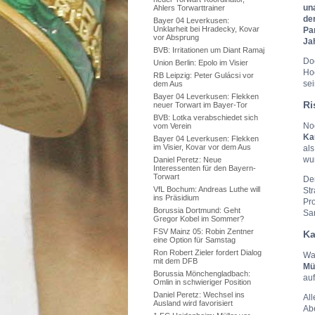
un
Ahlers Torwarttrainer
de
Bayer 04 Leverkusen:
Unklarheit bei Hradecky, Kovar
Pa
vor Absprung
Jah
BVB: Irritationen um Diant Ramaj
Doc
Union Berlin: Epolo im Visier
Hoc
RB Leipzig: Peter Gulácsi vor
sei
dem Aus
Bayer 04 Leverkusen: Flekken
Ri
neuer Torwart im Bayer-Tor
BVB: Lotka verabschiedet sich
Noc
vom Verein
Ka
Bayer 04 Leverkusen: Flekken
im Visier, Kovar vor dem Aus
als
wu
Daniel Peretz: Neue
Interessenten für den Bayern-
Torwart
Der
VfL Bochum: Andreas Luthe will
Str
ins Präsidium
Pr
Borussia Dortmund: Geht
Sa
Gregor Kobel im Sommer?
FSV Mainz 05: Robin Zentner
Ka
eine Option für Samstag
Ron Robert Zieler fordert Dialog
Was
mit dem DFB
Mü
Borussia Mönchengladbach:
auf
Omlin in schwieriger Position
Daniel Peretz: Wechsel ins
All
Ausland wird favorisiert
Abe