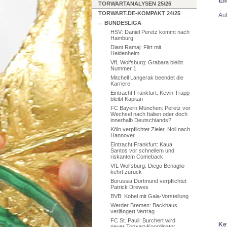
TORWARTANALYSEN 25/26
TORWART.DE-KOMPAKT 24/25
Aut
BUNDESLIGA
HSV: Daniel Peretz kommt nach
Hamburg
Diant Ramaj: Flirt mit
Heidenheim
VfL Wolfsburg: Grabara bleibt
Nummer 1
Mitchell Langerak beendet die
Karriere
Eintracht Frankfurt: Kevin Trapp
bleibt Kapitän
FC Bayern München: Peretz vor
Wechsel nach Italien oder doch
innerhalb Deutschlands?
Köln verpflichtet Zieler, Noll nach
Hannover
Eintracht Frankfurt: Kaua
Santos vor schnellem und
riskantem Comeback
VfL Wolfsburg: Diego Benaglio
kehrt zurück
Borussia Dortmund verpflichtet
Patrick Drewes
BVB: Kobel mit Gala-Vorstellung
Werder Bremen: Backhaus
verlängert Vertrag
FC St. Pauli: Burchert wird
Kev
neuer Torwart-Koordinator,