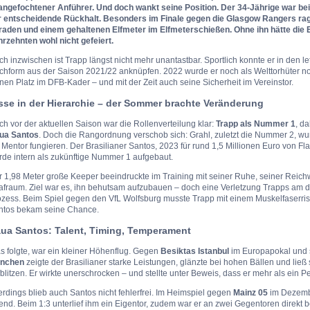
angefochtener Anführer. Und doch wankt seine Position. Der 34-Jährige war 
r entscheidende Rückhalt. Besonders im Finale gegen die Glasgow Rangers ragt
raden und einem gehaltenen Elfmeter im Elfmeterschießen. Ohne ihn hätte die Ei
rzehnten wohl nicht gefeiert.
h inzwischen ist Trapp längst nicht mehr unantastbar. Sportlich konnte er in den l
hform aus der Saison 2021/22 anknüpfen. 2022 wurde er noch als Welttorhüter nom
nen Platz im DFB-Kader – und mit der Zeit auch seine Sicherheit im Vereinstor.
sse in der Hierarchie – der Sommer brachte Veränderung
h vor der aktuellen Saison war die Rollenverteilung klar:
Trapp als Nummer 1
, d
ua Santos
. Doch die Rangordnung verschob sich: Grahl, zuletzt die Nummer 2, wurd
 Mentor fungieren. Der Brasilianer Santos, 2023 für rund 1,5 Millionen Euro von Fl
rde intern als zukünftige Nummer 1 aufgebaut.
 1,98 Meter große Keeper beeindruckte im Training mit seiner Ruhe, seiner Reich
afraum. Ziel war es, ihn behutsam aufzubauen – doch eine Verletzung Trapps am dr
ozess. Beim Spiel gegen den VfL Wolfsburg musste Trapp mit einem Muskelfaserris
ntos bekam seine Chance.
ua Santos: Talent, Timing, Temperament
 folgte, war ein kleiner Höhenflug. Gegen
Besiktas Istanbul
im Europapokal und 
nchen
zeigte der Brasilianer starke Leistungen, glänzte bei hohen Bällen und ließ
blitzen. Er wirkte unerschrocken – und stellte unter Beweis, dass er mehr als ein Per
erdings blieb auch Santos nicht fehlerfrei. Im Heimspiel gegen
Mainz 05
im Dezembe
nd. Beim 1:3 unterlief ihm ein Eigentor, zudem war er an zwei Gegentoren direkt