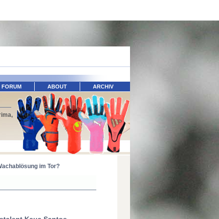
FORUM
ABOUT
ARCHIV
rima,
 Wachablösung im Tor?
hstalent Kaua Santos