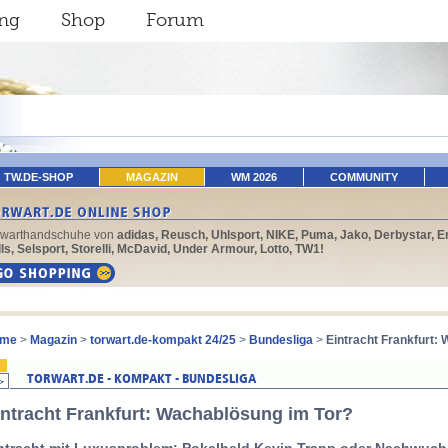
ing
Shop
Forum
TW.DE-SHOP
MAGAZIN
WM 2026
COMMUNITY
rwarthandschuhe von
adidas, Reusch, Uhlsport, NIKE, Puma, Jako, Derbystar, E
ls, Selsport, Storelli, McDavid, Under Armour, Lotto, TW1!
me
>
Magazin
>
torwart.de-kompakt 24/25
>
Bundesliga
>
Eintracht Frankfurt:
intracht Frankfurt: Wachablösung im Tor?
ntracht mit Luxusproblem: Pokalheld Kevin Trapp oder Nachwuc