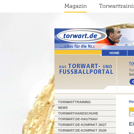
Magazin
Torwarttrain
HOME
To
Sel
Ho
TORWARTTRAINING
NEWS
TORWARTHANDSCHUHE
TORWART.DE-HAUTNAH
E
TORWART.DE-KOMPAKT 26/27
TORWART.DE-KOMPAKT 25/26
Ei