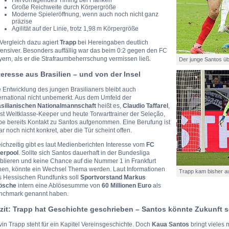
Hervorragendes Timing bei Flanken
Große Reichweite durch Körpergröße
Moderne Spieleröffnung, wenn auch noch nicht ganz
präzise
Agilität auf der Linie, trotz 1,98 m Körpergröße
Vergleich dazu agiert
Trapp
bei Hereingaben deutlich
ensiver. Besonders auffällig war das beim 0:2 gegen den FC
ern, als er die Strafraumbeherrschung vermissen ließ.
Der junge Santos üb
teresse aus Brasilien – und von der Insel
 Entwicklung des jungen Brasilianers bleibt auch
ernational nicht unbemerkt. Aus dem Umfeld der
asilianischen Nationalmannschaft
heißt es,
Claudio Taffarel
,
st Weltklasse-Keeper und heute Torwarttrainer der Seleção,
be bereits Kontakt zu Santos aufgenommen. Eine Berufung ist
r noch nicht konkret, aber die Tür scheint offen.
ichzeitig gibt es laut Medienberichten Interesse vom
FC
verpool
. Sollte sich Santos dauerhaft in der Bundesliga
blieren und keine Chance auf die Nummer 1 in Frankfurt
hen, könnte ein Wechsel Thema werden. Laut Informationen
Trapp kam bisher auf
s Hessischen Rundfunks soll
Sportvorstand Markus
ösche
intern eine Ablösesumme von
60 Millionen Euro
als
nchmark genannt haben.
zit: Trapp hat Geschichte geschrieben – Santos könnte Zukunft s
in Trapp steht für ein Kapitel Vereinsgeschichte. Doch
Kaua Santos
bringt vieles 