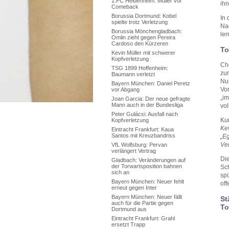
1.FC Heidenheim: Müller vor
ihn
Comeback
Borussia Dortmund: Kobel
In 
spielte trotz Verletzung
Nac
Borussia Mönchengladbach:
ler
Omlin zieht gegen Pereira
Cardoso den Kürzeren
To
Kevin Müller mit schwerer
Kopfverletzung
Ch
TSG 1899 Hoffenheim:
zur
Baumann verletzt
Nu
Bayern München: Daniel Peretz
Vo
vor Abgang
„im
Joan Garcia: Der neue gefragte
Mann auch in der Bundesliga
vol
Peter Gulácsi: Ausfall nach
Kur
Kopfverletzung
Kev
Eintracht Frankfurt: Kaua
Santos mit Kreuzbandriss
„Eg
Ver
VfL Wolfsburg: Pervan
verlängert Vertrag
Di
Gladbach: Veränderungen auf
der Torwartsposition bahnen
Sc
sich an
spü
Bayern München: Neuer fehlt
off
erneut gegen Inter
Bayern München: Neuer fällt
St
auch für die Partie gegen
To
Dortmund aus
Eintracht Frankfurt: Grahl
ersetzt Trapp