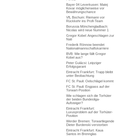
Bayer 04 Leverkusen: Matej
Kovar möglicherweise vor
Bewährungschance
VfL Bochum: Riemann vor
Rückkehr ins Profi-Team
Borussia Mönchengladbach:
Nicolas wird neue Nummer 1
Gregor Kobel: Angeschlagen zur
Nati
Frederik Rönnow beendet
Nationalmannschaftskarriere
BVB: Wie lange fällt Gregor
Kobel aus?
Peter Gulácsi: Leipziger
Erfolgsgarant
Eintracht Frankfurt: Trapp bleibt
unter Beobachtung
FC St. Pauli: Oelschlägel kommt
FC St. Pauli: Engpass auf der
Torwart-Position
Wie schlagen sich die Torhüter
der beiden Bundesliga-
Aufsteiger?
Eintracht Frankfurt:
Luxusproblem auf der Torhüter-
Position
Werder Bremen: Torwartlegende
Dieter Burdenski verstorben
Eintracht Frankfurt: Kaua
Santos im Brennglas