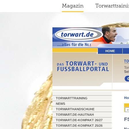
Magazin
Torwarttrain
HOME
To
Sel
Ho
TORWARTTRAINING
NEWS
TORWARTHANDSCHUHE
TORWART.DE-HAUTNAH
F
TORWART.DE-KOMPAKT 26/27
TORWART.DE-KOMPAKT 25/26
Na