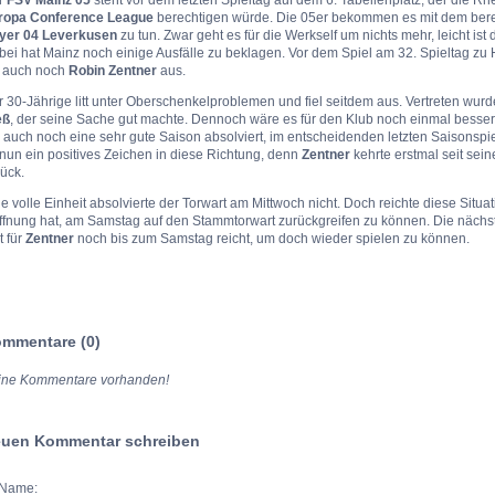
ropa Conference League
berechtigen würde. Die 05er bekommen es mit dem berei
yer 04 Leverkusen
zu tun. Zwar geht es für die Werkself um nichts mehr, leicht is
bei hat Mainz noch einige Ausfälle zu beklagen. Vor dem Spiel am 32. Spieltag z
l auch noch
Robin Zentner
aus.
 30-Jährige litt unter Oberschenkelproblemen und fiel seitdem aus. Vertreten wur
eß
, der seine Sache gut machte. Dennoch wäre es für den Klub noch einmal besse
 auch noch eine sehr gute Saison absolviert, im entscheidenden letzten Saisonspi
nun ein positives Zeichen in diese Richtung, denn
Zentner
kehrte erstmal seit sein
ück.
e volle Einheit absolvierte der Torwart am Mittwoch nicht. Doch reichte diese Situa
ffnung hat, am Samstag auf den Stammtorwart zurückgreifen zu können. Die nächst
t für
Zentner
noch bis zum Samstag reicht, um doch wieder spielen zu können.
mmentare (0)
ine Kommentare vorhanden!
uen Kommentar schreiben
Name: