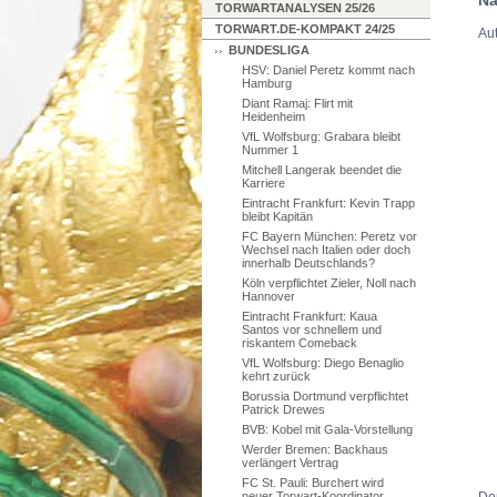
TORWARTANALYSEN 25/26
TORWART.DE-KOMPAKT 24/25
Aut
BUNDESLIGA
HSV: Daniel Peretz kommt nach
Hamburg
Diant Ramaj: Flirt mit
Heidenheim
VfL Wolfsburg: Grabara bleibt
Nummer 1
Mitchell Langerak beendet die
Karriere
Eintracht Frankfurt: Kevin Trapp
bleibt Kapitän
FC Bayern München: Peretz vor
Wechsel nach Italien oder doch
innerhalb Deutschlands?
Köln verpflichtet Zieler, Noll nach
Hannover
Eintracht Frankfurt: Kaua
Santos vor schnellem und
riskantem Comeback
VfL Wolfsburg: Diego Benaglio
kehrt zurück
Borussia Dortmund verpflichtet
Patrick Drewes
BVB: Kobel mit Gala-Vorstellung
Werder Bremen: Backhaus
verlängert Vertrag
FC St. Pauli: Burchert wird
De
neuer Torwart-Koordinator,