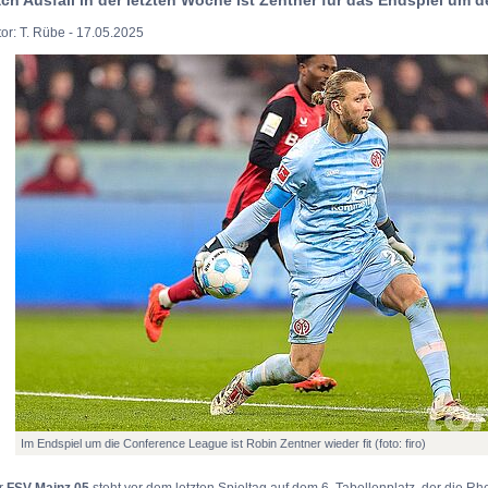
or: T. Rübe - 17.05.2025
Im Endspiel um die Conference League ist Robin Zentner wieder fit (foto: firo)
r
FSV Mainz 05
steht vor dem letzten Spieltag auf dem 6. Tabellenplatz, der die R