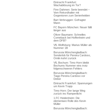
Eintracht Frankfurt:
Wachablösung im Tor?
Finn Dahmen: Serie beendet –
Vom Rekordhalter mit
Gegentoren zum Serienhelden
Bart Verbruggen: Gefragter
Mann
FC Bayern München: Neuer fällt
länger aus
Oliver Baumann: Schnelles
Comeback bei Hoffenheim und
dem DFB?
VfL Wolfsburg: Marius Müller als
Nummer 1B
Borussia Mönchengladbach:
Sonderlob für Pereira Cardoso,
Omlin kehrt zurück
VfL Bochum: Timo Horn bleibt
Bochums Nummer eins trotz
folgenschweren Fehlers
Borussia Mönchengladbach:
Tiago Pereira Cardoso vor
Debüt
Eintracht Frankfurt: Spannungen
um Kevin Trapp
Timo Horn: Der lange Weg
zurück ins Rampenlicht
1.FC Heidenheim: Die
elementare Rolle des Kevin
Müller
Borussia Mönchengladbach: