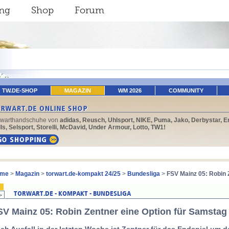
ing
Shop
Forum
TW.DE-SHOP
MAGAZIN
WM 2026
COMMUNITY
rwarthandschuhe von
adidas, Reusch, Uhlsport, NIKE, Puma, Jako, Derbystar, E
ls, Selsport, Storelli, McDavid, Under Armour, Lotto, TW1!
me
>
Magazin
>
torwart.de-kompakt 24/25
>
Bundesliga
>
FSV Mainz 05: Robin 
SV Mainz 05: Robin Zentner eine Option für Samstag
ch Ausfall in der letzten Woche ist Zentner für das Endspiel um 