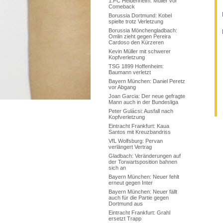
1.FC Heidenheim: Müller vor
Comeback
Borussia Dortmund: Kobel
spielte trotz Verletzung
Borussia Mönchengladbach:
Omlin zieht gegen Pereira
Cardoso den Kürzeren
Kevin Müller mit schwerer
Kopfverletzung
TSG 1899 Hoffenheim:
Baumann verletzt
Bayern München: Daniel Peretz
vor Abgang
Joan Garcia: Der neue gefragte
Mann auch in der Bundesliga
Peter Gulácsi: Ausfall nach
Kopfverletzung
Eintracht Frankfurt: Kaua
Santos mit Kreuzbandriss
VfL Wolfsburg: Pervan
verlängert Vertrag
Gladbach: Veränderungen auf
der Torwartsposition bahnen
sich an
Bayern München: Neuer fehlt
erneut gegen Inter
Bayern München: Neuer fällt
auch für die Partie gegen
Dortmund aus
Eintracht Frankfurt: Grahl
ersetzt Trapp