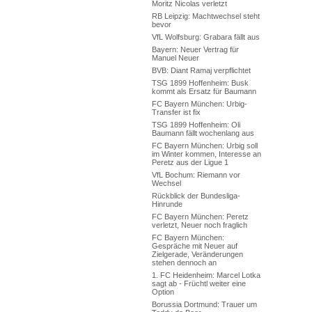
Moritz Nicolas verletzt
RB Leipzig: Machtwechsel steht
bevor
VfL Wolfsburg: Grabara fällt aus
Bayern: Neuer Vertrag für
Manuel Neuer
BVB: Diant Ramaj verpflichtet
TSG 1899 Hoffenheim: Busk
kommt als Ersatz für Baumann
FC Bayern München: Urbig-
Transfer ist fix
TSG 1899 Hoffenheim: Oli
Baumann fällt wochenlang aus
FC Bayern München: Urbig soll
im Winter kommen, Interesse an
Peretz aus der Ligue 1
VfL Bochum: Riemann vor
Wechsel
Rückblick der Bundesliga-
Hinrunde
FC Bayern München: Peretz
verletzt, Neuer noch fraglich
FC Bayern München:
Gespräche mit Neuer auf
Zielgerade, Veränderungen
stehen dennoch an
1. FC Heidenheim: Marcel Lotka
sagt ab - Früchtl weiter eine
Option
Borussia Dortmund: Trauer um