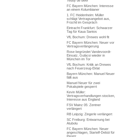
Teddy de Beer
FC Bayern München: Interesse
an einem Kolumbianer
1. FC Heidenheim: Müller
schlägt Vertragsangebot aus,
Früchtl im Gespräch
Eintracht Frankfurt: Schwarzer
Tag für Kaua Santos
VfL Bochum: Drewes wohl fit
FC Bayern München: Neuer vor
Vertragsverlängerung
Rose begründet Vandevoordt-
Einsatz, Gulácsi wieder in
München im Tor
VfL Bochum: Kritik an Drewes
nach Feuerzeug-Eklat
Bayern München: Manuel Neuer
fällt aus
Manuel Neuer für zwei
Pokalspiele gesperrt
Kevin Müller:
Vertragsverhandlungen stocken,
Interesse aus England
FSV Mainz 05: Zentner
verlängert
RB Leipzig: Zingerle verlängert
SC Freiburg: Entwarnung bei
Atubolu
FC Bayern München: Neuer
angeschlagen, Startelf-Debüt für
Peretz