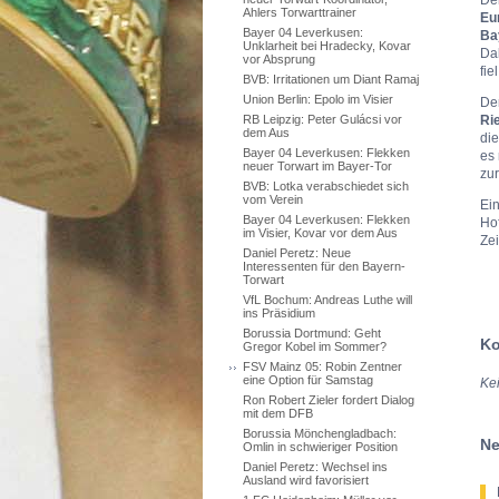
Ahlers Torwarttrainer
Eu
Bayer 04 Leverkusen:
Ba
Unklarheit bei Hradecky, Kovar
Da
vor Absprung
fie
BVB: Irritationen um Diant Ramaj
Union Berlin: Epolo im Visier
Der
Ri
RB Leipzig: Peter Gulácsi vor
dem Aus
die
Bayer 04 Leverkusen: Flekken
es 
neuer Torwart im Bayer-Tor
zur
BVB: Lotka verabschiedet sich
vom Verein
Ein
Bayer 04 Leverkusen: Flekken
Ho
im Visier, Kovar vor dem Aus
Zei
Daniel Peretz: Neue
Interessenten für den Bayern-
Torwart
VfL Bochum: Andreas Luthe will
ins Präsidium
Borussia Dortmund: Geht
Ko
Gregor Kobel im Sommer?
FSV Mainz 05: Robin Zentner
eine Option für Samstag
Ke
Ron Robert Zieler fordert Dialog
mit dem DFB
Borussia Mönchengladbach:
Ne
Omlin in schwieriger Position
Daniel Peretz: Wechsel ins
Ausland wird favorisiert