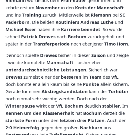
Riemann
wurde aus dem
Profi-Kader
genommen und
kehrte erst im
November
in den
Kreis der Mannschaft
und ins
Training
zurück. Mittlerweile ist
Riemann
bei
SC
Paderborn
. Die beiden
Routiniers Andreas Luthe
und
Michael Esser
haben ihre
Karriere beendet
. So wurde
schnell
Patrick Drewes
nach
Bochum
zurückgeholt und
später in der
Transferperiode
noch ebenjener
Timo Horn
.
Dennoch spielte
Drewes
bisher in dieser
Saison
und zeigte
- wie die komplette
Mannschaft
- bisher eher
unterdurchschnittliche Leistungen
. Sicherlich war
Drewes
zumeist einer der
besseren
im
Team
des
VfL
,
doch konnte er allein kaum bis keine
Punkte
allein sichern.
Gerade für einen
Abstiegskandidaten
kann der
Torhüter
noch einmal sehr wichtig werden. Doch nach der
Winterpause
wirkt der
VfL Bochum
deutlich
stabiler
. Im
Rennen um den Klassenerhalt
hat
Bochum
derzeit die
stärkste Form
unter den
letzten drei Plätzen
. Auch der
2:0 Heimerfolg
gegen den großen
Nachbarn
aus
Dortmund
war kein
Zufallsprodukt
. Sicher war der