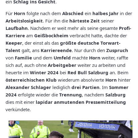
ein
Schlag ins Gesicht
.
Für
Horn
folgte nach dem
Abschied
ein
halbes Jahr
in der
Arbeitslosigkeit
. Für ihn die
härteste Zeit
seiner
Laufbahn
. Nachdem er weit mehr als seine gesamte
Profi-
Karriere
am
Geißbockheim
verbracht hatte, dachte der
Keeper
, der einst als das
größte deutsche Torwart-
Talent
galt, ans
Karriereende
. Nur durch den
Zuspruch
von
Familie
und dem
Umfeld
machte
Horn
weiter, raffte
sich auf, auch ohne
Arbeitgeber
weiter zu arbeiten und
heuerte im
Winter 2024
bei
Red Bull Salzburg
an. Beim
österreichischen Klub
wiederum absolvierte
Horn
hinter
Alexander Schlager
lediglich
drei Partien
. Im
Sommer
2024
erfolgte wieder die
Trennung
, nachdem
Salzburg
dies mit einer
lapidar anmutenden Pressemitteilung
verkündete.