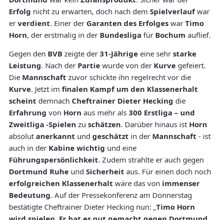
Erfolg
nicht zu erwarten, doch nach dem
Spielverlauf
war
er
verdient
. Einer der
Garanten des Erfolges
war
Timo
Horn
, der erstmalig in der
Bundesliga
für
Bochum
auflief.
Gegen den
BVB
zeigte der
31-Jährige
eine sehr
starke
Leistung
. Nach der
Partie
wurde von der
Kurve
gefeiert.
Die
Mannschaft
zuvor schickte ihn regelrecht vor die
Kurve
. Jetzt im
finalen Kampf um den Klassenerhalt
scheint
demnach
Cheftrainer Dieter Hecking
die
Erfahrung
von
Horn
aus mehr als
300 Erstliga – und
Zweitliga -Spielen
zu
schätzen
. Darüber hinaus ist
Horn
absolut
anerkannt
und
geschätzt
in der
Mannschaft
- ist
auch in der
Kabine wichtig
und eine
Führungspersönlichkeit
. Zudem strahlte er auch gegen
Dortmund Ruhe
und
Sicherheit
aus. Für einen doch noch
erfolgreichen Klassenerhalt
wäre das von
immenser
Bedeutung
. Auf der Pressekonferenz am Donnerstag
bestätigte Cheftrainer Dieter Hecking nun: „
Timo Horn
wird spielen. Er hat es gut gemacht gegen Dortmund,