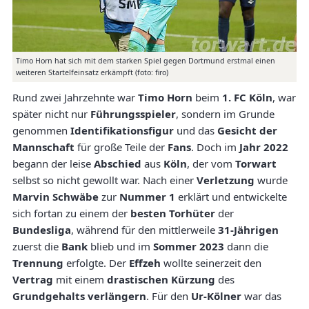
Timo Horn hat sich mit dem starken Spiel gegen Dortmund erstmal einen
weiteren Startelfeinsatz erkämpft (foto: firo)
Rund zwei Jahrzehnte war
Timo Horn
beim
1. FC Köln
, war
später nicht nur
Führungsspieler
, sondern im Grunde
genommen
Identifikationsfigur
und das
Gesicht der
Mannschaft
für große Teile der
Fans
. Doch im
Jahr 2022
begann der leise
Abschied
aus
Köln
, der vom
Torwart
selbst so nicht gewollt war. Nach einer
Verletzung
wurde
Marvin Schwäbe
zur
Nummer 1
erklärt und entwickelte
sich fortan zu einem der
besten Torhüter
der
Bundesliga
, während für den mittlerweile
31-Jährigen
zuerst die
Bank
blieb und im
Sommer 2023
dann die
Trennung
erfolgte. Der
Effzeh
wollte seinerzeit den
Vertrag
mit einem
drastischen Kürzung
des
Grundgehalts verlängern
. Für den
Ur-Kölner
war das