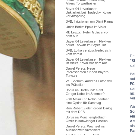
Ahlers Torwarttrainer
Bayer 04 Leverkusen:
Unklarheit bei Hradecky, Kovar
vor Absprung
BVB: Irritationen um Diant Ramaj
Union Berlin: Epolo im Visier
RB Leipzig: Peter Gulácsi vor
dem Aus
Bayer 04 Leverkusen: Flekken
neuer Torwart im Bayer-Tor
BVB: Lotka verabschiedet sich
vom Verein
De
Bayer 04 Leverkusen: Flekken
"S
im Visier, Kovar vor dem Aus
so
Daniel Peretz: Neue
Interessenten für den Bayern-
Be
Torwart
auf
VfL Bochum: Andreas Luthe will
FC
ins Präsidium
sei
Borussia Dortmund: Geht
ni
Gregor Kobel im Sommer?
Ve
FSV Mainz 05: Robin Zentner
eine Option für Samstag
Wi
Ron Robert Zieler fordert Dialog
So
mit dem DFB
ei
Borussia Mönchengladbach:
Am
Omlin in schwieriger Position
al
Daniel Peretz: Wechsel ins
Ausland wird favorisiert
Pa