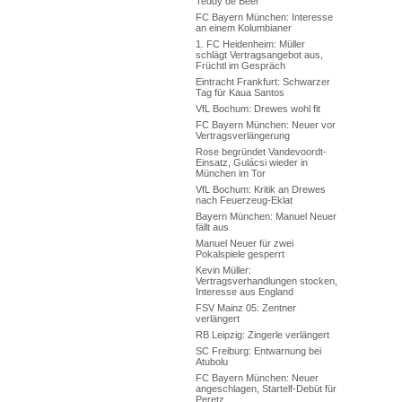
Teddy de Beer
FC Bayern München: Interesse
an einem Kolumbianer
1. FC Heidenheim: Müller
schlägt Vertragsangebot aus,
Früchtl im Gespräch
Eintracht Frankfurt: Schwarzer
Tag für Kaua Santos
VfL Bochum: Drewes wohl fit
FC Bayern München: Neuer vor
Vertragsverlängerung
Rose begründet Vandevoordt-
Einsatz, Gulácsi wieder in
München im Tor
VfL Bochum: Kritik an Drewes
nach Feuerzeug-Eklat
Bayern München: Manuel Neuer
fällt aus
Manuel Neuer für zwei
Pokalspiele gesperrt
Kevin Müller:
Vertragsverhandlungen stocken,
Interesse aus England
FSV Mainz 05: Zentner
verlängert
RB Leipzig: Zingerle verlängert
SC Freiburg: Entwarnung bei
Atubolu
FC Bayern München: Neuer
angeschlagen, Startelf-Debüt für
Peretz