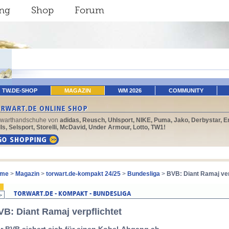
ing
Shop
Forum
TW.DE-SHOP
MAGAZIN
WM 2026
COMMUNITY
rwarthandschuhe von
adidas, Reusch, Uhlsport, NIKE, Puma, Jako, Derbystar, E
ls, Selsport, Storelli, McDavid, Under Armour, Lotto, TW1!
me
>
Magazin
>
torwart.de-kompakt 24/25
>
Bundesliga
>
BVB: Diant Ramaj ver
VB: Diant Ramaj verpflichtet
r BVB sichert sich für einen Kobel-Abgang ab