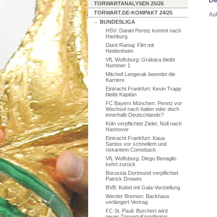
TORWARTANALYSEN 25/26
TORWART.DE-KOMPAKT 24/25
Aut
BUNDESLIGA
HSV: Daniel Peretz kommt nach
Hamburg
Diant Ramaj: Flirt mit
Heidenheim
VfL Wolfsburg: Grabara bleibt
Nummer 1
Mitchell Langerak beendet die
Karriere
Eintracht Frankfurt: Kevin Trapp
bleibt Kapitän
FC Bayern München: Peretz vor
Wechsel nach Italien oder doch
innerhalb Deutschlands?
Köln verpflichtet Zieler, Noll nach
Hannover
Eintracht Frankfurt: Kaua
Santos vor schnellem und
riskantem Comeback
VfL Wolfsburg: Diego Benaglio
kehrt zurück
Borussia Dortmund verpflichtet
Patrick Drewes
BVB: Kobel mit Gala-Vorstellung
Werder Bremen: Backhaus
verlängert Vertrag
FC St. Pauli: Burchert wird
neuer Torwart-Koordinator,