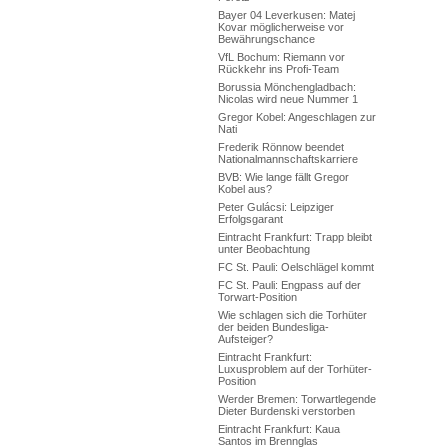
Bayer 04 Leverkusen: Matej
Kovar möglicherweise vor
Bewährungschance
VfL Bochum: Riemann vor
Rückkehr ins Profi-Team
Borussia Mönchengladbach:
Nicolas wird neue Nummer 1
Gregor Kobel: Angeschlagen zur
Nati
Frederik Rönnow beendet
Nationalmannschaftskarriere
BVB: Wie lange fällt Gregor
Kobel aus?
Peter Gulácsi: Leipziger
Erfolgsgarant
Eintracht Frankfurt: Trapp bleibt
unter Beobachtung
FC St. Pauli: Oelschlägel kommt
FC St. Pauli: Engpass auf der
Torwart-Position
Wie schlagen sich die Torhüter
der beiden Bundesliga-
Aufsteiger?
Eintracht Frankfurt:
Luxusproblem auf der Torhüter-
Position
Werder Bremen: Torwartlegende
Dieter Burdenski verstorben
Eintracht Frankfurt: Kaua
Santos im Brennglas