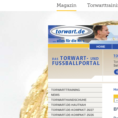
Magazin
Torwarttrain
HOME
To
Sel
Ho
TORWARTTRAINING
NEWS
TORWARTHANDSCHUHE
TORWART.DE-HAUTNAH
B
TORWART.DE-KOMPAKT 26/27
TORWART.DE-KOMPAKT 25/26
De