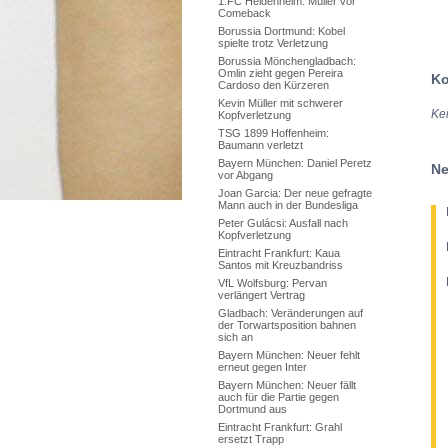
1.FC Heidenheim: Müller vor
Comeback
Borussia Dortmund: Kobel
spielte trotz Verletzung
Borussia Mönchengladbach:
Omlin zieht gegen Pereira
Ko
Cardoso den Kürzeren
Kevin Müller mit schwerer
Ke
Kopfverletzung
TSG 1899 Hoffenheim:
Baumann verletzt
Bayern München: Daniel Peretz
Ne
vor Abgang
Joan Garcia: Der neue gefragte
Mann auch in der Bundesliga
Peter Gulácsi: Ausfall nach
Kopfverletzung
Eintracht Frankfurt: Kaua
Santos mit Kreuzbandriss
VfL Wolfsburg: Pervan
verlängert Vertrag
Gladbach: Veränderungen auf
der Torwartsposition bahnen
sich an
Bayern München: Neuer fehlt
erneut gegen Inter
Bayern München: Neuer fällt
auch für die Partie gegen
Dortmund aus
Eintracht Frankfurt: Grahl
ersetzt Trapp