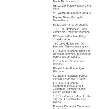
Moritz Nicolas verletzt
RB Leipzig: Machtwechsel steht
bevor
VfL Wolfsburg: Grabara fällt aus
Bayern: Neuer Vertrag für
Manuel Neuer
BVB: Diant Ramaj verpflichtet
TSG 1899 Hoffenheim: Busk
kommt als Ersatz für Baumann
FC Bayern München: Urbig-
Transfer ist fix
TSG 1899 Hoffenheim: Oli
Baumann fällt wochenlang aus
FC Bayern München: Urbig soll
im Winter kommen, Interesse an
Peretz aus der Ligue 1
VfL Bochum: Riemann vor
Wechsel
Rückblick der Bundesliga-
Hinrunde
FC Bayern München: Peretz
verletzt, Neuer noch fraglich
FC Bayern München:
Gespräche mit Neuer auf
Zielgerade, Veränderungen
stehen dennoch an
1. FC Heidenheim: Marcel Lotka
sagt ab - Früchtl weiter eine
Option
Borussia Dortmund: Trauer um