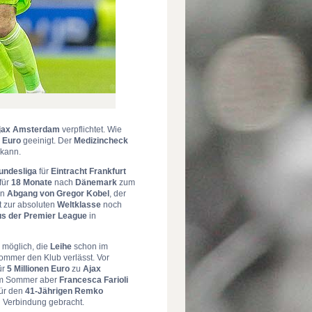
jax Amsterdam
verpflichtet. Wie
n Euro
geeinigt. Der
Medizincheck
 kann.
undesliga
für
Eintracht Frankfurt
für
18 Monate
nach
Dänemark
zum
en
Abgang von Gregor Kobel
, der
tt zur absoluten
Weltklasse
noch
us der Premier League
in
möglich, die
Leihe
schon im
ommer den Klub verlässt. Vor
ür
5 Millionen Euro
zu
Ajax
 im Sommer aber
Francesca Farioli
ür den
41-Jährigen Remko
 Verbindung gebracht.