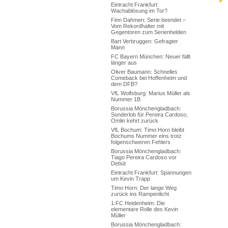
Eintracht Frankfurt:
Wachablösung im Tor?
Finn Dahmen: Serie beendet –
Vom Rekordhalter mit
Gegentoren zum Serienhelden
Bart Verbruggen: Gefragter
Mann
FC Bayern München: Neuer fällt
länger aus
Oliver Baumann: Schnelles
Comeback bei Hoffenheim und
dem DFB?
VfL Wolfsburg: Marius Müller als
Nummer 1B
Borussia Mönchengladbach:
Sonderlob für Pereira Cardoso,
Omlin kehrt zurück
VfL Bochum: Timo Horn bleibt
Bochums Nummer eins trotz
folgenschweren Fehlers
Borussia Mönchengladbach:
Tiago Pereira Cardoso vor
Debüt
Eintracht Frankfurt: Spannungen
um Kevin Trapp
Timo Horn: Der lange Weg
zurück ins Rampenlicht
1.FC Heidenheim: Die
elementare Rolle des Kevin
Müller
Borussia Mönchengladbach: