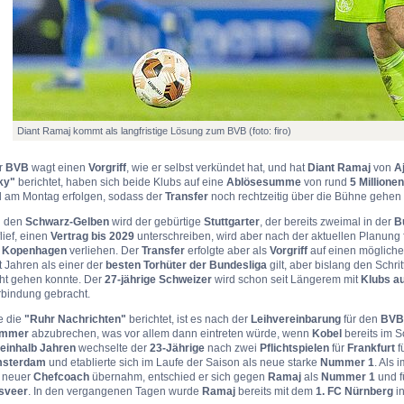
Diant Ramaj kommt als langfristige Lösung zum BVB (foto: firo)
r
BVB
wagt einen
Vorgriff
, wie er selbst verkündet hat, und hat
Diant Ramaj
von
A
ky"
berichtet, haben sich beide Klubs auf eine
Ablösesumme
von rund
5 Millione
ll am Montag erfolgen, sodass der
Transfer
noch rechtzeitig über die Bühne gehen
i den
Schwarz-Gelben
wird der gebürtige
Stuttgarter
, der bereits zweimal in der
B
lief, einen
Vertrag bis 2029
unterschreiben, wird aber nach der aktuellen Planung 
 Kopenhagen
verliehen. Der
Transfer
erfolgte aber als
Vorgriff
auf einen möglich
t Jahren als einer der
besten Torhüter der Bundesliga
gilt, aber bislang den Schri
cht gehen konnte. Der
27-jährige Schweizer
wird schon seit Längerem mit
Klubs a
rbindung gebracht.
e die
"Ruhr Nachrichten"
berichtet, ist es nach der
Leihvereinbarung
für den
BVB
mmer
abzubrechen, was vor allem dann eintreten würde, wenn
Kobel
bereits im S
neinhalb Jahren
wechselte der
23-Jährige
nach zwei
Pflichtspielen
für
Frankfurt
f
sterdam
und etablierte sich im Laufe der Saison als neue starke
Nummer 1
. Als
s neuer
Chefcoach
übernahm, entschied er sich gegen
Ramaj
als
Nummer 1
und f
sveer
. In den vergangenen Tagen wurde
Ramaj
bereits mit dem
1. FC Nürnberg
in