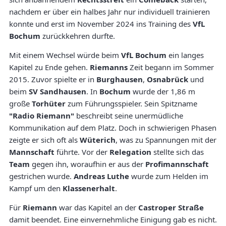
nachdem er über ein halbes Jahr nur individuell trainieren
konnte und erst im November 2024 ins Training des
VfL
Bochum
zurückkehren durfte.
Mit einem Wechsel würde beim
VfL Bochum
ein langes
Kapitel zu Ende gehen.
Riemanns
Zeit begann im Sommer
2015. Zuvor spielte er in
Burghausen
,
Osnabrück
und
beim
SV Sandhausen
. In
Bochum
wurde der 1,86 m
große
Torhüter
zum Führungsspieler. Sein Spitzname
"Radio Riemann"
beschreibt seine unermüdliche
Kommunikation auf dem Platz. Doch in schwierigen Phasen
zeigte er sich oft als
Wüterich
, was zu Spannungen mit der
Mannschaft
führte. Vor der
Relegation
stellte sich das
Team
gegen ihn, woraufhin er aus der
Profimannschaft
gestrichen wurde.
Andreas Luthe
wurde zum Helden im
Kampf um den
Klassenerhalt
.
Für
Riemann
war das Kapitel an der
Castroper Straße
damit beendet. Eine einvernehmliche Einigung gab es nicht.