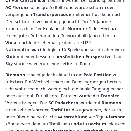
Oliver Christensen
bekannt wurde. Der
Däne
spielt beim
AC Florenz
keine große Rolle und wurde schon in den
vergangenen
Transferperioden
mit einer Rückkehr nach
Deutschland in Verbindung gebracht. Der 25-Jährige
konnte sich in Deutschland als
Nummer 1
der
Hertha
einen guten Ruf erarbeiten. In eineinhalb Jahren bei
La
Viola
machte der ehemalige dänische
U21-
Nationaltorwart
lediglich 10 Spiele und sucht daher einen
Klub
mit einer besseren
persönlichen Perspektive
. Laut
Sky
stünde wiederum eine
Leihe
im Raum.
Riemann
scheint jedoch aktuell in die
Pole Position
zu
rutschen. Ein Wechsel schien am Dienstagmorgen bereits
sehr wahrscheinlich, wenngleich die finale Einigung bisher
noch aussteht. Für alle drei Parteien würde der
Transfer
Vorteile bringen. Der
SC Paderborn
würde mit
Riemann
einen sehr erfahrenen
Torhüter
dazugewinnen, der auch
noch über eine natürliche
Ausstrahlung
verfügt.
Riemann
könnte nach dem unrühmlichen
Ende
in
Bochum
inklusive
sich anbahnendem
Rechtsstreit
ein
Comeback
starten,