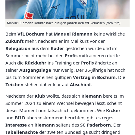
Manuel Riemann könnte nach einigen Jahren den VfL verlassen (foto: firo)
Beim
VfL Bochum
hat
Manuel Riemann
keine wirkliche
Zukunft
mehr, nachdem er im Mai kurz vor der
Relegation
aus dem
Kader
gestrichen wurde und im
Sommer nicht mehr bei den
Profis
mittrainieren durfte.
Auch die
Rückkehr
ins Training der
Profis
änderte an
seiner
Ausgangslage
nur wenig. Der 36-Jährige hat noch
bis zum Sommer einen gültigen
Vertrag
in
Bochum
. Die
Zeichen
stehen daher klar auf
Abschied
.
Nachdem der
Klub
wollte, dass sich
Riemann
bereits im
Sommer 2024 zu einem Wechsel bewegen lässt, scheint
dieser Moment nun tatsächlich gekommen. Wie
Kicker
und
BILD
übereinstimmend berichten, gibt es reges
Interesse
an
Riemann
seitens des
SC Paderborn
. Der
Tabellenachte
der zweiten Bundesliga sucht dringend