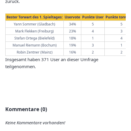
zurück.
Bester Torwart des 1. Spieltages:
Uservote
Punkte User
Punkte torwar
Yann Sommer (Gladbach)
34%
5
5
Mark Flekken (Freiburg)
23%
4
3
Stefan Ortega (Bielefeld)
18%
1
4
Manuel Riemann (Bochum)
19%
3
1
Robin Zentner (Mainz)
16%
2
2
Insgesamt haben 371 User an dieser Umfrage
teilgenommen.
Kommentare (0)
Keine Kommentare vorhanden!