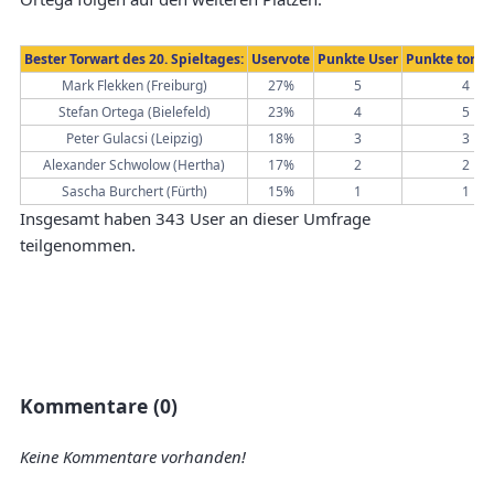
Bester Torwart des 20. Spieltages:
Uservote
Punkte User
Punkte torwa
Mark Flekken (Freiburg)
27%
5
4
Stefan Ortega (Bielefeld)
23%
4
5
Peter Gulacsi (Leipzig)
18%
3
3
Alexander Schwolow (Hertha)
17%
2
2
Sascha Burchert (Fürth)
15%
1
1
Insgesamt haben 343 User an dieser Umfrage
teilgenommen.
Kommentare (0)
Keine Kommentare vorhanden!