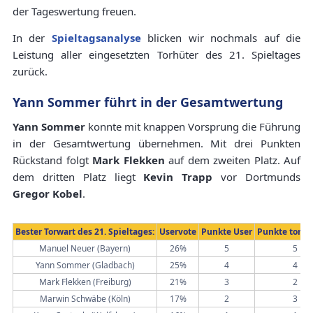
der Tageswertung freuen.
In der
Spieltagsanalyse
blicken wir nochmals auf die
Leistung aller eingesetzten Torhüter des 21. Spieltages
zurück.
Yann Sommer führt in der Gesamtwertung
Yann Sommer
konnte mit knappen Vorsprung die Führung
in der Gesamtwertung übernehmen. Mit drei Punkten
Rückstand folgt
Mark Flekken
auf dem zweiten Platz. Auf
dem dritten Platz liegt
Kevin Trapp
vor Dortmunds
Gregor Kobel
.
Bester Torwart des 21. Spieltages:
Uservote
Punkte User
Punkte torwa
Manuel Neuer (Bayern)
26%
5
5
Yann Sommer (Gladbach)
25%
4
4
Mark Flekken (Freiburg)
21%
3
2
Marwin Schwäbe (Köln)
17%
2
3