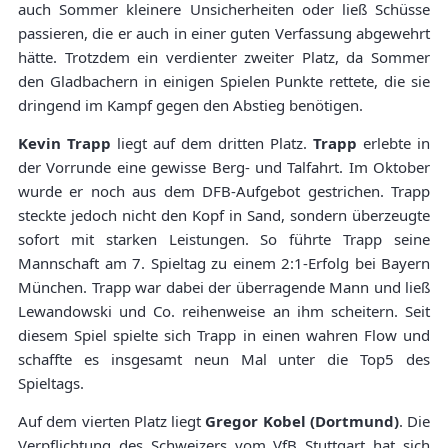
auch Sommer kleinere Unsicherheiten oder ließ Schüsse
passieren, die er auch in einer guten Verfassung abgewehrt
hätte. Trotzdem ein verdienter zweiter Platz, da Sommer
den Gladbachern in einigen Spielen Punkte rettete, die sie
dringend im Kampf gegen den Abstieg benötigen.
Kevin Trapp
liegt auf dem dritten Platz.
Trapp
erlebte in
der Vorrunde eine gewisse Berg- und Talfahrt. Im Oktober
wurde er noch aus dem DFB-Aufgebot gestrichen. Trapp
steckte jedoch nicht den Kopf in Sand, sondern überzeugte
sofort mit starken Leistungen. So führte Trapp seine
Mannschaft am 7. Spieltag zu einem 2:1-Erfolg bei Bayern
München. Trapp war dabei der überragende Mann und ließ
Lewandowski und Co. reihenweise an ihm scheitern. Seit
diesem Spiel spielte sich Trapp in einen wahren Flow und
schaffte es insgesamt neun Mal unter die Top5 des
Spieltags.
Auf dem vierten Platz liegt
Gregor Kobel (Dortmund)
. Die
Verpflichtung des Schweizers vom VfB Stuttgart hat sich