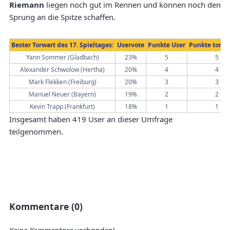
Riemann
liegen noch gut im Rennen und können noch den
Sprung an die Spitze schaffen.
Bester Torwart des 17. Spieltages:
Uservote
Punkte User
Punkte torwa
Yann Sommer (Gladbach)
23%
5
5
Alexander Schwolow (Hertha)
20%
4
4
Mark Flekken (Freiburg)
20%
3
3
Manuel Neuer (Bayern)
19%
2
2
Kevin Trapp (Frankfurt)
18%
1
1
Insgesamt haben 419 User an dieser Umfrage
teilgenommen.
Kommentare (0)