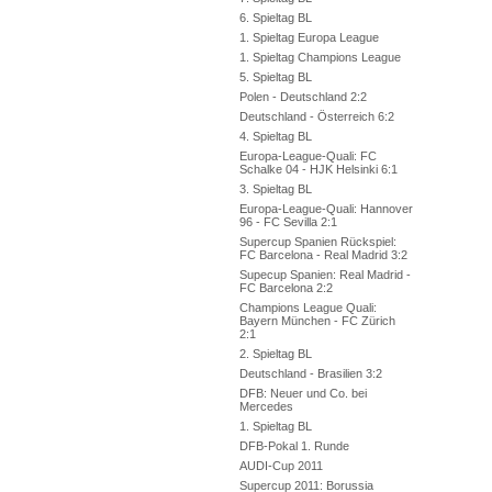
6. Spieltag BL
1. Spieltag Europa League
1. Spieltag Champions League
5. Spieltag BL
Polen - Deutschland 2:2
Deutschland - Österreich 6:2
4. Spieltag BL
Europa-League-Quali: FC
Schalke 04 - HJK Helsinki 6:1
3. Spieltag BL
Europa-League-Quali: Hannover
96 - FC Sevilla 2:1
Supercup Spanien Rückspiel:
FC Barcelona - Real Madrid 3:2
Supecup Spanien: Real Madrid -
FC Barcelona 2:2
Champions League Quali:
Bayern München - FC Zürich
2:1
2. Spieltag BL
Deutschland - Brasilien 3:2
DFB: Neuer und Co. bei
Mercedes
1. Spieltag BL
DFB-Pokal 1. Runde
AUDI-Cup 2011
Supercup 2011: Borussia