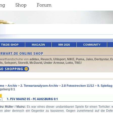
ing
Shop
Forum
TW.DE-SHOP
MAGAZIN
WM 2026
COMMUNITY
rwarthandschuhe von
adidas, Reusch, Uhlsport, NIKE, Puma, Jako, Derbystar, E
ls, Selsport, Storelli, McDavid, Under Armour, Lotto, TW1!
me
>
Archiv
>
2. Torwartanalysen-Archiv
>
2.8 Fotostrecken 11/12
>
9. Spieltag
gsburg 0:1
inz Müller / Mainz:
Es war eines dieser undankbaren Spiele für einen Torhüter:
nn aber dennoch ein Gegentor zu kassieren. Gegen zunehmend auf die Defe