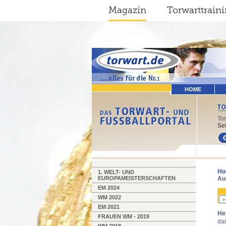
Magazin
Torwarttrain
HOME
To
Sel
Ho
1. WELT- UND
EUROPAMEISTERSCHAFTEN
Au
EM 2024
WM 2022
EM 2021
He
FRAUEN WM - 2019
da