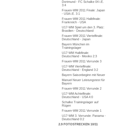
Dortmund - FC Schalke 04 i.E.
3:4
Frauen-WM 2011 Finale: Japan
- USA i.E. 3:1
Frauen-WM 2011 Halbfinale:
Frankreich - USA
U17-WM Spiel um den 3. Platz:
Brasilien - Deutschland
Frauen-WM 2011 Viertelfinale:
Deutschland - Japan
Bayern München im
Trainingslager
U17-WM Halbfinale:
Deutschland - Mexiko 2:3
Frauen-WM 2011 Vorrunde 3
U17-WM Viertelfinale:
Deutschland - England 3:2
Bayern Saisonbeginn mit Neuer
Manuel Neuer Leistungstest für
Bayern
Frauen-WM 2011 Vorrunde 2
U17-WM Achtelfinale:
Deutschland - USA 4:0
Schalke Trainingslager auf
Rügen
Frauen-WM 2011 Vorrunde 1
U17-WM 3. Vorrunde: Panama -
Deutschland 0:2
2.9 FOTOSTRECKEN 10/11