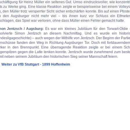
schäftigung für Heinz Müller ein seltenes Gut. Umso eindrucksvoller, wie konzen
ts zu Werke ging. Eine klasse Reaktion zeigte er beispielsweise bei einem Volle
, den Müller trotz versperrter Sicht sicher entschärfen konnte. Bis auf einen Pf
n den Augsburger nicht mehr viel – bis ihnen kurz vor Schluss ein Elfmete
chlagen, das Spiel war verloren, ohne dass Müller einen Fehler gemacht hatte.
mon Jentzsch / Augsburg:
Es war ein kleines Jubiläum für den Torwart-Oldie 
solvierte Simon Jentzsch an diesem Nachmittag. Und es wurde ein histori
desligageschichte) – auch wegen der Mithilfe von Jentzsch. Der Beginn der Partie v
rnschüsse fanden den Weg in Richtung Augsburger Tor. Doch mit fortdauerndem 
ärker in den Brennpunkt. Eine überragende Reaktion zeigte er bei einem Sc
ngerspitzen gegen die Latte lenken konnte. Jentzsch wurde zunehmend zum bes
it neben seinem Jubiläum den historischen Sieg seiner Mannschaft feiern.
Weiter zu VfB Stuttgart - 1899 Hoffenheim