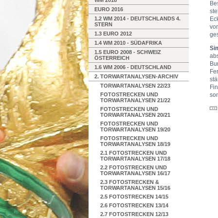
WM 2018
Be
EURO 2016
ste
1.2 WM 2014 - DEUTSCHLANDS 4.
Eck
STERN
vo
1.3 EURO 2012
ges
1.4 WM 2010 - SÜDAFRIKA
Si
1.5 EURO 2008 - SCHWEIZ
ab
ÖSTERREICH
Bun
1.6 WM 2006 - DEUTSCHLAND
Fe
2. TORWARTANALYSEN-ARCHIV
st
TORWARTANALYSEN 22/23
Fi
FOTOSTRECKEN UND
som
TORWARTANALYSEN 21/22
FOTOSTRECKEN UND
TORWARTANALYSEN 20/21
FOTOSTRECKEN UND
TORWARTANALYSEN 19/20
FOTOSTRECKEN UND
TORWARTANALYSEN 18/19
2.1 FOTOSTRECKEN UND
TORWARTANALYSEN 17/18
2.2 FOTOSTRECKEN UND
TORWARTANALYSEN 16/17
2.3 FOTOSTRECKEN &
TORWARTANALYSEN 15/16
2.5 FOTOSTRECKEN 14/15
2.6 FOTOSTRECKEN 13/14
2.7 FOTOSTRECKEN 12/13