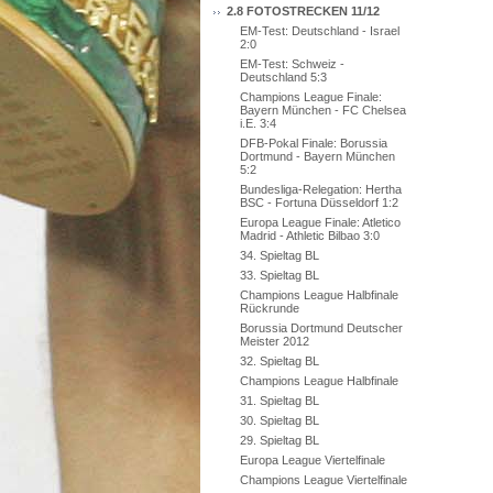
2.8 FOTOSTRECKEN 11/12
EM-Test: Deutschland - Israel
2:0
EM-Test: Schweiz -
Deutschland 5:3
Champions League Finale:
Bayern München - FC Chelsea
i.E. 3:4
DFB-Pokal Finale: Borussia
Dortmund - Bayern München
5:2
Bundesliga-Relegation: Hertha
BSC - Fortuna Düsseldorf 1:2
Europa League Finale: Atletico
Madrid - Athletic Bilbao 3:0
34. Spieltag BL
33. Spieltag BL
Champions League Halbfinale
Rückrunde
Borussia Dortmund Deutscher
Meister 2012
32. Spieltag BL
Champions League Halbfinale
31. Spieltag BL
30. Spieltag BL
29. Spieltag BL
Europa League Viertelfinale
Champions League Viertelfinale