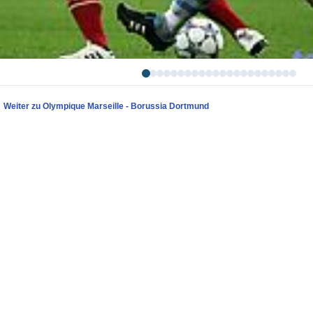
Weiter zu Olympique Marseille - Borussia Dortmund