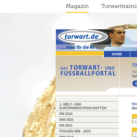
Magazin
Torwarttrain
HOME
To
Sel
Ho
1. WELT- UND
EUROPAMEISTERSCHAFTEN
Mü
EM 2024
WM 2022
EM 2021
FRAUEN WM - 2019