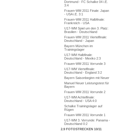
Dortmund - FC Schalke 04 i.E.
3:4
Frauen-WM 2011 Finale: Japan
- USA i.E. 3:1
Frauen-WM 2011 Halbfinale:
Frankreich - USA
U17-WM Spiel um den 3. Platz:
Brasilien - Deutschland
Frauen-WM 2011 Viertelfinale:
Deutschland - Japan
Bayern München im
Trainingslager
U17-WM Halbfinale:
Deutschland - Mexiko 2:3
Frauen-WM 2011 Vorrunde 3
U17-WM Viertelfinale:
Deutschland - England 3:2
Bayern Saisonbeginn mit Neuer
Manuel Neuer Leistungstest für
Bayern
Frauen-WM 2011 Vorrunde 2
U17-WM Achtelfinale:
Deutschland - USA 4:0
Schalke Trainingslager auf
Rügen
Frauen-WM 2011 Vorrunde 1
U17-WM 3. Vorrunde: Panama -
Deutschland 0:2
2.9 FOTOSTRECKEN 10/11