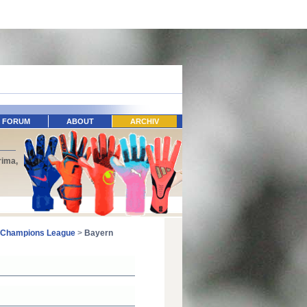
FORUM
ABOUT
ARCHIV
rima,
g Champions League
>
Bayern