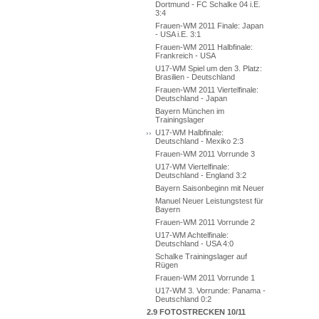
Dortmund - FC Schalke 04 i.E.
3:4
Frauen-WM 2011 Finale: Japan
- USA i.E. 3:1
Frauen-WM 2011 Halbfinale:
Frankreich - USA
U17-WM Spiel um den 3. Platz:
Brasilien - Deutschland
Frauen-WM 2011 Viertelfinale:
Deutschland - Japan
Bayern München im
Trainingslager
U17-WM Halbfinale:
Deutschland - Mexiko 2:3
Frauen-WM 2011 Vorrunde 3
U17-WM Viertelfinale:
Deutschland - England 3:2
Bayern Saisonbeginn mit Neuer
Manuel Neuer Leistungstest für
Bayern
Frauen-WM 2011 Vorrunde 2
U17-WM Achtelfinale:
Deutschland - USA 4:0
Schalke Trainingslager auf
Rügen
Frauen-WM 2011 Vorrunde 1
U17-WM 3. Vorrunde: Panama -
Deutschland 0:2
2.9 FOTOSTRECKEN 10/11