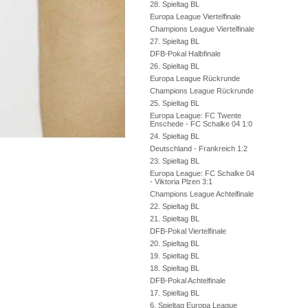
28. Spieltag BL
Europa League Viertelfinale
Champions League Viertelfinale
27. Spieltag BL
DFB-Pokal Halbfinale
26. Spieltag BL
Europa League Rückrunde
Champions League Rückrunde
25. Spieltag BL
Europa League: FC Twente
Enschede - FC Schalke 04 1:0
24. Spieltag BL
Deutschland - Frankreich 1:2
23. Spieltag BL
Europa League: FC Schalke 04
- Viktoria Plzen 3:1
Champions League Achtelfinale
22. Spieltag BL
21. Spieltag BL
DFB-Pokal Viertelfinale
20. Spieltag BL
19. Spieltag BL
18. Spieltag BL
DFB-Pokal Achtelfinale
17. Spieltag BL
6. Spieltag Europa League