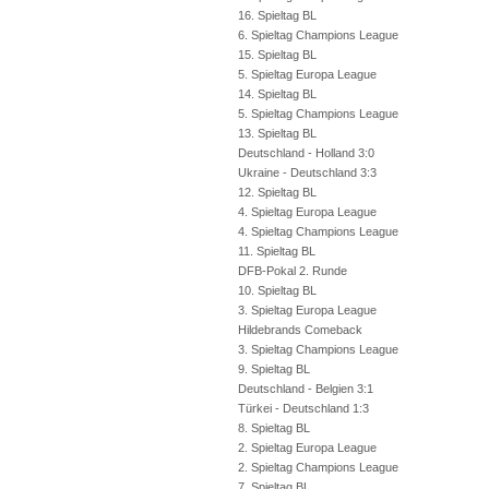
16. Spieltag BL
6. Spieltag Champions League
15. Spieltag BL
5. Spieltag Europa League
14. Spieltag BL
5. Spieltag Champions League
13. Spieltag BL
Deutschland - Holland 3:0
Ukraine - Deutschland 3:3
12. Spieltag BL
4. Spieltag Europa League
4. Spieltag Champions League
11. Spieltag BL
DFB-Pokal 2. Runde
10. Spieltag BL
3. Spieltag Europa League
Hildebrands Comeback
3. Spieltag Champions League
9. Spieltag BL
Deutschland - Belgien 3:1
Türkei - Deutschland 1:3
8. Spieltag BL
2. Spieltag Europa League
2. Spieltag Champions League
7. Spieltag BL