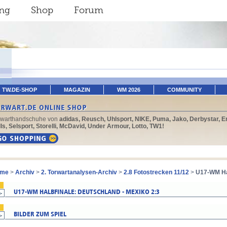
ing
Shop
Forum
TW.DE-SHOP
MAGAZIN
WM 2026
COMMUNITY
rwarthandschuhe von
adidas, Reusch, Uhlsport, NIKE, Puma, Jako, Derbystar, E
ls, Selsport, Storelli, McDavid, Under Armour, Lotto, TW1!
me
>
Archiv
>
2. Torwartanalysen-Archiv
>
2.8 Fotostrecken 11/12
>
U17-WM Hal