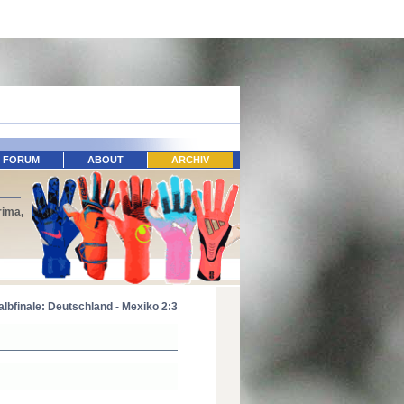
FORUM
ABOUT
ARCHIV
rima,
bfinale: Deutschland - Mexiko 2:3