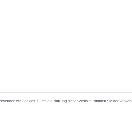
erwenden wir Cookies. Durch die Nutzung dieser Website stimmen Sie der Verwe
_Sitemap