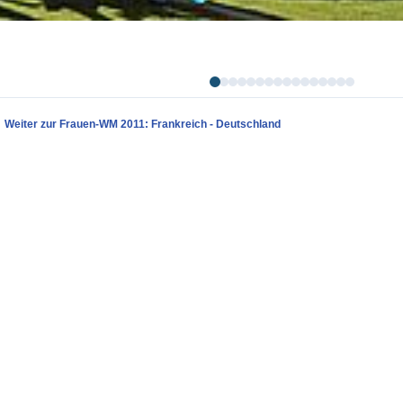
Weiter zur Frauen-WM 2011: Frankreich - Deutschland