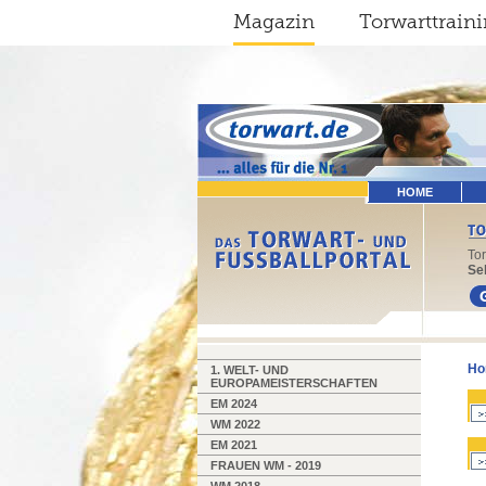
Magazin
Torwarttrain
HOME
To
Sel
Ho
1. WELT- UND
EUROPAMEISTERSCHAFTEN
EM 2024
WM 2022
EM 2021
FRAUEN WM - 2019