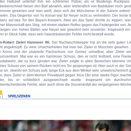
sten Halbzeit unterlief ihm ein schlimmer Patzer, als er Boatengs Rückpass
dankenschnell Neuer den Ball abnahm, aber letztendlich von Badstuber noch gest
nnover gewesen und man weiß, dass sich die Münchener in der Saison extrem s
ielen. Das Gegentor von Ya Konan war für Neuer nicht zu verhindern. Der Ivorer br
stanz auf das Tor des Bayern-Keepers. Aber als das Spiel drohte zu kippen, war
iner Mannschaft den Sieg, mit einem starken Reflex gegen das Fasteigentor von 
fangen von hohen Bällen war Neuer wie gewohnt sehr souverän. Insgesamt ein 
n er Glück hatte, dass sein haarsträubender Fehler nicht bestraft wurde.
n-Robert Zieler/ Hannover 96:
Der Nachwuchskeeper hat an die sehr guten L
cht angeknüpft. Zu viele Unsicherheiten hat man bei Zieler in München gesehen.
n Kroos und der platzierte Flachschuss von Gomez unhaltbar, aber Zieler wi
onzentriert. Mal war es ein harmloser Schuss, den er nicht festhielt, eine Flan
stabwehr, die zu kurz geraten war. Zieler zeigte in allen Bereichen kleinere Un
mez Schuss von seinem Rücken nicht ins Tor gesprungen ist. Aber auch in der Sze
ke an, obwohl ein Schuss aufs lange Eck aus dem Winkel sehr unwahrscheinlich
r, dass Zieler in dem kleinen Privatduell gegen Ivica Olic eine starke Figur mach
eler, bis er schließlich ausgewechselt wurde. Insgesamt ein durchschni
ielentscheidende Fehler, aber auch ohne die Souveränität der vergangenen Woche