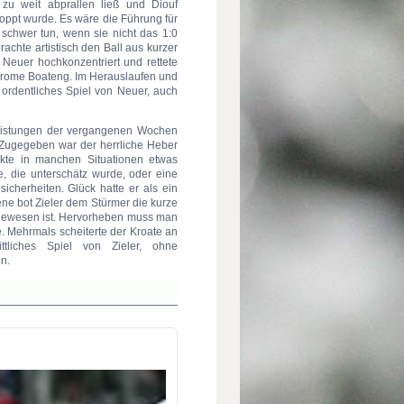
 zu weit abprallen ließ und Diouf
oppt wurde. Es wäre die Führung für
chwer tun, wenn sie nicht das 1:0
achte artistisch den Ball aus kurzer
 Neuer hochkonzentriert und rettete
Jerome Boateng. Im Herauslaufen und
ordentliches Spiel von Neuer, auch
eistungen der vergangenen Wochen
 Zugegeben war der herrliche Heber
rkte in manchen Situationen etwas
ke, die unterschätz wurde, oder eine
sicherheiten. Glück hatte er als ein
ne bot Zieler dem Stürmer die kurze
 gewesen ist. Hervorheben muss man
te. Mehrmals scheiterte der Kroate an
ttliches Spiel von Zieler, ohne
n.