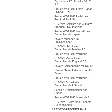
Dortmund - FC Schalke 04 i.E.
3:4
Frauen-WM 2011 Finale: Japan
- USA i.E. 3:1
Frauen-WM 2011 Halbfinale:
Frankreich - USA
U17-WM Spiel um den 3. Platz:
Brasilien - Deutschland
Frauen-WM 2011 Viertelfinale:
Deutschland - Japan
Bayern München im
Trainingslager
U17-WM Halbfinale:
Deutschland - Mexiko 2:3
Frauen-WM 2011 Vorrunde 3
U17-WM Viertelfinale:
Deutschland - England 3:2
Bayern Saisonbeginn mit Neuer
Manuel Neuer Leistungstest für
Bayern
Frauen-WM 2011 Vorrunde 2
U17-WM Achtelfinale:
Deutschland - USA 4:0
Schalke Trainingslager auf
Rügen
Frauen-WM 2011 Vorrunde 1
U17-WM 3. Vorrunde: Panama -
Deutschland 0:2
2.9 FOTOSTRECKEN 10/11