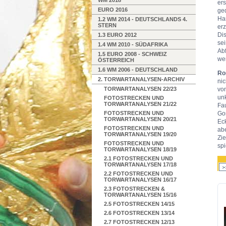
WM 2018
er
EURO 2016
ge
Ha
1.2 WM 2014 - DEUTSCHLANDS 4.
STERN
erz
Di
1.3 EURO 2012
se
1.4 WM 2010 - SÜDAFRIKA
Ab
1.5 EURO 2008 - SCHWEIZ
wen
ÖSTERREICH
1.6 WM 2006 - DEUTSCHLAND
Ro
2. TORWARTANALYSEN-ARCHIV
ni
TORWARTANALYSEN 22/23
vo
unk
FOTOSTRECKEN UND
TORWARTANALYSEN 21/22
Fau
FOTOSTRECKEN UND
Go
TORWARTANALYSEN 20/21
Ec
FOTOSTRECKEN UND
abe
TORWARTANALYSEN 19/20
Zi
FOTOSTRECKEN UND
sp
TORWARTANALYSEN 18/19
2.1 FOTOSTRECKEN UND
TORWARTANALYSEN 17/18
2.2 FOTOSTRECKEN UND
TORWARTANALYSEN 16/17
2.3 FOTOSTRECKEN &
TORWARTANALYSEN 15/16
2.5 FOTOSTRECKEN 14/15
2.6 FOTOSTRECKEN 13/14
2.7 FOTOSTRECKEN 12/13