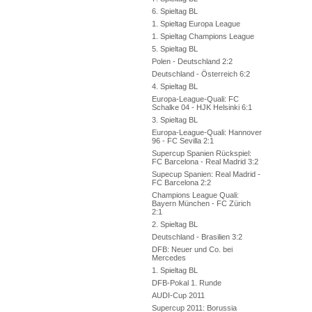
6. Spieltag BL
1. Spieltag Europa League
1. Spieltag Champions League
5. Spieltag BL
Polen - Deutschland 2:2
Deutschland - Österreich 6:2
4. Spieltag BL
Europa-League-Quali: FC
Schalke 04 - HJK Helsinki 6:1
3. Spieltag BL
Europa-League-Quali: Hannover
96 - FC Sevilla 2:1
Supercup Spanien Rückspiel:
FC Barcelona - Real Madrid 3:2
Supecup Spanien: Real Madrid -
FC Barcelona 2:2
Champions League Quali:
Bayern München - FC Zürich
2:1
2. Spieltag BL
Deutschland - Brasilien 3:2
DFB: Neuer und Co. bei
Mercedes
1. Spieltag BL
DFB-Pokal 1. Runde
AUDI-Cup 2011
Supercup 2011: Borussia