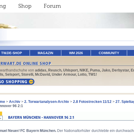
ing
Shop
Forum
TW.DE-SHOP
MAGAZIN
WM 2026
COMMUNITY
rwarthandschuhe von
adidas, Reusch, Uhlsport, NIKE, Puma, Jako, Derbystar, E
ls, Selsport, Storelli, McDavid, Under Armour, Lotto, TW1!
me
>
Archiv
>
2. Torwartanalysen-Archiv
>
2.8 Fotostrecken 11/12
>
27. Spielt
nnover 96 2:1
nuel Neuer/ FC Bayern München.
Der Nationaltorhüter durchlebte ein durchwac