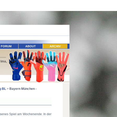
FORUM
ABOUT
ARCHIV
rima,
ag BL
>
Bayern München -
hsenes Spiel am Wochenende. In der