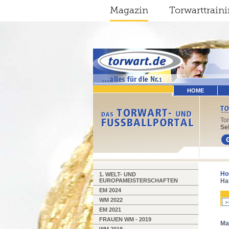
Magazin
Torwarttrain
HOME
To
Sel
Ho
1. WELT- UND
EUROPAMEISTERSCHAFTEN
Ha
EM 2024
WM 2022
EM 2021
FRAUEN WM - 2019
Ma