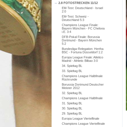
2.8 FOTOSTRECKEN 11/12
EM-Test: Deutschland - Israel
2:0
EM-Test: Schweiz -
Deutschland 5:3
Champions League Finale:
Bayern München - FC Chelsea
i.E. 3:4
DFB-Pokal Finale: Borussia
Dortmund - Bayern München
5:2
Bundesliga-Relegation: Hertha
BSC - Fortuna Düsseldorf 1:2
Europa League Finale: Atletico
Madrid - Athletic Bilbao 3:0
34. Spieltag BL
33. Spieltag BL
Champions League Halbfinale
Rückrunde
Borussia Dortmund Deutscher
Meister 2012
32. Spieltag BL
Champions League Halbfinale
31. Spieltag BL
30. Spieltag BL
29. Spieltag BL
Europa League Viertelfinale
Champions League Viertelfinale