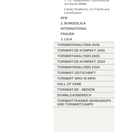
1. FC Heidenheim: Kontroverse
um Kevin Müller
Lukas Hradecky vor Flucht aus
Leverkusen
DFB
2. BUNDESLIGA
INTERNATIONAL
FRAUEN
3. LIGA
TORWARTANALYSEN 25/26
TORWART.DE-KOMPAKT 24/25
TORWARTANALYSEN 24/25
TORWART.DE-KOMPAKT 23/24
TORWARTANALYSEN 23/24
TORWART-ZEITSCHRIFT
TORWART WHO-IS-WHO
HALL OF FAME
TORWART.DE - MEDIZIN
DOWNLOADBEREICH
TORWARTTRAINER-WORKSHOPS
UND TORWARTCAMPS