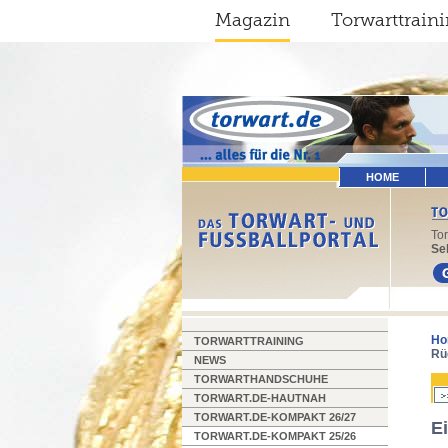
Magazin
Torwarttrain
HOME
To
Sel
Ho
TORWARTTRAINING
Rü
NEWS
TORWARTHANDSCHUHE
TORWART.DE-HAUTNAH
TORWART.DE-KOMPAKT 26/27
E
TORWART.DE-KOMPAKT 25/26