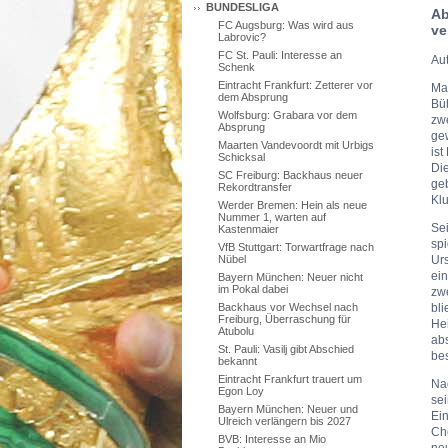
BUNDESLIGA
Ab
FC Augsburg: Was wird aus
ve
Labrovic?
FC St. Pauli: Interesse an
Aut
Schenk
Eintracht Frankfurt: Zetterer vor
Ma
dem Absprung
Büh
Wolfsburg: Grabara vor dem
zw
Absprung
gew
Maarten Vandevoordt mit Urbigs
is
Schicksal
Di
SC Freiburg: Backhaus neuer
geb
Rekordtransfer
Klu
Werder Bremen: Hein als neue
Nummer 1, warten auf
Se
Kastenmaier
spi
VfB Stuttgart: Torwartfrage nach
Urs
Nübel
ein
Bayern München: Neuer nicht
im Pokal dabei
zw
bli
Backhaus vor Wechsel nach
Freiburg, Überraschung für
Hei
Atubolu
abs
St. Pauli: Vasilj gibt Abschied
bes
bekannt
Eintracht Frankfurt trauert um
Na
Egon Loy
sei
Bayern München: Neuer und
Ei
Ulreich verlängern bis 2027
Che
BVB: Interesse an Mio
neu