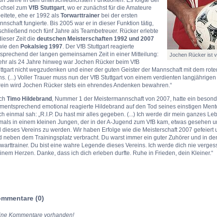
chsel zum
VfB Stuttgart
, wo er zunächst für die Amateure
eitete, ehe er 1992 als
Torwarttrainer
bei der ersten
nschaft fungierte. Bis 2005 war er in dieser Funktion tätig,
chließend noch fünf Jahre als Teambetreuer. Rücker erlebte
dieser Zeit die
deutschen Meisterschaften 1992 und 2007
wie den
Pokalsieg 1997
. Der VfB Stuttgart reagierte
sprechend der langen gemeinsamen Zeit in einer Mitteilung:
Jochen Rücker ist ve
ehr als 24 Jahre hinweg war Jochen Rücker beim VfB
ttgart nicht wegzudenken und einer der guten Geister der Mannschaft mit dem roten
s. (...) Voller Trauer muss nun der VfB Stuttgart von einem verdienten langjährige
rein wird Jochen Rücker stets ein ehrendes Andenken bewahren.“
ch
Timo Hildebrand
, Nummer 1 der Meistermannschaft von 2007, hatte ein besonde
mentsprechend emotional reagierte Hildebrand auf den Tod seines einstigen Ment
h einmal sah: „R.I.P. Du hast mir alles gegeben. (...) Ich werde dir mein ganzes L
mals in einem kleinen Jungen, der in der A-Jugend zum VfB kam, etwas gesehen u
l dieses Vereins zu werden. Wir haben Erfolge wie die Meisterschaft 2007 gefeie
 neben dem Trainingsplatz verbracht. Du warst immer ein guter Zuhörer und in den 
warttrainer. Du bist eine wahre Legende dieses Vereins. Ich werde dich nie vergess
nem Herzen. Danke, dass ich dich erleben durfte. Ruhe in Frieden, dein Kleiner.“
mmentare (0)
ine Kommentare vorhanden!