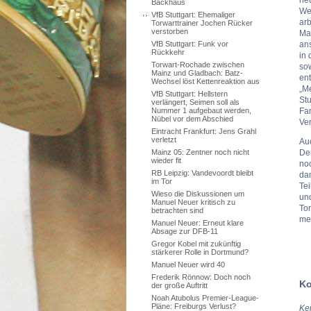
Backhaus
We
VfB Stuttgart: Ehemaliger
arb
Torwarttrainer Jochen Rücker
verstorben
Man
ans
VfB Stuttgart: Funk vor
Rückkehr
in 
Torwart-Rochade zwischen
so
Mainz und Gladbach: Batz-
ent
Wechsel löst Kettenreaktion aus
„M
VfB Stuttgart: Hellstern
Stu
verlängert, Seimen soll als
Fan
Nummer 1 aufgebaut werden,
Nübel vor dem Abschied
Ve
Eintracht Frankfurt: Jens Grahl
verletzt
Au
De
Mainz 05: Zentner noch nicht
wieder fit
noc
RB Leipzig: Vandevoordt bleibt
da
im Tor
Tei
Wieso die Diskussionen um
und
Manuel Neuer kritisch zu
Tor
betrachten sind
mei
Manuel Neuer: Erneut klare
Absage zur DFB-11
Gregor Kobel mit zukünftig
stärkerer Rolle in Dortmund?
Manuel Neuer wird 40
Frederik Rönnow: Doch noch
Ko
der große Auftritt
Noah Atubolus Premier-League-
Pläne: Freiburgs Verlust?
Ke