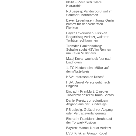
bleibt – Riera setzt klare
Hierarchie
RB Leipzig: Vandevoordt soll im
Sommer übernehmen
Bayer Leverkusen: Jonas Omlin
kommt für den verletzten
Flekken
Bayer Leverkusen: Flekken
längerfristig verletzt, weiterer
Torhüter soll kommen
Transfer-Paukenschlag:
Schalke sticht HSV im Rennen
um Kevin Müller aus
Matej Kovar wechselt fest nach
Eindhoven
1. FC Heidenheim: Müller auf
dem Abstellgleis
HSV: Interesse an Kristof
HSV: Daniel Peretz geht nach
England
Eintracht Frankfurt: Erneuter
Torwartwechsel zu Kaua Santos
Daniel Peretz vor sofortigem
Abgang aus der Bundesliga
RB Leipzig: Gulácsi vor Abgang
oder Vertragsverlängerung
Eintracht Frankfurt: Unruhe auf
der Torwart-Position
Bayern: Manuel Neuer verletzt
BVB: Kritik an Gregor Kobel