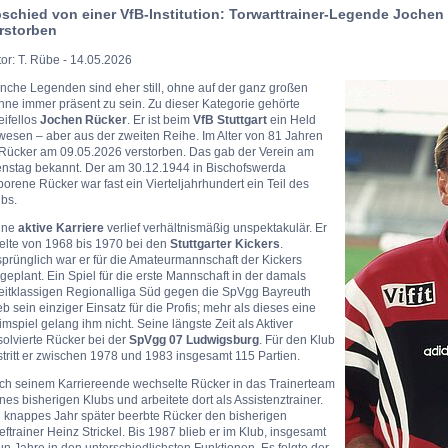
schied von einer VfB-Institution: Torwarttrainer-Legende Jochen
rstorben
or: T. Rübe - 14.05.2026
nche Legenden sind eher still, ohne auf der ganz großen
ne immer präsent zu sein. Zu dieser Kategorie gehörte
eifellos
Jochen Rücker
. Er ist beim
VfB Stuttgart
ein Held
esen – aber aus der zweiten Reihe. Im Alter von 81 Jahren
t Rücker am 09.05.2026 verstorben. Das gab der Verein am
enstag bekannt. Der am 30.12.1944 in Bischofswerda
orene Rücker war fast ein Vierteljahrhundert ein Teil des
bs.
ine
aktive Karriere
verlief verhältnismäßig unspektakulär. Er
elte von 1968 bis 1970 bei den
Stuttgarter Kickers
.
prünglich war er für die Amateurmannschaft der Kickers
geplant. Ein Spiel für die erste Mannschaft in der damals
eitklassigen Regionalliga Süd gegen die SpVgg Bayreuth
eb sein einziger Einsatz für die Profis; mehr als dieses eine
mspiel gelang ihm nicht. Seine längste Zeit als Aktiver
olvierte Rücker bei der
SpVgg 07 Ludwigsburg
. Für den Klub
tritt er zwischen 1978 und 1983 insgesamt 115 Partien.
ch seinem Karriereende wechselte Rücker in das Trainerteam
nes bisherigen Klubs und arbeitete dort als Assistenztrainer.
n knappes Jahr später beerbte Rücker den bisherigen
ftrainer Heinz Strickel. Bis 1987 blieb er im Klub, insgesamt
n Jahre in den unterschiedlichsten Funktionen. Es folgte der