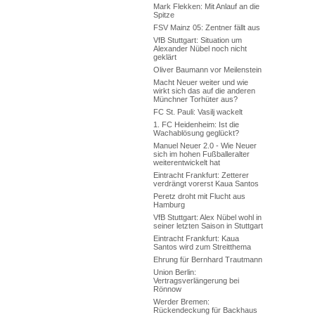
Mark Flekken: Mit Anlauf an die
Spitze
FSV Mainz 05: Zentner fällt aus
VfB Stuttgart: Situation um
Alexander Nübel noch nicht
geklärt
Oliver Baumann vor Meilenstein
Macht Neuer weiter und wie
wirkt sich das auf die anderen
Münchner Torhüter aus?
FC St. Pauli: Vasilj wackelt
1. FC Heidenheim: Ist die
Wachablösung geglückt?
Manuel Neuer 2.0 - Wie Neuer
sich im hohen Fußballeralter
weiterentwickelt hat
Eintracht Frankfurt: Zetterer
verdrängt vorerst Kaua Santos
Peretz droht mit Flucht aus
Hamburg
VfB Stuttgart: Alex Nübel wohl in
seiner letzten Saison in Stuttgart
Eintracht Frankfurt: Kaua
Santos wird zum Streitthema
Ehrung für Bernhard Trautmann
Union Berlin:
Vertragsverlängerung bei
Rönnow
Werder Bremen:
Rückendeckung für Backhaus