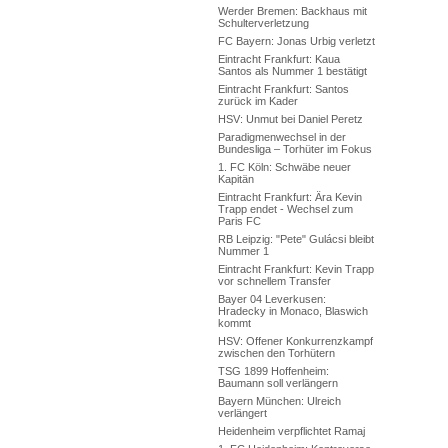
Werder Bremen: Backhaus mit
Schulterverletzung
FC Bayern: Jonas Urbig verletzt
Eintracht Frankfurt: Kaua
Santos als Nummer 1 bestätigt
Eintracht Frankfurt: Santos
zurück im Kader
HSV: Unmut bei Daniel Peretz
Paradigmenwechsel in der
Bundesliga – Torhüter im Fokus
1. FC Köln: Schwäbe neuer
Kapitän
Eintracht Frankfurt: Ära Kevin
Trapp endet - Wechsel zum
Paris FC
RB Leipzig: "Pete" Gulácsi bleibt
Nummer 1
Eintracht Frankfurt: Kevin Trapp
vor schnellem Transfer
Bayer 04 Leverkusen:
Hradecky in Monaco, Blaswich
kommt
HSV: Offener Konkurrenzkampf
zwischen den Torhütern
TSG 1899 Hoffenheim:
Baumann soll verlängern
Bayern München: Ulreich
verlängert
Heidenheim verpflichtet Ramaj