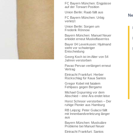
FC Bayern München: Engpässe
auf der Torwart-Position
Union Berlin: Raab fällt aus
Ne
FC Bayern München: Urbig
verletzt
Union Berlin: Sorgen um
Frederik Rönnow
Bayern München: Manuel Neuer
erleidet erneut Muskelfaserriss
Bayer 04 Leverkusen: Hjulmand
steht vor schwieriger
Entscheidung
Georg Koch ist im Alter von 54
Jahren verstorben
Pavao Pervan verlängert erneut
Vertrag
Eintracht Frankfurt: Herber
Rückschlag für Kaua Santos
Gregor Kobel mit fatalem
Fehlpass gegen Bergamo
Michael Gspurning vor dem
Abschied – eine Ära endet leise
Horst Schnoor verstorben – Der
ruhige Pionier aus Hamburg
RB Leipzig: Peter Gulacsi fällt
mit Innenbandverletzung länger
aus
Bayern München: Muskuläre
Probleme bei Manuel Neuer
Eintracht Frankfurt: Santos