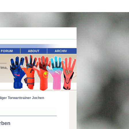
FORUM
ABOUT
ARCHIV
rima,
liger Torwarttrainer Jochen
rben