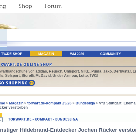
ing
Shop
Forum
TW.DE-SHOP
MAGAZIN
WM 2026
COMMUNITY
rwarthandschuhe von
adidas, Reusch, Uhlsport, NIKE, Puma, Jako, Derbystar, E
ls, Selsport, Storelli, McDavid, Under Armour, Lotto, TW1!
me
>
Magazin
>
torwart.de-kompakt 25/26
>
Bundesliga
>
VfB Stuttgart: Ehema
cker verstorben
instiger Hildebrand-Entdecker Jochen Rücker versto