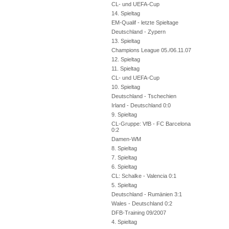
CL- und UEFA-Cup
14. Spieltag
EM-Qualif - letzte Spieltage
Deutschland - Zypern
13. Spieltag
Champions League 05./06.11.07
12. Spieltag
11. Spieltag
CL- und UEFA-Cup
10. Spieltag
Deutschland - Tschechien
Irland - Deutschland 0:0
9. Spieltag
CL-Gruppe: VfB - FC Barcelona
0:2
Damen-WM
8. Spieltag
7. Spieltag
6. Spieltag
CL: Schalke - Valencia 0:1
5. Spieltag
Deutschland - Rumänien 3:1
Wales - Deutschland 0:2
DFB-Training 09/2007
4. Spieltag