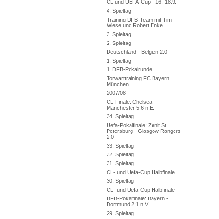
CL und UEFA-Cup - 16.-18.9.
4. Spieltag
Training DFB-Team mit Tim
Wiese und Robert Enke
3. Spieltag
2. Spieltag
Deutschland - Belgien 2:0
1. Spieltag
1. DFB-Pokalrunde
Torwarttraining FC Bayern
München
2007/08
CL-Finale: Chelsea -
Manchester 5:6 n.E.
34. Spieltag
Uefa-Pokalfinale: Zenit St.
Petersburg - Glasgow Rangers
2:0
33. Spieltag
32. Spieltag
31. Spieltag
CL- und Uefa-Cup Halbfinale
30. Spieltag
CL- und Uefa-Cup Halbfinale
DFB-Pokalfinale: Bayern -
Dortmund 2:1 n.V.
29. Spieltag