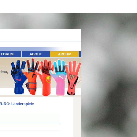
FORUM
ABOUT
ARCHIV
rima,
EURO: Länderspiele