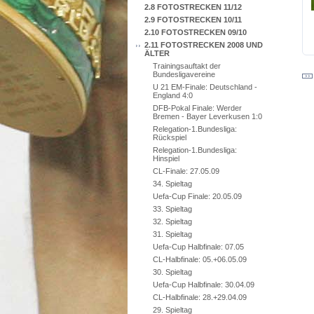
2.8 FOTOSTRECKEN 11/12
2.9 FOTOSTRECKEN 10/11
2.10 FOTOSTRECKEN 09/10
2.11 FOTOSTRECKEN 2008 UND
ÄLTER
Trainingsauftakt der
Bundesligavereine
U 21 EM-Finale: Deutschland -
England 4:0
DFB-Pokal Finale: Werder
Bremen - Bayer Leverkusen 1:0
Relegation-1.Bundesliga:
Rückspiel
Relegation-1.Bundesliga:
Hinspiel
CL-Finale: 27.05.09
34. Spieltag
Uefa-Cup Finale: 20.05.09
33. Spieltag
32. Spieltag
31. Spieltag
Uefa-Cup Halbfinale: 07.05
CL-Halbfinale: 05.+06.05.09
30. Spieltag
Uefa-Cup Halbfinale: 30.04.09
CL-Halbfinale: 28.+29.04.09
29. Spieltag