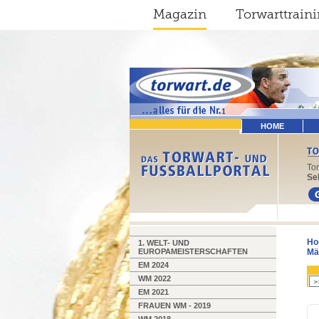
Magazin
Torwarttrain
HOME
To
Sel
Ho
1. WELT- UND
EUROPAMEISTERSCHAFTEN
Mä
EM 2024
WM 2022
EM 2021
FRAUEN WM - 2019