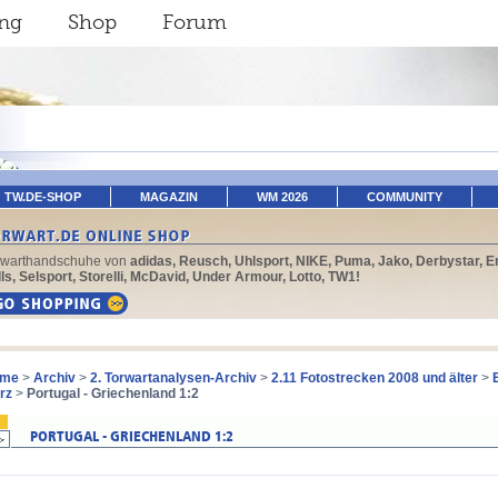
ing
Shop
Forum
TW.DE-SHOP
MAGAZIN
WM 2026
COMMUNITY
rwarthandschuhe von
adidas, Reusch, Uhlsport, NIKE, Puma, Jako, Derbystar, E
ls, Selsport, Storelli, McDavid, Under Armour, Lotto, TW1!
me
>
Archiv
>
2. Torwartanalysen-Archiv
>
2.11 Fotostrecken 2008 und älter
>
rz
>
Portugal - Griechenland 1:2