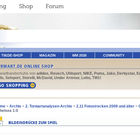
ing
Shop
Forum
TW.DE-SHOP
MAGAZIN
WM 2026
COMMUNITY
rwarthandschuhe von
adidas, Reusch, Uhlsport, NIKE, Puma, Jako, Derbystar, E
ls, Selsport, Storelli, McDavid, Under Armour, Lotto, TW1!
me
>
Archiv
>
2. Torwartanalysen-Archiv
>
2.11 Fotostrecken 2008 und älter
>
Chelsea 1:0