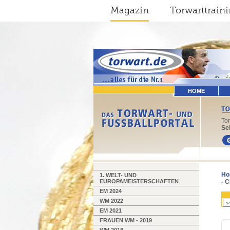
Magazin
Torwarttrain
HOME
To
Sel
Ho
1. WELT- UND
EUROPAMEISTERSCHAFTEN
- 
EM 2024
WM 2022
EM 2021
FRAUEN WM - 2019