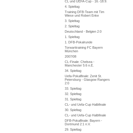
CL und UEFA-Cup - 16.-18.9.
4. Spieltag
Training DFB-Team mit Tim
Wiese und Robert Enke
3. Spieltag
2. Spieltag
Deutschland - Belgien 2:0
1. Spieltag
1. DFB-Pokalrunde
Torwarttraining FC Bayern
München
2007/08
CL-Finale: Chelsea -
Manchester 5:6 n.E.
34. Spieltag
Uefa-Pokalfinale: Zenit St.
Petersburg - Glasgow Rangers
2:0
33. Spieltag
32. Spieltag
31. Spieltag
CL- und Uefa-Cup Halbfinale
30. Spieltag
CL- und Uefa-Cup Halbfinale
DFB-Pokalfinale: Bayern -
Dortmund 2:1 n.V.
29. Spieltag