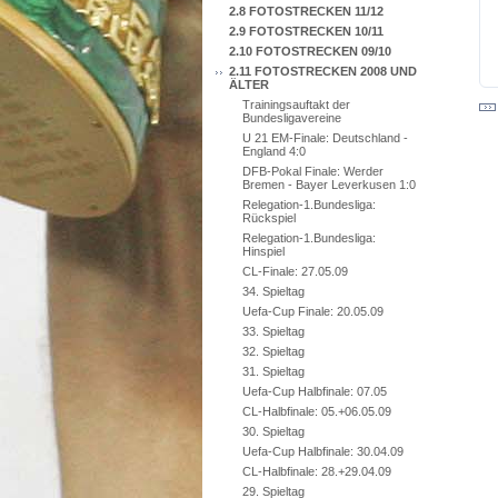
2.8 FOTOSTRECKEN 11/12
2.9 FOTOSTRECKEN 10/11
2.10 FOTOSTRECKEN 09/10
2.11 FOTOSTRECKEN 2008 UND
ÄLTER
Trainingsauftakt der
Bundesligavereine
U 21 EM-Finale: Deutschland -
England 4:0
DFB-Pokal Finale: Werder
Bremen - Bayer Leverkusen 1:0
Relegation-1.Bundesliga:
Rückspiel
Relegation-1.Bundesliga:
Hinspiel
CL-Finale: 27.05.09
34. Spieltag
Uefa-Cup Finale: 20.05.09
33. Spieltag
32. Spieltag
31. Spieltag
Uefa-Cup Halbfinale: 07.05
CL-Halbfinale: 05.+06.05.09
30. Spieltag
Uefa-Cup Halbfinale: 30.04.09
CL-Halbfinale: 28.+29.04.09
29. Spieltag