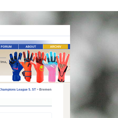
FORUM
ABOUT
ARCHIV
rima,
Champions League 5. ST
>
Bremen