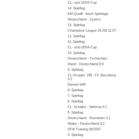
CL- und UEFA-Cup
14. Spieltag
EM-Qualif - letzte Spieltage
Deutschland - Zypern
13. Spieltag
Champions League 05./06.11.07
12. Spieltag
11. Spieltag
CL- und UEFA-Cup
10. Spieltag
Deutschland - Tschechien
Irland - Deutschland 0:0
9. Spieltag
CL-Gruppe: VfB - FC Barcelona
0:2
Damen-WM
8. Spieltag
7. Spieltag
6. Spieltag
CL: Schalke - Valencia 0:1
5. Spieltag
Deutschland - Rumänien 3:1
Wales - Deutschland 0:2
DFB-Training 09/2007
4. Spieltag