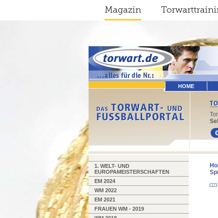
Magazin
Torwarttrain
HOME
To
Sel
Ho
1. WELT- UND
EUROPAMEISTERSCHAFTEN
Sp
EM 2024
WM 2022
EM 2021
FRAUEN WM - 2019