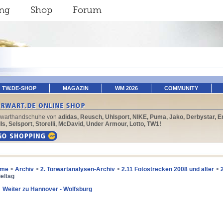
ing
Shop
Forum
TW.DE-SHOP
MAGAZIN
WM 2026
COMMUNITY
rwarthandschuhe von
adidas, Reusch, Uhlsport, NIKE, Puma, Jako, Derbystar, E
ls, Selsport, Storelli, McDavid, Under Armour, Lotto, TW1!
me
>
Archiv
>
2. Torwartanalysen-Archiv
>
2.11 Fotostrecken 2008 und älter
>
ieltag
Weiter zu Hannover - Wolfsburg